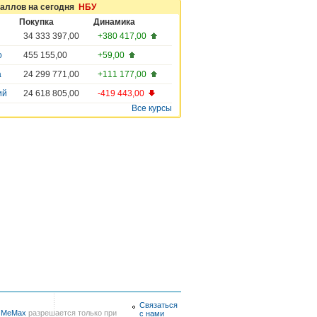
таллов на сегодня
НБУ
Покупка
Динамика
34 333 397,00
+380 417,00
о
455 155,00
+59,00
а
24 299 771,00
+111 177,00
ий
24 618 805,00
-419 443,00
Все курсы
Связаться
в
MeMax
разрешается только при
с нами