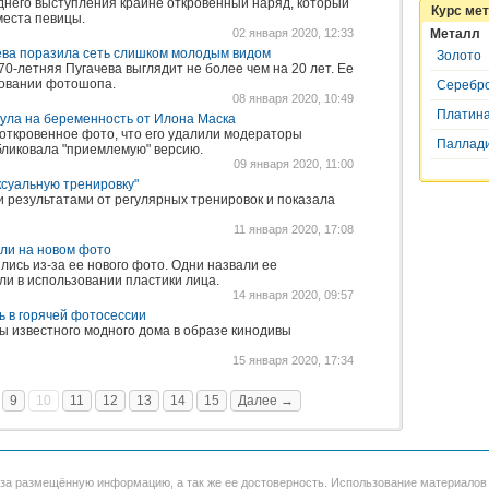
днего выступления крайне откровенный наряд, который
Курс ме
места певицы.
02 января 2020, 12:33
Металл
ева поразила сеть слишком молодым видом
Золото
0-летняя Пугачева выглядит не более чем на 20 лет. Ее
зовании фотошопа.
Серебр
08 января 2020, 10:49
Платин
ула на беременность от Илона Маска
 откровенное фото, что его удалили модераторы
Паллад
бликовала "приемлемую" версию.
09 января 2020, 11:00
ксуальную тренировку"
и результатами от регулярных тренировок и показала
11 января 2020, 17:08
нали на новом фото
лись из-за ее нового фото. Одни назвали ее
или в использовании пластики лица.
14 января 2020, 09:57
сь в горячей фотосессии
ы известного модного дома в образе кинодивы
15 января 2020, 17:34
9
10
11
12
13
14
15
Далее →
 за размещённую информацию, а так же ее достоверность. Использование материало