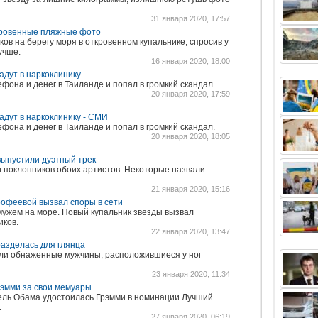
31 января 2020, 17:57
кровенные пляжные фото
ов на берегу моря в откровенном купальнике, спросив у
учше.
16 января 2020, 18:00
адут в наркоклинику
фона и денег в Таиланде и попал в громкий скандал.
20 января 2020, 17:59
адут в наркоклинику - СМИ
фона и денег в Таиланде и попал в громкий скандал.
20 января 2020, 18:05
ыпустили дуэтный трек
 поклонников обоих артистов. Некоторые назвали
21 января 2020, 15:16
офеевой вызвал споры в сети
мужем на море. Новый купальник звезды вызвал
иков.
22 января 2020, 13:47
азделась для глянца
али обнаженные мужчины, расположившиеся у ног
23 января 2020, 11:34
эмми за свои мемуары
ль Обама удостоилась Грэмми в номинации Лучший
.
27 января 2020, 06:19