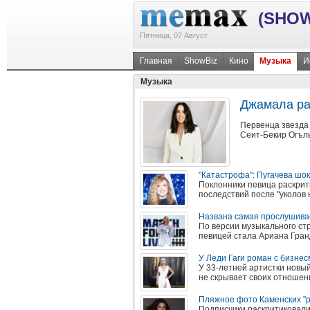
(SHOW
Пятница, 07 Август
Главная
ShowBiz
Кино
Музыка
И
Музыка
Джамала ра
Первенца звезда 
Сеит-Бекир Огъл
"Катастрофа": Пугачева шо
Поклонники певица раскрит
последствий после "уколов 
Названа самая прослушива
По версии музыкального ст
певицей стала Ариана Гран
У Леди Гаги роман с бизне
У 33-летней артистки новы
не скрывает своих отношен
Пляжное фото Каменских "р
Подписчики раскритиковал