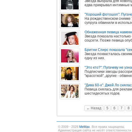
Звезда выбрала для нового
едва прикрывал интимные 
"Хороший фотошоп": Пугач
На рождественском снимке 7
супруга обвинили в исполь
Обнаженная певица намекн
Звезда показала настолько
соцсети. Позже певица опу
Бритни Спирс показала "се
Звезда похвасталась своим
одну из них.
"Это кто?": Пугачеву не уз
Подписчики звезды рассори
"красоткой", другие - обвин
"Дива 60-х": Джей Ло сняла
Певица снялась для реклам
шестидесятых годов.
← Назад
5
6
7
8
© 2009 - 2026
MeMax
. Все права защищены.
Администрация сайта не несёт ответственности