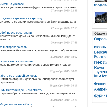
нимком на унитазе
предъяви
сь на унитазе, вызвав фурор в комментариях к снимку.
27 января 2020, 12:35
тдыха и нарвалась на критику
ых вместе со своим мужем на остров Бали и разгневала
27 января 2020, 17:13
собой после расставания
Облако т
ногоэтажного дома из-за несчастной любви. Инцидент
Опрос
енности.
29 января 2020, 17:58
казань
жа шокировала сеть
жно узнать без макияжа, яркого наряда и с собранными
Версач
Кортне
26 декабря 2019, 18:07
 тело снялась с лошадью
ПФК Се
жаке на голое тело, прислонив свою голову к голове
Rover
27 декабря 2019, 00:01
рулет
а фото со старшей дочерью
Ким Кэ
имки со старшей дочерью, "анонсировав" свой отпуск.
о архивные.
Фэннин
28 декабря 2019, 14:16
Андрей
ли мертвой в день его смерти
старшего брата, знаменитого певца, нашли мертвой на
фурнит
28 декабря 2019, 22:26
Лободы высмеяли в Сети