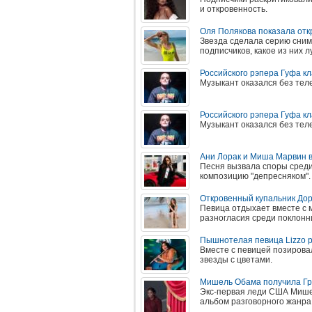
и откровенность.
Оля Полякова показала от
Звезда сделала серию снимк
подписчиков, какое из них л
Российского рэпера Гуфа кл
Музыкант оказался без теле
Российского рэпера Гуфа кл
Музыкант оказался без теле
Ани Лорак и Миша Марвин в
Песня вызвала споры среди
композицию "депресняком".
Откровенный купальник Дор
Певица отдыхает вместе с 
разногласия среди поклонн
Пышнотелая певица Lizzo р
Вместе с певицей позиров
звезды с цветами.
Мишель Обама получила Гр
Экс-первая леди США Мише
альбом разговорного жанра