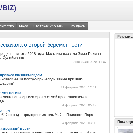
BIZ)
скусство
Мода
Светские хроники
Скандалы
Реклама
ссказала о второй беременности
родила в марте 2018 года. Мальчика назвали Эмир-Рахман
ы Сулейманов.
12 февраля 2020, 14:07
кировала внешним видом
иковали ее за плохую прическу и явные признаки
красоты".
11 февраля 2020, 12:41
емая певица
римингового сервиса Spotify самой прослушиваемой
де.
04 февраля 2020, 05:17
сменом
й бойфренд – предприниматель Майкл Полански. Пара
ий.
Последн
04 февраля 2020, 03:50
азгромили" в сети
и звезду за лишние килограммы, излишнюю ретушь фото