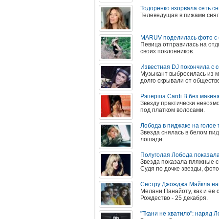
Тодоренко взорвала сеть с
Телеведущая в пижаме сняла
MARUV поделилась фото с о
Певица отправилась на отд
своих поклонников.
Известная DJ покончила с 
Музыкант выбросилась из м
долго скрывали от обществ
Рэперша Cardi B без макия
Звезду практически невозмо
под платком волосами.
Лобода в пиджаке на голое
Звезда снялась в белом пид
лошади.
Полуголая Лобода показал
Звезда показала пляжные сн
Судя по дочке звезды, фот
Сестру Джожджа Майкла наш
Мелани Панайоту, как и ее 
Рождество - 25 декабря.
"Ткани не хватило": наряд 