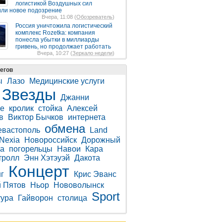
логистикой Воздушных сил
ли новое подозрение
Вчера, 11:08 (
Обозреватель
)
Россия уничтожила логистический
комплекс Rozetka: компания
понесла убытки в миллиарды
гривень, но продолжает работать
Вчера, 10:27 (
Зеркало недели
)
егов
ы
Лазо
Медицинские услуги
Звезды
Джанни
е
кролик
стойка
Алексей
в
Виктор Бычков
интернета
обмена
вастополь
Land
Nexia
Новороссийск
Дорожный
ка
погорельцы
Навои
Кара
тролл
Энн Хэтэуэй
Дакота
Концерт
г
Крис Эванс
 Пятов
Ньор
Нововолынск
Sport
ура
Гайворон
столица