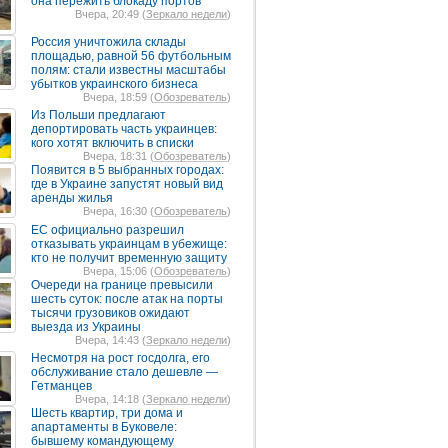
она пережить блокаду портов
Вчера, 20:49 (
Зеркало недели
)
Россия уничтожила склады
площадью, равной 56 футбольным
полям: стали известны масштабы
убытков украинского бизнеса
Вчера, 18:59 (
Обозреватель
)
Из Польши предлагают
депортировать часть украинцев:
кого хотят включить в списки
Вчера, 18:31 (
Обозреватель
)
Появится в 5 выбранных городах:
где в Украине запустят новый вид
аренды жилья
Вчера, 16:30 (
Обозреватель
)
ЕС официально разрешил
отказывать украинцам в убежище:
кто не получит временную защиту
Вчера, 15:06 (
Обозреватель
)
Очереди на границе превысили
шесть суток: после атак на порты
тысячи грузовиков ожидают
выезда из Украины
Вчера, 14:43 (
Зеркало недели
)
Несмотря на рост госдолга, его
обслуживание стало дешевле —
Гетманцев
Вчера, 14:18 (
Зеркало недели
)
Шесть квартир, три дома и
апартаменты в Буковеле:
бывшему командующему