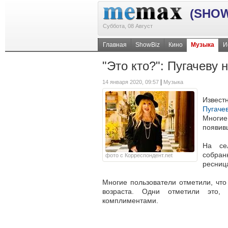
(SHOW
Суббота, 08 Август
Главная
ShowBiz
Кино
Музыка
И
"Это кто?": Пугачеву 
|
14 января 2020, 09:57
Музыка
Извест
Пугаче
Многи
появивш
На се
собран
фото с Корреспондент.net
ресниц
Многие пользователи отметили, что
возраста. Одни отметили это,
комплиментами.