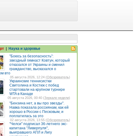
рт
|
Наука и здоровье
"Боюсь за безопасность":
звездный гимнаст Ковтун, который
отказался от Украины и сменил
гражданство, высказался о
ом вто
05 августа 2026, 12:24 (
Обозреватель
)
Украинские теннисистки
Свитолина и Костюк с побед
стартовали на крупном турнире
WTA в Канаде
05 августа 2026, 00:40 (
Зеркало недели
)
"Бензина нет, а вы про звезды".
Навка показала россиянам, как ей
хорошо в России с Песковым, и
поплатилась за это
02 августа 2026, 13:55 (
Обозреватель
)
"Челси" подписал 36-летнего экс-
капитана "Ливерпуля",
выигравшего АПЛ и Лигу