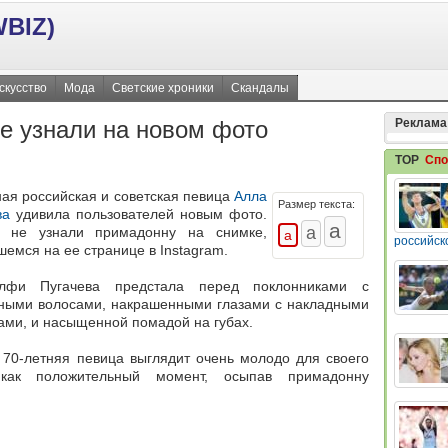
BIZ)
скусство
Мода
Светские хроники
Скандалы
не узнали на новом фото
Реклама
TOP
Спо
ная российская и советская певица
Алла
Размер текста:
ва
удивила пользователей новым фото.
е не узнали примадонну на снимке,
российск
емся на ее странице в Instagram.
лфи Пугачева предстала перед поклонниками с
ными волосами, накрашенными глазами с накладными
ами, и насыщенной помадой на губах.
 70-летняя певица выглядит очень молодо для своего
 как положительный момент, осыпав примадонну