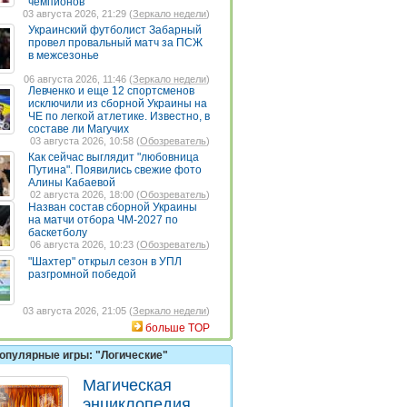
чемпионов
03 августа 2026, 21:29 (
Зеркало недели
)
Украинский футболист Забарный
провел провальный матч за ПСЖ
в межсезонье
06 августа 2026, 11:46 (
Зеркало недели
)
Левченко и еще 12 спортсменов
исключили из сборной Украины на
ЧЕ по легкой атлетике. Известно, в
составе ли Магучих
03 августа 2026, 10:58 (
Обозреватель
)
Как сейчас выглядит "любовница
Путина". Появились свежие фото
Алины Кабаевой
02 августа 2026, 18:00 (
Обозреватель
)
Назван состав сборной Украины
на матчи отбора ЧМ-2027 по
баскетболу
06 августа 2026, 10:23 (
Обозреватель
)
"Шахтер" открыл сезон в УПЛ
разгромной победой
03 августа 2026, 21:05 (
Зеркало недели
)
больше TOP
опулярные игры: "Логические"
Магическая
энциклопедия.