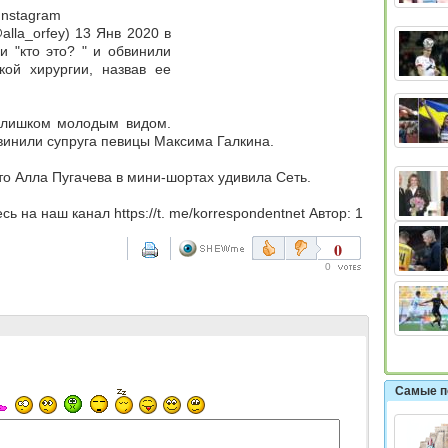
ацию в Instagram
la_orfey) 13 Янв 2020 в
 "кто это? " и обвинили
кой хирургии, назвав ее
 слишком молодым видом.
винили супруга певицы Максима Галкина.
то Алла Пугачева в мини-шортах удивила Сеть.
ь на наш канал https://t. me/korrespondentnet Автор: 1
0
0
Самые п