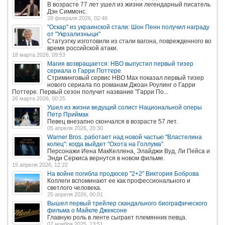
В возрасте 77 лет ушел из жизни легендарный писатель
Дэн Симмонс.
28 февраля 2026, 02:46
"Оскар" из украинской стали: Шон Пенн получил награду
от "Укрзализныци"
Статуэтку изготовили из стали вагона, поврежденного во
время российской атаки.
18 марта 2026, 09:53
Магия возвращается: HBO выпустил первый тизер
сериала о Гарри Поттере
Стриминговый сервис HBO Max показал первый тизер
нового сериала по романам Джоан Роулинг о Гарри
Поттере. Первый сезон получит название "Гарри По...
26 марта 2026, 00:25
Ушел из жизни ведущий солист Национальной оперы
Петр Приймак
Певец внезапно скончался в возрасте 57 лет.
05 апреля 2026, 20:30
Warner Bros. работает над новой частью "Властелина
колец": когда выйдет "Охота на Голлума"
Персонажи Иена МакКеллена, Элайджи Вуд, Ли Пейса и
Энди Серкиса вернутся в новом фильме.
15 апреля 2026, 12:22
На войне погибла продюсер "2+2" Виктория Боброва
Коллеги вспоминают ее как профессионального и
светлого человека.
25 апреля 2026, 00:01
Вышел первый трейлер скандального биографического
фильма о Майкле Джексоне
Главную роль в ленте сыграет племянник певца.
07 ноября 2025, 13:51