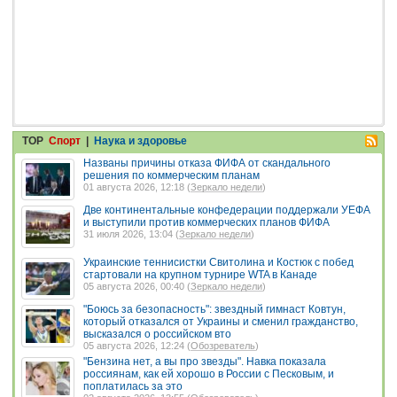
TOP
Спорт
|
Наука и здоровье
Названы причины отказа ФИФА от скандального
решения по коммерческим планам
01 августа 2026, 12:18 (
Зеркало недели
)
Две континентальные конфедерации поддержали УЕФА
и выступили против коммерческих планов ФИФА
31 июля 2026, 13:04 (
Зеркало недели
)
Украинские теннисистки Свитолина и Костюк с побед
стартовали на крупном турнире WTA в Канаде
05 августа 2026, 00:40 (
Зеркало недели
)
"Боюсь за безопасность": звездный гимнаст Ковтун,
который отказался от Украины и сменил гражданство,
высказался о российском вто
05 августа 2026, 12:24 (
Обозреватель
)
"Бензина нет, а вы про звезды". Навка показала
россиянам, как ей хорошо в России с Песковым, и
поплатилась за это