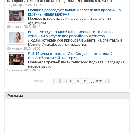
кинофестивале Красного моря, где команда появилась лично.
11 декабря 2025, 14:15
Полиция расследует попытку завладения правами на
картины Ивана Марчука
Производство открыли на основании заявления
художника.
09 января 2026, 08:42
Из-за "международной напряженности": в Италии
отменили выступление российских артистов
Людям, которые уже приобрели билеты на спектакль в
Maggio Musicale, вернут средства.
09 января 2026, 14:05
$15,47 млрд в прокате: Зои Салдана стала самой
кассовой актрисой в истории
Премьера третьей части "Аватара" подняла Салдану на
первое место.
14 января 2026, 08:49
← Назад
1
2
3
4
5
6
Далее →
Реклама