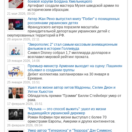
боевой хоругви Богдана Хмельницкого
Артефакт создали мастера Музея шведской армии по
историческим образцам.
21 мая 2026, 09:00
Актер Жан Рено выпустил книгу "Побег" о похищенных
россиянами украинских детях
Французского актера поразили масштабы
принудительной депортации украинских детей с
оккупированных территорий в РФ.
28 апреля 2026, 22:11
"Зверополис 2" стал самым кассовым анимационным
фильмом в истории Голливуда
Сиквел Disney собрал 1,7 миллиарда долларов и
возглавил мировой рейтинг проката.
19 января 2026, 14:06
Премьер-министр Армении выходит на сцену: Пашинян
объявил о создании группы
Дебют коллектива запланирован на 30 января в
Ереване.
25 января 2026, 15:51
Ушел из жизни автор хитов Мадонны, Селин Дион и
Уитни Хьюстон
Обладатель премии "Грэмми" Билли Стейнберг умер от
рака.
17 февраля 2026, 15:51
"Музыка — это способ выжить": ушел из жизни
выдающийся украинский дирижер
Роман Кофман при жизни выступал с более 70
оркестрами Европы, Америки и других континентов.
26 февраля 2026, 09:04
Умер автор "Гипериона" и "Террора" Дэн Симмонс