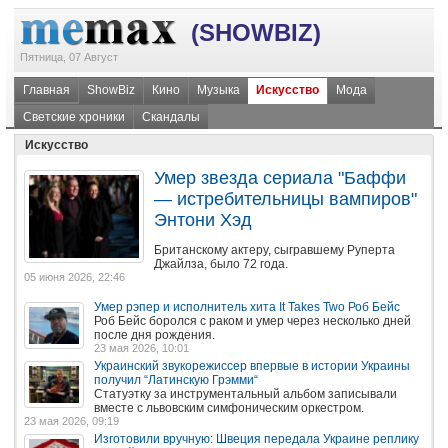
(SHOWBIZ)
Пятница, 07 Август
Главная
ShowBiz
Кино
Музыка
Искусство
Мода
Светские хроники
Скандалы
Искусство
Умер звезда сериала "Баффи
— истребительницы вампиров"
Энтони Хэд
Британскому актеру, сыгравшему Руперта
Джайлза, было 72 года.
05 июня 2026, 22:46
Умер рэпер и исполнитель хита It Takes Two Роб Бейс
Роб Бейс боролся с раком и умер через несколько дней
после дня рождения.
23 мая 2026, 10:01
Украинский звукорежиссер впервые в истории Украины
получил “Латинскую Грэмми“
Статуэтку за инструментальный альбом записывали
вместе с львовским симфоническим оркестром.
23 мая 2026, 09:19
Изготовили вручную: Швеция передала Украине реплику