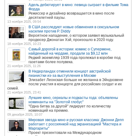
Адель дебютирует в кино: певица сыграет в фильме Тома
Форда
Режиссер и дизайнер возвращается в кино после
десятилетней паузы.
13 ноября 2025, 09:54
В США расследуют новые обвинения в сексуальном
насилии против P. Diddy
Вероятное нападение, о котором заявил музыкальный
продюсер Джонатан Хэй, произошло в 2020 году.
18 ноября 2025, 10:23
Самый дорогой в истории: комикс о Супермене,
найденный на чердаке, продали за $9,12 млн
Редкий экземпляр 1939 года пролежал в коробке под
газетами более полувека.
21 ноября 2025, 11:26
В Нидерландах отменили концерт австрийской
пианистки из-за выступления в Москве
Элизабет Леонская больше не желанна в Эйндховене
после участия в концерте для российских солдат и их
семей.
21 ноября 2025, 23:41
Лучшие кино, сериалы и подкасты года: объявлены
номинанты на "Золотой глобус"
"Одна битва за другой" лидирует по количеству
номинаций на премию.
09 декабря 2025, 10:07
Мировая звезда кино и русская классика: Джонни Депп
работает с россиянкой над экранизацией "Мастера и
Маргариты"
Проект презентовали на Международном