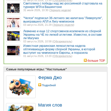
02 августа 2026, 13:55 (
Обозреватель
)
Свитолина с победы над экс-россиянкой стартовала на
турнире WTA в Вашингтоне
31 июля 2026, 10:30 (
Зеркало недели
)
"Челси" подписал 36-летнего экс-капитана "Ливерпуля",
выигравшего АПЛ и Лигу чемпионов
03 августа 2026, 21:29 (
Зеркало недели
)
Левченко и еще 12 спортсменов исключили из сборной
Украины на ЧЕ по легкой атлетике. Известно, в составе
ли Магучих
03 августа 2026, 10:58 (
Обозреватель
)
Известная украинская легкоатлетка надела
обтягивающую форму сборной Украины, в которой
выступит на чемпионате Европы, и поразила
01 августа 2026, 13:20 (
Обозреватель
)
больше TOP
Самые популярные игры: "Настольные"
Ферма Джо
Подробней
Магия слов