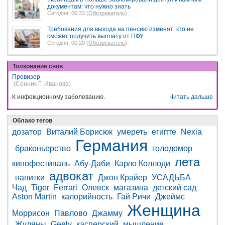
документам: что нужно знать
Сегодня, 06:33 (
Обозреватель
)
Требования для выхода на пенсию изменят: кто не
сможет получить выплату от ПФУ
Сегодня, 00:20 (
Обозреватель
)
Толкование снов
Провизор
(Сонник Г. Иванова)
К инфекционному заболеванию.
Читать дальше
Облако тегов
дозатор
Виталий Борисюк
умереть
египте
Nexia
Германия
браконьерство
голодомор
лета
кинофестиваль
Абу-Даби
Карло Коллоди
адвокат
напитки
Джон Крайер
УСАДЬБА
Чад
Tiger
Ferrari
Олевск
магазина
детский сад
Aston Martin
калорийность
Гай Ричи
Джеймс
Женщина
Моррисон
Павлово
Джамму
Жуляны
Geely
касперский
мышление