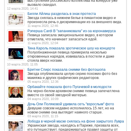
выступления российского коллектива на конкурсе уже
вызвало скандал.
12 марта 2020, 14:41
Билли Айлиш разделась в знак протеста
Звезда снялась в нижнем белье в пикантном видео и
произнесла речь о дискриминации из-за внешнего вида.
11 марта 2020, 12:46
Рэперша Cardi В "запаниковала" из-за коронавируса
Певица записала эмоциональное видео, в котором
отметила, что начинает запасаться едой.
11 марта 2020, 12:04
Тина Кароль показала эротическое шоу на концерте
Полуобнаженная певица примерила несколько
откровенных нарядов, извивалась в постели и даже
стояла вверх ногами.
10 марта 2020, 11:05
Бритни Спирс показала снимки без фотошопа
Звезда опубликовала целую серию похожих фото без
макияжа и других графических редакторов.
05 марта 2020, 12:36
Орбакайте показала фото Пугачевой в молодости
На черно-белом архивном снимке певица запечатлена
вместе со своей звездной матерью.
04 марта 2020, 10:09
Дочь Оли Поляковой удивила сеть "взрослым" фото
Девушке совсем недавно исполнилось 15 лет, но на
новом снимке она выглядит намного старше.
03 марта 2020, 11:15
Лобода в черной маске снялась на фоне закрытого Лувра
Украинская звезда, находясь в Париже, призвала всех,
кто путешествует, придерживаться правил защиты от