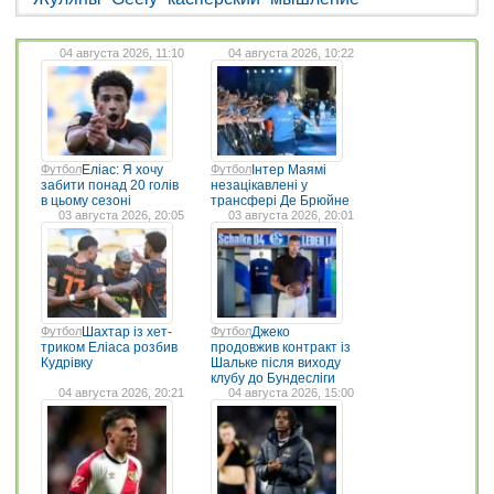
04 августа 2026, 11:10
04 августа 2026, 10:22
Футбол
Еліас: Я хочу
Футбол
Інтер Маямі
забити понад 20 голів
незацікавлені у
в цьому сезоні
трансфері Де Брюйне
03 августа 2026, 20:05
03 августа 2026, 20:01
Футбол
Шахтар із хет-
Футбол
Джеко
триком Еліаса розбив
продовжив контракт із
Кудрівку
Шальке після виходу
клубу до Бундесліги
04 августа 2026, 20:21
04 августа 2026, 15:00