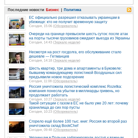
Последние новости
Бизнес
|
Политика
ЕС официально разрешил отказывать украинцам в
убежище: кто не получит временную защиту
Сегодня, 15:06 (
Обозреватель
)
Очереди на границе превысили шесть суток: после атак
на порты тысячи грузовиков ожидают выезда из Украины
Сегодня, 14:43 (
Зеркало недели
)
Несмотря на рост госдолга, его обслуживание стало
дешевле — Гетманцев
Сегодня, 14:18 (
Зеркало недели
)
Шесть квартир, три дома и апартаменты в Буковеле:
бывшему командующему логистикой Воздушных сил
предъявили новое подозрение
Сегодня, 11:08 (
Обозреватель
)
Россия уничтожила логистический комплекс Rozetka:
компания понесла убытки в миллиарды гривень, но
продолжает работать
Сегодня, 10:27 (
Зеркало недели
)
Такой ситуации с газом в ЕС не было уже 20 лет: почему
хранилища до сих пор пусты
Сегодня, 10:23 (
Обозреватель
)
Сгорело ещё более 100 тыс. книг: Россия во второй раз
уничтожила склад BookChef
Сегодня, 09:48 (
Обозреватель
)
Украинцам в Польше заблокировали доступ к важным