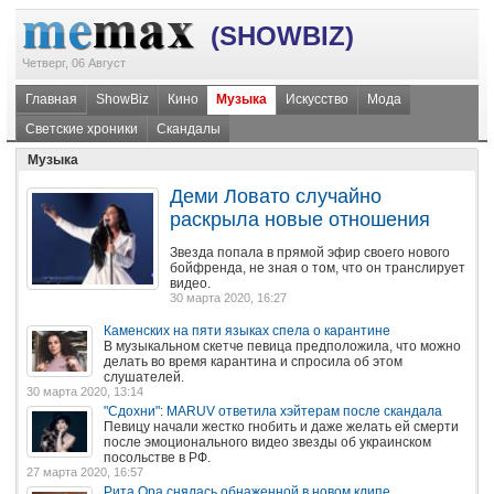
(SHOWBIZ)
Четверг, 06 Август
Главная
ShowBiz
Кино
Музыка
Искусство
Мода
Светские хроники
Скандалы
Музыка
Деми Ловато случайно
раскрыла новые отношения
Звезда попала в прямой эфир своего нового
бойфренда, не зная о том, что он транслирует
видео.
30 марта 2020, 16:27
Каменских на пяти языках спела о карантине
В музыкальном скетче певица предположила, что можно
делать во время карантина и спросила об этом
слушателей.
30 марта 2020, 13:14
"Сдохни": MARUV ответила хэйтерам после скандала
Певицу начали жестко гнобить и даже желать ей смерти
после эмоционального видео звезды об украинском
посольстве в РФ.
27 марта 2020, 16:57
Рита Ора снялась обнаженной в новом клипе