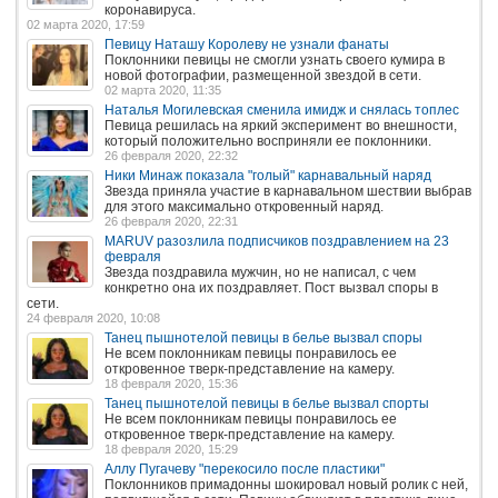
коронавируса.
02 марта 2020, 17:59
Певицу Наташу Королеву не узнали фанаты
Поклонники певицы не смогли узнать своего кумира в
новой фотографии, размещенной звездой в сети.
02 марта 2020, 11:35
Наталья Могилевская сменила имидж и снялась топлес
Певица решилась на яркий эксперимент во внешности,
который положительно восприняли ее поклонники.
26 февраля 2020, 22:32
Ники Минаж показала "голый" карнавальный наряд
Звезда приняла участие в карнавальном шествии выбрав
для этого максимально откровенный наряд.
26 февраля 2020, 22:31
MARUV разозлила подписчиков поздравлением на 23
февраля
Звезда поздравила мужчин, но не написал, с чем
конкретно она их поздравляет. Пост вызвал споры в
сети.
24 февраля 2020, 10:08
Танец пышнотелой певицы в белье вызвал споры
Не всем поклонникам певицы понравилось ее
откровенное тверк-представление на камеру.
18 февраля 2020, 15:36
Танец пышнотелой певицы в белье вызвал спорты
Не всем поклонникам певицы понравилось ее
откровенное тверк-представление на камеру.
18 февраля 2020, 15:29
Аллу Пугачеву "перекосило после пластики"
Поклонников примадонны шокировал новый ролик с ней,