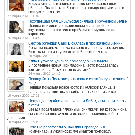
Звезда снялась в ролике в нескольких откровенных
образах. Полностью обнаженная певица погрузилась в
ванную с “золотом”.
27 марта 2020, 11:36
Похудевшая Оля Цибульская снялась в кружевном белье
Певица примерила откровенный красный боди с
кружевом и рассказала о проблемах с мужем из-за
карантина.
26 марта 2020, 11:43
Сестра рэперши Cardi B снялась в прозрачном бикини
Девушка позирует, лежа на кровати, в полу-прозрачном
бюстгальтере и трусиках с изображением кота.
25 марта 2020, 17:12
Алла Пугачева удивила помолодевшим видом
В последнее время Примадонна часто поддавалась
критике из-за "неудачной пластики".
24 марта 2020, 14:42
Певицу Катю Лель раскритиковали из-за "искусственного"
лица
Певица показала новое фото из обложки глянца и
нарвалась на критику от собственных подписчиков.
19 марта 2020, 17:01
Неправдоподобно длинные ноги Лободы вызвали споры
в сети
Звезда поделилась пляжными снимками, на которых она
выглядит крайне худой, а ее ноги неправдоподобно
длинными.
16 марта 2020, 15:10
Little Big рассказали о шоу для Евровидения
Комментарии украинских музыкантов по-поводу