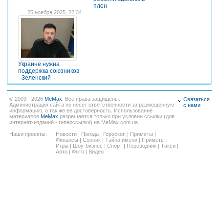
плен
25 ноября 2025, 22:34
Украине нужна
поддержка союзников
- Зеленский
© 2009 - 2026
MeMax
. Все права защищены.
Связаться
Администрация сайта не несёт ответственности за размещённую
с нами
информацию, а так же ее достоверность. Использование
материалов
MeMax
разрешается только при условии ссылки (для
интернет-изданий - гиперссылки) на MeMax.com.ua.
Наши проекты:
Новости
|
Погода
|
Гороскоп
|
Приметы
|
Финансы
|
Сонник
|
Тайна имени
|
Приметы
|
Игры
|
Шоу-бизнес
|
Спорт
|
Переводчик
|
Такси
|
Авто
|
Фото
|
Видео