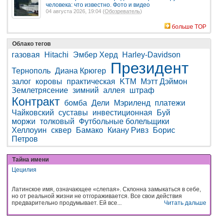
человека: что известно. Фото и видео
04 августа 2026, 19:04 (
Обозреватель
)
больше TOP
Облако тегов
газовая
Hitachi
Эмбер Херд
Harley-Davidson
Президент
Тернополь
Диана Крюгер
залог
коровы
практическая
KTM
Мэтт Дэймон
Землетрясение
зимний
аллея
штраф
Контракт
бомба
Дели
Мэриленд
платежи
Чайковский
суставы
инвестиционная
Буй
моржи
толковый
Футбольные болельщики
Хеллоуин
сквер
Бамако
Киану Ривз
Борис
Петров
Тайна имени
Цецилия
Латинское имя, означающее «слепая». Склонна замыкаться в себе,
но от реальной жизни не отгораживается. Все свои действия
предварительно продумывает. Ей все...
Читать дальше