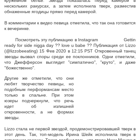
кружевном белье. Звезда показалась перед камерой в
нескольких ракурсах, а затем исполнила тверк, разместив
обнаженные ягодицы прямо перед камерой.
В комментарии к видео певица отметила, что так она готовится
к вечеринке.
Посмотреть эту публикацию в Instagram Gettin
ready for side nigga day ?? love u babe ?? Публикация от Lizzo
(@lizzobeeating) 15 Фев 2020 в 12:15 PST Откровенный танец
звезды вызвал споры среди ее поклонников. Одни отметили,
что Джефферсон выглядит "симпатично", "круто", и даже
"божественно".
Другие же отметили, что они
любят творчество певицы, но
подобным перформансам место
только в спальне. При этом
юзеры подчеркнули, что речь
идет об излишней
откровенности, а не формах
звезды.
Lizzo стала не первой звездой, продемонстрировавшей тверк в
этот день. Так, топ-модель Ирина Шейк исполнила тверк в
окружении мужчин. Также сообщалось, что тверк Ники Минаж в