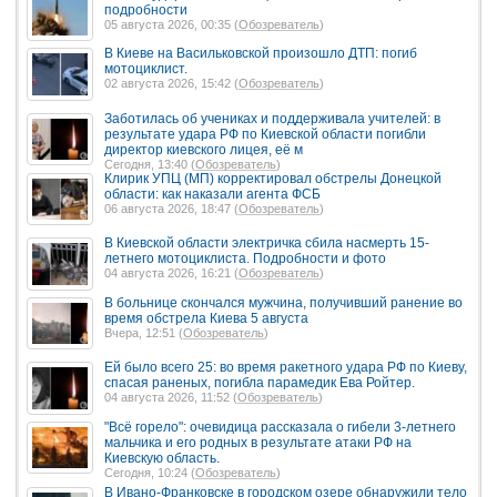
подробности
05 августа 2026, 00:35 (
Обозреватель
)
В Киеве на Васильковской произошло ДТП: погиб
мотоциклист.
02 августа 2026, 15:42 (
Обозреватель
)
Заботилась об учениках и поддерживала учителей: в
результате удара РФ по Киевской области погибли
директор киевского лицея, её м
Сегодня, 13:40 (
Обозреватель
)
Клирик УПЦ (МП) корректировал обстрелы Донецкой
области: как наказали агента ФСБ
06 августа 2026, 18:47 (
Обозреватель
)
В Киевской области электричка сбила насмерть 15-
летнего мотоциклиста. Подробности и фото
04 августа 2026, 16:21 (
Обозреватель
)
В больнице скончался мужчина, получивший ранение во
время обстрела Киева 5 августа
Вчера, 12:51 (
Обозреватель
)
Ей было всего 25: во время ракетного удара РФ по Киеву,
спасая раненых, погибла парамедик Ева Ройтер.
04 августа 2026, 11:52 (
Обозреватель
)
"Всё горело": очевидица рассказала о гибели 3-летнего
мальчика и его родных в результате атаки РФ на
Киевскую область.
Сегодня, 10:24 (
Обозреватель
)
В Ивано-Франковске в городском озере обнаружили тело