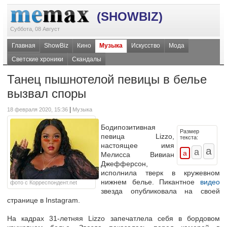
(SHOWBIZ)
Суббота, 08 Август
Главная
ShowBiz
Кино
Музыка
Искусство
Мода
Светские хроники
Скандалы
Танец пышнотелой певицы в белье
вызвал споры
|
18 февраля 2020, 15:36
Музыка
Бодипозитивная
Размер
певица Lizzo,
текста:
настоящее имя
Мелисса Вивиан
Джефферсон,
исполнила тверк в кружевном
нижнем белье. Пикантное
видео
фото с Корреспондент.net
звезда опубликовала на своей
странице в Instagram.
На кадрах 31-летняя Lizzo запечатлела себя в бордовом