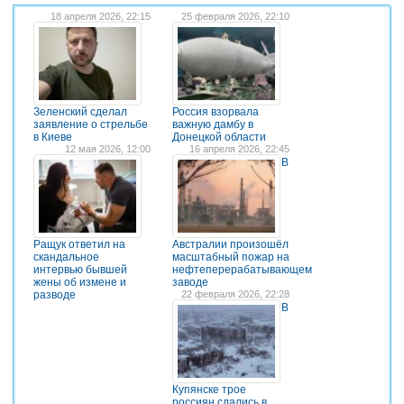
18 апреля 2026, 22:15
25 февраля 2026, 22:10
Зеленский сделал
Россия взорвала
заявление о стрельбе
важную дамбу в
в Киеве
Донецкой области
12 мая 2026, 12:00
16 апреля 2026, 22:45
В
Ращук ответил на
Австралии произошёл
скандальное
масштабный пожар на
интервью бывшей
нефтеперерабатывающем
жены об измене и
заводе
разводе
22 февраля 2026, 22:28
В
Купянске трое
россиян сдались в