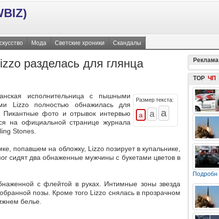
BIZ)
скусство
Мода
Светские хроники
Скандалы
zzo разделась для глянца
Реклама
TOP
ЧП
канская исполнительница с пышными
Размер текста:
ми Lizzo полностью обнажилась для
. Пикантные фото и отрывок интервью
ся на официальной странице журнала
ling Stones.
ке, попавшем на обложку, Lizzo позирует в купальнике,
ног сидят два обнаженные мужчины с букетами цветов в
Подробн
бнаженной с флейтой в руках. Интимные зоны звезда
бранной позы. Кроме того Lizzo снялась в прозрачном
нижнем белье.