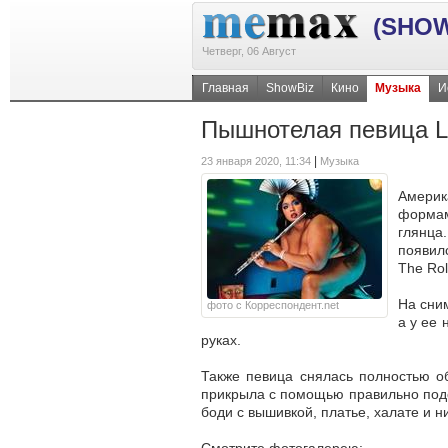
(SHOW
Четверг, 06 Август
Главная
ShowBiz
Кино
Музыка
И
Пышнотелая певица Li
|
23 января 2020, 11:34
Музыка
Амери
форма
глянца
появил
The Rol
На сним
фото с Корреспондент.net
а у ее 
руках.
Также певица снялась полностью о
прикрыла с помощью правильно подо
боди с вышивкой, платье, халате и 