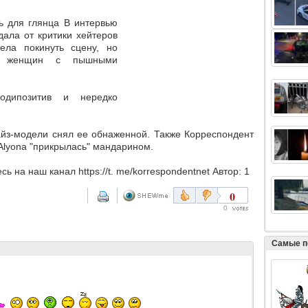
ь для глянца В интервью
дала от критики хейтеров
ела покинуть сцену, но
их женщин с пышными
бодипозитив и нередко
айз-модели снял ее обнаженной. Также Корреспондент
 Alyona "прикрылась" мандарином.
ь на наш канал https://t. me/korrespondentnet Автор: 1
0
0
Самые п