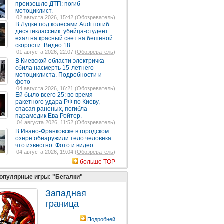
произошло ДТП: погиб
мотоциклист.
02 августа 2026, 15:42 (
Обозреватель
)
В Луцке под колесами Audi погиб
десятиклассник: убийца-студент
ехал на красный свет на бешеной
скорости. Видео 18+
01 августа 2026, 22:07 (
Обозреватель
)
В Киевской области электричка
сбила насмерть 15-летнего
мотоциклиста. Подробности и
фото
04 августа 2026, 16:21 (
Обозреватель
)
Ей было всего 25: во время
ракетного удара РФ по Киеву,
спасая раненых, погибла
парамедик Ева Ройтер.
04 августа 2026, 11:52 (
Обозреватель
)
В Ивано-Франковске в городском
озере обнаружили тело человека:
что известно. Фото и видео
04 августа 2026, 19:04 (
Обозреватель
)
больше TOP
опулярные игры: "Бегалки"
Западная
граница
Подробней