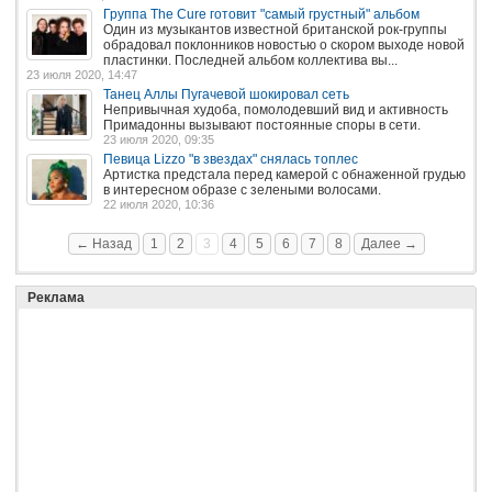
Группа The Cure готовит "самый грустный" альбом
Один из музыкантов известной британской рок-группы
обрадовал поклонников новостью о скором выходе новой
пластинки. Последней альбом коллектива вы...
23 июля 2020, 14:47
Танец Аллы Пугачевой шокировал сеть
Непривычная худоба, помолодевший вид и активность
Примадонны вызывают постоянные споры в сети.
23 июля 2020, 09:35
Певица Lizzo "в звездах" снялась топлес
Артистка предстала перед камерой с обнаженной грудью
в интересном образе с зелеными волосами.
22 июля 2020, 10:36
← Назад
1
2
3
4
5
6
7
8
Далее →
Реклама