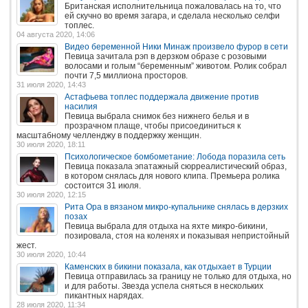
Британская исполнительница пожаловалась на то, что
ей скучно во время загара, и сделала несколько селфи
топлес.
04 августа 2020, 14:06
Видео беременной Ники Минаж произвело фурор в сети
Певица зачитала рэп в дерзком образе с розовыми
волосами и голым “беременным” животом. Ролик собрал
почти 7,5 миллиона просторов.
31 июля 2020, 14:43
Астафьева топлес поддержала движение против
насилия
Певица выбрала снимок без нижнего белья и в
прозрачном плаще, чтобы присоединиться к
масштабному челленджу в поддержку женщин.
30 июля 2020, 18:11
Психологическое бомбометание: Лобода поразила сеть
Певица показала эпатажный сюрреалистический образ,
в котором снялась для нового клипа. Премьера ролика
состоится 31 июля.
30 июля 2020, 12:15
Рита Ора в вязаном микро-купальнике снялась в дерзких
позах
Певица выбрала для отдыха на яхте микро-бикини,
позировала, стоя на коленях и показывая непристойный
жест.
30 июля 2020, 10:44
Каменских в бикини показала, как отдыхает в Турции
Певица отправилась за границу не только для отдыха, но
и для работы. Звезда успела сняться в нескольких
пикантных нарядах.
28 июля 2020, 11:34