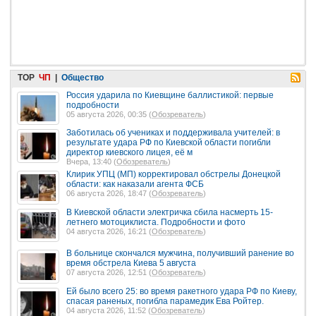
TOP
ЧП
|
Общество
Россия ударила по Киевщине баллистикой: первые
подробности
05 августа 2026, 00:35 (
Обозреватель
)
Заботилась об учениках и поддерживала учителей: в
результате удара РФ по Киевской области погибли
директор киевского лицея, её м
Вчера, 13:40 (
Обозреватель
)
Клирик УПЦ (МП) корректировал обстрелы Донецкой
области: как наказали агента ФСБ
06 августа 2026, 18:47 (
Обозреватель
)
В Киевской области электричка сбила насмерть 15-
летнего мотоциклиста. Подробности и фото
04 августа 2026, 16:21 (
Обозреватель
)
В больнице скончался мужчина, получивший ранение во
время обстрела Киева 5 августа
07 августа 2026, 12:51 (
Обозреватель
)
Ей было всего 25: во время ракетного удара РФ по Киеву,
спасая раненых, погибла парамедик Ева Ройтер.
04 августа 2026, 11:52 (
Обозреватель
)