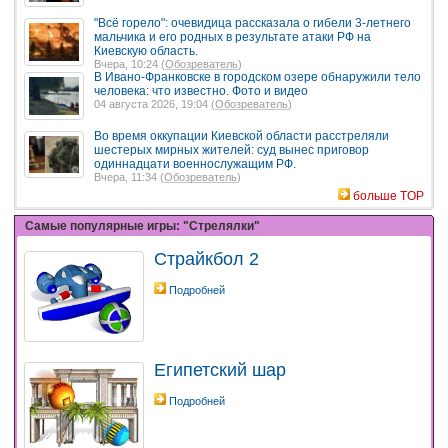
"Всё горело": очевидица рассказала о гибели 3-летнего
мальчика и его родных в результате атаки РФ на
Киевскую область.
Вчера, 10:24 (
Обозреватель
)
В Ивано-Франковске в городском озере обнаружили тело
человека: что известно. Фото и видео
04 августа 2026, 19:04 (
Обозреватель
)
Во время оккупации Киевской области расстреляли
шестерых мирных жителей: суд вынес приговор
одиннадцати военнослужащим РФ.
Вчера, 11:34 (
Обозреватель
)
больше TOP
Самые популярные игры: "Стрелялки"
Страйкбол 2
Подробней
Египетский шар
Подробней