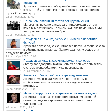
Карабахе
Артистка попала под обстрел беспилотников и сейчас
связь с ней утеряна. Инцидент, якобы, произошел на
пути к Степанакерту.
02 октября 2020, 13:09
Назван обновленный состав рок-группы AC/DC
Музыканты пока не раскрывают информацию о том,
когда выйдет их новый альбом. Однако по данным СМИ,
это произойдет уже в ноябре.
01 октября 2020, 03:39
Похудевшая на 45 кг Джессика Симпсон ошеломила
фигурой
Артистка показала, как занимается йогой на фоне заката
в обтягивающем наряде. За полгода после родов она
похудела на 45 кг.
29 сентября 2020, 18:07
Похудевшая Адель закрутила роман с рэпером
Звезду заподозрили в отношениях с рэп-исполнителем,
с которым она общается уже несколько лет.
29 сентября 2020, 15:07
Канье Уэст "засыпал" свою страницу иконами
Артист опубликовал более 40 постов кряду с
изображениями различных икон с единственной
подписью.
25 сентября 2020, 18:00
Майли Сайрус показала архивное пикантное видео
Артистка показала, как она полностью обнаженной
качается сидя на огромном шаре в клипе к треку
Wrecking Ball.
26 августа 2020, 11:47