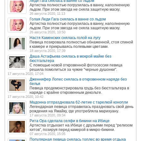
Леди Гага снялась в ванне со льдом
Артистка полностью погрузилась в ванну, наполненную
льдом. При этом звезда не сняла защитную маску.
26 августа 2020, 11:13
Голая Леди Гага снялась в ванне со льдом
Артистка полностью погрузилась в ванну, наполненную
льдом. При этом звезда не сняла защитную маску.
26 августа 2020, 10:50
Настя Каменских снялась голой на лугу
Певица позировала полностью обнаженной, стоя спиной
к камере и прикрываясь полевыми цветами.
18 августа 2020, 17:39
Даша Астафьева снялась в мокрой майке без
бюстгальтера
С помощью новой откровенной фотосессии певица
решила помолиться за чужие "черные душонки".
17 августа 2020, 17:04
Дженнифер Лопес снялась в откровенном наряде без
белья
Певица продемонстрировала грудь без бюстгальтера в
наряде с крайне откровенным декольте.
17 августа 2020, 10:42
Мадонна отпраздновала 62-летие с тарелкой конопли
Легендарная певица отправилась праздновать свой день
рождения на Ямайку, где употребляла марихуану.
17 августа 2020, 09:34
Рита Ора сделала селфи в бикини на Ибице
Артистка отдыхает на Ибице с друзьями перед “релизом
хитов”, позируя перед камерой в микро-бикини.
07 августа 2020, 15:05
Популярная певица снялась топлес во время отдыха