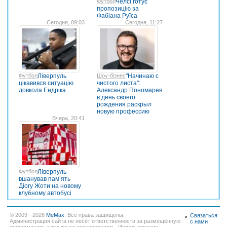
Футбол
Челсі готує
пропозицію за
Фабіана Руїса
Сегодня, 09:03
Сегодня, 11:27
Футбол
Ліверпуль
Шоу-бізнес
"Начинаю с
цікавився ситуацію
чистого листа":
довкола Ендріка
Александр Пономарев
в день своего
рождения раскрыл
новую профессию
Вчера, 20:41
Футбол
Ліверпуль
вшанував пам’ять
Діогу Жоти на новому
клубному автобусі
© 2009 - 2026
MeMax
. Все права защищены.
Связаться
Администрация сайта не несёт ответственности за размещённую
с нами
информацию, а так же ее достоверность. Использование