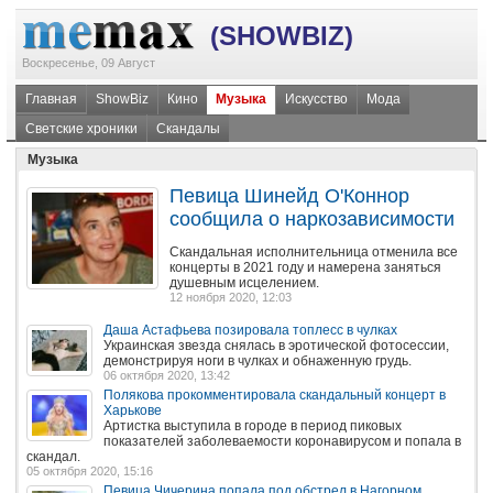
(SHOWBIZ)
Воскресенье, 09 Август
Главная
ShowBiz
Кино
Музыка
Искусство
Мода
Светские хроники
Скандалы
Музыка
Певица Шинейд О'Коннор
сообщила о наркозависимости
Скандальная исполнительница отменила все
концерты в 2021 году и намерена заняться
душевным исцелением.
12 ноября 2020, 12:03
Даша Астафьева позировала топлесс в чулках
Украинская звезда снялась в эротической фотосессии,
демонстрируя ноги в чулках и обнаженную грудь.
06 октября 2020, 13:42
Полякова прокомментировала скандальный концерт в
Харькове
Артистка выступила в городе в период пиковых
показателей заболеваемости коронавирусом и попала в
скандал.
05 октября 2020, 15:16
Певица Чичерина попала под обстрел в Нагорном