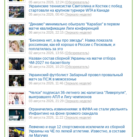
05 августа 2026, 12:24 (
Обозреватель
)
Украинские теннисистки Свитолина и Костюк с побед
стартовали на крупном турнире WTA в Канаде
05 августа 2026, 00:40 (
Зеркало недели
)
"Динамо" минимально обыграло "Карабах" в первом
матче квалификации Лиги конференций
06 августа 2026, 22:15 (
Зеркало недели
)
"Бензина нет, а вы про звезды". Навка показала
россиянам, как ей хорошо в России с Песковым, и
поплатилась за это
02 августа 2026, 13:55 (
Обозреватель
)
Назван состав сборной Украины на матчи отбора
ЧМ-2027 по баскетболу
06 августа 2026, 10:23 (
Обозреватель
)
Украинский футболист Забарный провел провальный
матч за ПСЖ в межсезонье
06 августа 2026, 11:46 (
Зеркало недели
)
"Челси" подписал 36-летнего экс-капитана "Ливерпуля",
выигравшего АПЛ и Лигу чемпионов
03 августа 2026, 21:29 (
Зеркало недели
)
Ограничились извинениями: в ФИФА не стали увольнять
Инфантино на фоне громкого скандала
06 августа 2026, 11:22 (
Зеркало недели
)
Левченко и еще 12 спортсменов исключили из сборной
Украины на ЧЕ по легкой атлетике. Известно, в составе
ли Магучих