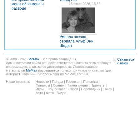
жены об измене и
15 июня 2026, 15:32
разводе
Умерла звезда
сериала Альф Энн
Шедин
© 2009 - 2026
MeMax
. Все права защищены.
Связаться
Администрация сайта не несёт ответственности за размещённую
с нами
информацию, а так же ее достоверность. Использование
материалов
MeMax
разрешается только при условии ссылки (для
интернет-изданий - гиперссылки) на MeMax.com.ua.
Наши проекты:
Новости
|
Погода
|
Гороскоп
|
Приметы
|
Финансы
|
Сонник
|
Тайна имени
|
Приметы
|
Игры
|
Шоу-бизнес
|
Спорт
|
Переводчик
|
Такси
|
Авто
|
Фото
|
Видео