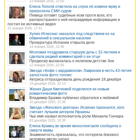
23 января 2026, 22:50
Елена Тополя ответила на слухи об измене мужу и
пригрозила СМИ судом
Певица готовит судебные иски проти всех, кто
распространял о ней неправдивую информацию и
постил ее интимные видео
21 января 2026, 17:41
Хулио Иглесиас оказался под следствием из-за
обвинений в сексуальном насилии
Прокуратура Испании открыла дело
14 января 2026, 22:48
Мозговая поздравила старшую дочь с 32-летием и
сделала редкий комментарий о ее отце
Продюсер высказалась о нелегком детстве Зои
12 января 2026, 22:56
Звезда «Кофе с кардамоном» Лавренюк в честь 43-летия
запостила фото топлес
Актриса отпраздновала день рождения 18 декабря
19 декабря 2025, 22:13
Жених Даши Квитковой поделился их новым
романтическим фото
Владимир Бражко публично обратился к любимой
10 декабря 2025, 22:36
Звезда «Женского доктора» Исаенко признался, кого
считает лучшим актером Украины
Чье имя назвал исполнитель роли Михаила Гончара
03 декабря 2025, 10:38
Елена Кравец во время моноспектакля сообщила о
смерти мамы
Знаменитость призналась, что потеряла близкого
человека месяц назад