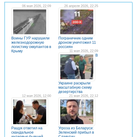
06 мая 2026, 22:09
26 апреля 2026, 22:25
Воины ГУР нарушили
Пограничник одним
железнодорожную
дроном уничтожил 11
логистику оккупантов в
россиян
Крыму
11 мая 2026, 22:09
В
Украине раскрыли
масштабную схему
дезертирства
12 мая 2026, 12:00
21 мая 2026, 22:12
Ращук ответил на
Угроза из Беларуси:
скандальное
Зеленский прибыл в
интервью бывшей
Славутич