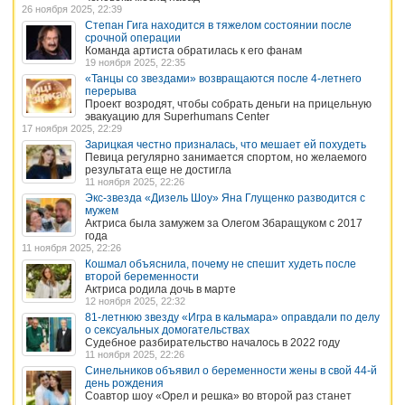
26 ноября 2025, 22:39
Степан Гига находится в тяжелом состоянии после
срочной операции
Команда артиста обратилась к его фанам
19 ноября 2025, 22:35
«Танцы со звездами» возвращаются после 4-летнего
перерыва
Проект возродят, чтобы собрать деньги на прицельную
эвакуацию для Superhumans Center
17 ноября 2025, 22:29
Зарицкая честно призналась, что мешает ей похудеть
Певица регулярно занимается спортом, но желаемого
результата еще не достигла
11 ноября 2025, 22:26
Экс-звезда «Дизель Шоу» Яна Глущенко разводится с
мужем
Актриса была замужем за Олегом Збаращуком с 2017
года
11 ноября 2025, 22:26
Кошмал объяснила, почему не спешит худеть после
второй беременности
Актриса родила дочь в марте
12 ноября 2025, 22:32
81-летнюю звезду «Игра в кальмара» оправдали по делу
о сексуальных домогательствах
Судебное разбирательство началось в 2022 году
11 ноября 2025, 22:26
Синельников объявил о беременности жены в свой 44-й
день рождения
Соавтор шоу «Орел и решка» во второй раз станет