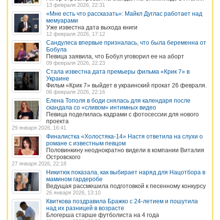
13 февраля 2026, 22:31
«Мне есть что рассказать»: Майкл Дуглас работает над
мемуарами
Уже известна дата выхода книги
12 февраля 2026, 17:12
Сандулеса впервые призналась, что была беременна от
Бобула
Певица заявила, что Бобул уговорил ее на аборт
09 февраля 2026, 22:23
Стала известна дата премьеры фильма «Крик 7» в
Украине
Фильм «Крик 7» выйдет в украинский прокат 26 февраля.
06 февраля 2026, 22:16
Елена Тополя в боди снялась для календаря после
скандала со «сливом» интимных видео
Певица поделилась кадрами с фотосессии для нового
проекта
29 января 2026, 16:41
Финалистка «Холостяка-14» Настя ответила на слухи о
романе с известным певцом
Половинкину неоднократно видели в компании Виталия
Островского
27 января 2026, 22:18
Никитюк показала, как выбирает наряд для Нацотбора в
мамином гардеробе
Ведущая рассмешила подготовкой к песенному конкурсу
26 января 2026, 13:10
Квиткова поздравила Бражко с 24-летием и пошутила
над их разницей в возрасте
Блогерша старше футболиста на 4 года