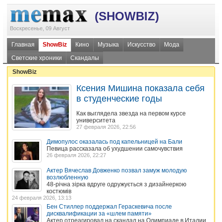
(SHOWBIZ)
Воскресенье, 09 Август
Главная
ShowBiz
Кино
Музыка
Искусство
Мода
Светские хроники
Скандалы
ShowBiz
Ксения Мишина показала себя
в студенческие годы
Как выглядела звезда на первом курсе
университета
27 февраля 2026, 22:56
Димопулос оказалась под капельницей на Бали
Певица рассказала об ухудшении самочувствия
26 февраля 2026, 22:27
Актер Вячеслав Довженко позвал замуж молодую
возлюбленную
48-річна зірка вдруге одружується з дизайнеркою
костюмів
24 февраля 2026, 13:13
Бен Стиллер поддержал Гераскевича после
дисквалификации за «шлем памяти»
Актер отреагировал на скандал на Олимпиаде в Италии