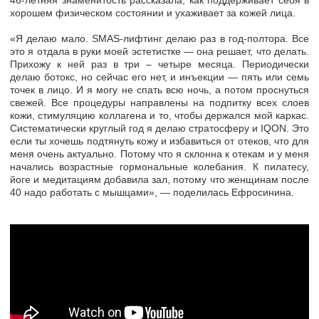
46-летняя знаменитость рассказала, как поддерживает себя в
хорошем физическом состоянии и ухаживает за кожей лица.
«Я делаю мало. SMAS-лифтинг делаю раз в год-полтора. Все
это я отдала в руки моей эстетистке — она решает, что делать.
Прихожу к ней раз в три – четыре месяца. Периодически
делаю ботокс, но сейчас его нет, и инъекции — пять или семь
точек в лицо. И я могу не спать всю ночь, а потом проснуться
свежей. Все процедуры направлены на подпитку всех слоев
кожи, стимуляцию коллагена и то, чтобы держался мой каркас.
Систематически круглый год я делаю стратосферу и IQON. Это
если ты хочешь подтянуть кожу и избавиться от отеков, что для
меня очень актуально. Потому что я склонна к отекам и у меня
начались возрастные гормональные колебания. К пилатесу,
йоге и медитациям добавила зал, потому что женщинам после
40 надо работать с мышцами», — поделилась Ефросинина.