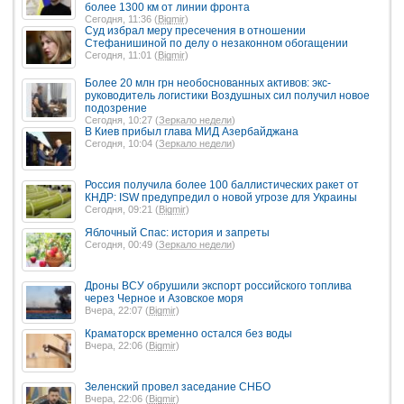
более 1300 км от линии фронта
Сегодня, 11:36 (
Bigmir
)
Суд избрал меру пресечения в отношении
Стефанишиной по делу о незаконном обогащении
Сегодня, 11:01 (
Bigmir
)
Более 20 млн грн необоснованных активов: экс-
руководитель логистики Воздушных сил получил новое
подозрение
Сегодня, 10:27 (
Зеркало недели
)
В Киев прибыл глава МИД Азербайджана
Сегодня, 10:04 (
Зеркало недели
)
Россия получила более 100 баллистических ракет от
КНДР: ISW предупредил о новой угрозе для Украины
Сегодня, 09:21 (
Bigmir
)
Яблочный Спас: история и запреты
Сегодня, 00:49 (
Зеркало недели
)
Дроны ВСУ обрушили экспорт российского топлива
через Черное и Азовское моря
Вчера, 22:07 (
Bigmir
)
Краматорск временно остался без воды
Вчера, 22:06 (
Bigmir
)
Зеленский провел заседание СНБО
Вчера, 22:06 (
Bigmir
)