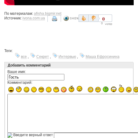
По материалам:
afisha.bigmir.net
0
Источник:
ivona.com.ua
0
Теги:
все
,
Секрет
,
Интервью
,
Маша Ефросинина
Добавить комментарий
Ваше имя:
Комментарий:
Введите верный ответ