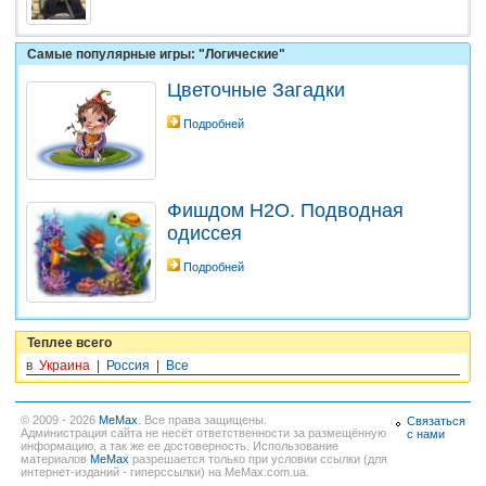
Самые популярные игры: "Логические"
Цветочные Загадки
Подробней
Фишдом H2O. Подводная
одиссея
Подробней
Теплее всего
в
Украина
|
Россия
|
Все
© 2009 - 2026
MeMax
. Все права защищены.
Связаться
Администрация сайта не несёт ответственности за размещённую
с нами
информацию, а так же ее достоверность. Использование
материалов
MeMax
разрешается только при условии ссылки (для
интернет-изданий - гиперссылки) на MeMax.com.ua.