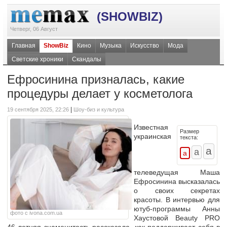
(SHOWBIZ)
Четверг, 06 Август
Главная
ShowBiz
Кино
Музыка
Искусство
Мода
Светские хроники
Скандалы
Ефросинина призналась, какие
процедуры делает у косметолога
|
19 сентября 2025, 22:26
Шоу-биз и культура
Известная
Размер
украинская
текста:
телеведущая Маша
Ефросинина высказалась
о своих секретах
красоты. В интервью для
ютуб-программы Анны
фото с ivona.com.ua
Хаустовой Beauty PRO