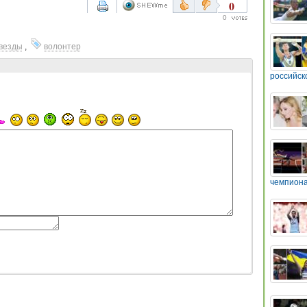
0
0
везды
,
волонтер
российск
чемпиона