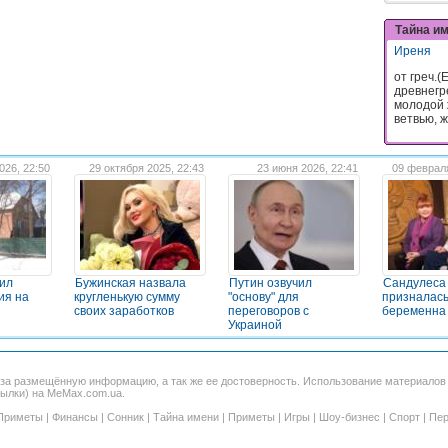
Тайна и
Иреня
от греч.(
древнегр
молодой 
ветвью, ж
026, 22:50
29 октября 2025, 22:43
23 июня 2026, 22:41
09 февраля
ил
Бужинская назвала
Путин озвучил
Сандулеса
ия на
кругленькую сумму
"основу" для
призналась
своих заработков
переговоров с
беременна 
Украиной
 за размещённую информацию, а так же ее достоверность. Использование материало
сылки) на MeMax.com.ua.
Приметы
|
Финансы
|
Сонник
|
Тайна имени
|
Приметы
|
Игры
|
Шоу-бизнес
|
Спорт
|
Пер