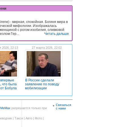
мени
Eirene) - мирная, спокойная. Богиня мира в
еческой мифологии. Изображалась
женщиной с рогом изобилия, оливковой
езлом Гер...
Читать дальше
 2026, 22:13
27 марта 2026, 22:02
 впервые
В России сделали
, что была
заявление по поводу
от Бобула
мобилизации
Связаться
в
MeMax
разрешается только при
с нами
еводчик
|
Такси
|
Авто
|
Фото
|