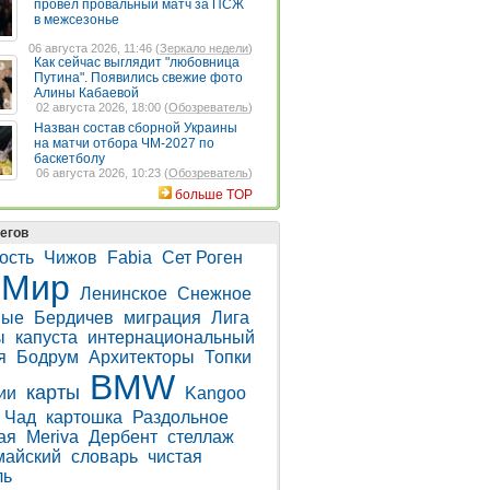
провел провальный матч за ПСЖ
в межсезонье
06 августа 2026, 11:46 (
Зеркало недели
)
Как сейчас выглядит "любовница
Путина". Появились свежие фото
Алины Кабаевой
02 августа 2026, 18:00 (
Обозреватель
)
Назван состав сборной Украины
на матчи отбора ЧМ-2027 по
баскетболу
06 августа 2026, 10:23 (
Обозреватель
)
больше TOP
егов
ость
Чижов
Fabia
Сет Роген
Мир
Ленинское
Снежное
ные
Бердичев
миграция
Лига
ы
капуста
интернациональный
я
Бодрум
Архитекторы
Топки
BMW
карты
ии
Kangoo
Чад
картошка
Раздольное
ая
Meriva
Дербент
стеллаж
майский
словарь
чистая
ль