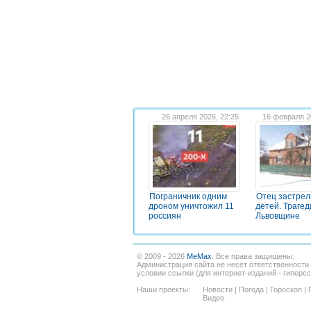
26 апреля 2026, 22:25
16 февраля 2
Пограничник одним
Отец застрел
дроном уничтожил 11
детей. Трагед
россиян
Львовщине
© 2009 - 2026
MeMax
. Все права защищены.
Администрация сайта не несёт ответственности
условии ссылки (для интернет-изданий - гиперс
Наши проекты:
Новости
|
Погода
|
Гороскоп
|
Видео