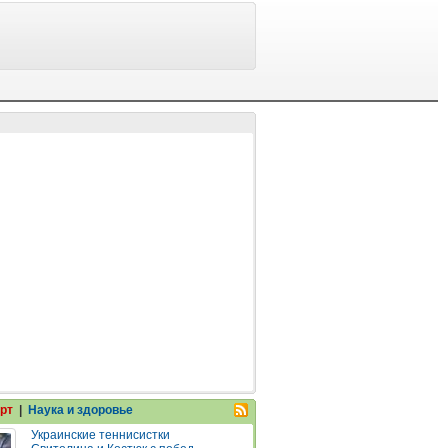
рт
|
Наука и здоровье
Украинские теннисистки