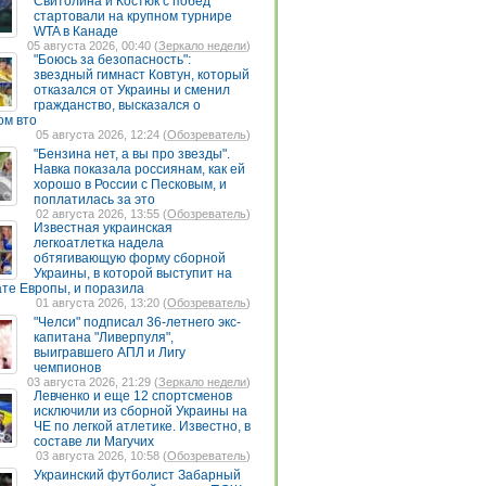
Свитолина и Костюк с побед
стартовали на крупном турнире
WTA в Канаде
05 августа 2026, 00:40 (
Зеркало недели
)
"Боюсь за безопасность":
звездный гимнаст Ковтун, который
отказался от Украины и сменил
гражданство, высказался о
ом вто
05 августа 2026, 12:24 (
Обозреватель
)
"Бензина нет, а вы про звезды".
Навка показала россиянам, как ей
хорошо в России с Песковым, и
поплатилась за это
02 августа 2026, 13:55 (
Обозреватель
)
Известная украинская
легкоатлетка надела
обтягивающую форму сборной
Украины, в которой выступит на
те Европы, и поразила
01 августа 2026, 13:20 (
Обозреватель
)
"Челси" подписал 36-летнего экс-
капитана "Ливерпуля",
выигравшего АПЛ и Лигу
чемпионов
03 августа 2026, 21:29 (
Зеркало недели
)
Левченко и еще 12 спортсменов
исключили из сборной Украины на
ЧЕ по легкой атлетике. Известно, в
составе ли Магучих
03 августа 2026, 10:58 (
Обозреватель
)
Украинский футболист Забарный