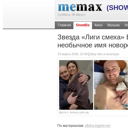
(SHOW
Суббота, 08 Август
Главная
ShowBiz
Кино
Музыка
И
Звезда «Лиги смеха»
необычное имя новор
|
13 марта 2026, 22:40
Шоу-биз и культура
фото с ivona.com.ua
По материалам:
afisha.bigmir.net