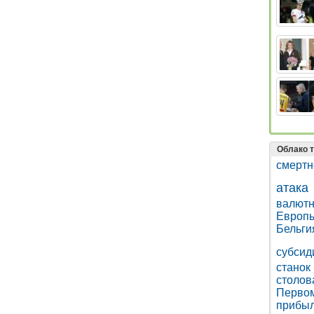
Облако т
смертн
атака
валют
Европ
Бельги
субсид
станок
столов
Перво
прибы