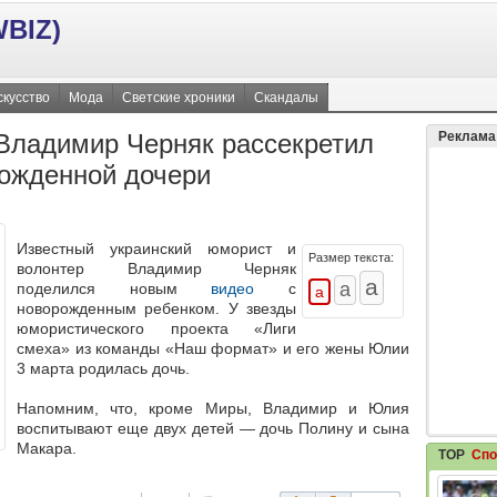
BIZ)
скусство
Мода
Светские хроники
Скандалы
 Владимир Черняк рассекретил
Реклама
ожденной дочери
Известный украинский юморист и
Размер текста:
волонтер Владимир Черняк
поделился новым
видео
с
новорожденным ребенком. У звезды
юмористического проекта «Лиги
смеха» из команды «Наш формат» и его жены Юлии
3 марта родилась дочь.
Напомним, что, кроме Миры, Владимир и Юлия
воспитывают еще двух детей — дочь Полину и сына
Макара.
TOP
Спо