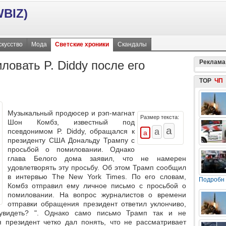
BIZ)
скусство
Мода
Светские хроники
Скандалы
ловать P. Diddy после его
Реклама
TOP
ЧП
Музыкальный продюсер и рэп-магнат
Размер текста:
Шон Комбз, известный под
псевдонимом P. Diddy, обращался к
президенту США Дональду Трампу с
просьбой о помиловании. Однако
глава Белого дома заявил, что не намерен
удовлетворять эту просьбу. Об этом Трамп сообщил
в интервью The New York Times. По его словам,
Подробн
Комбз отправил ему личное письмо с просьбой о
помиловании. На вопрос журналистов о времени
отправки обращения президент ответил уклончиво,
увидеть? ". Однако само письмо Трамп так и не
 президент четко дал понять, что не рассматривает