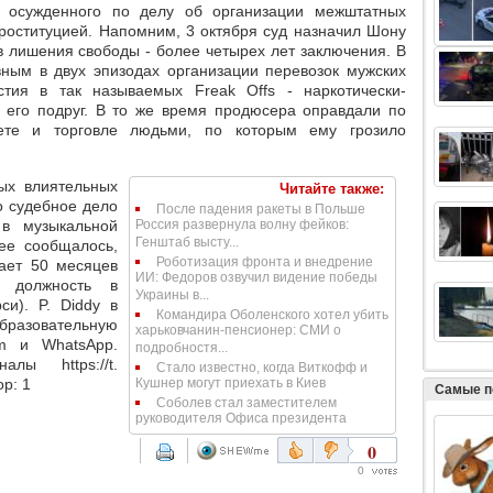
, осужденного по делу об организации межштатных
роституцией. Напомним, 3 октября суд назначил Шону
в лишения свободы - более четырех лет заключения. В
ным в двух эпизодах организации перевозок мужских
тия в так называемых Freak Offs - наркотически-
м его подруг. В то же время продюсера оправдали по
ете и торговле людьми, по которым ему грозило
ых влиятельных
Читайте также:
о судебное дело
После падения ракеты в Польше
в музыкальной
Россия развернула волну фейков:
Генштаб высту...
ее сообщалось,
Роботизация фронта и внедрение
вает 50 месяцев
ИИ: Федоров озвучил видение победы
ю должность в
Украины в...
и). P. Diddy в
Командира Оболенского хотел убить
разовательную
харьковчанин-пенсионер: СМИ о
m и WhatsApp.
подробностя...
лы https://t.
Стало известно, когда Виткофф и
р: 1
Кушнер могут приехать в Киев
Самые п
Соболев стал заместителем
руководителя Офиса президента
0
0