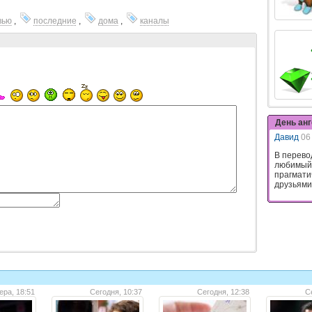
вью
,
последние
,
дома
,
каналы
День ан
Давид
06
В перево
любимый.
прагмати
друзьями,
ера, 18:51
Сегодня, 10:37
Сегодня, 12:38
С