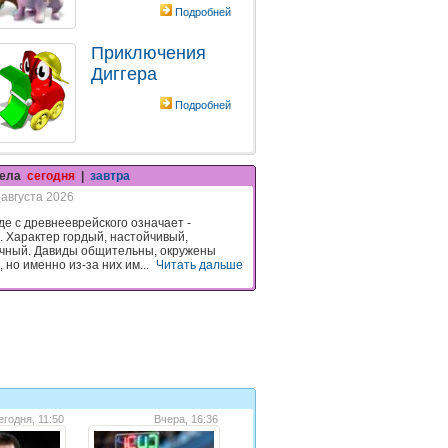
Подробней
Приключения
Диггера
Подробней
гела
сегодня
|
завтра
 августа 2026
де с древнееврейского означает -
 Характер гордый, настойчивый,
чный. Давиды общительны, окружены
 но именно из-за них им...
Читать дальше
егодня, 11:50
Вчера, 16:36