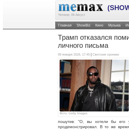
(SHOW
Четверг, 06 Август
Главная
ShowBiz
Кино
Музыка
И
Трамп отказался поми
личного письма
|
09 января 2026, 17:45
Светские хроники
Фото: Getty Images
пошутив: "О, вы хотели бы его 
продемонстрировал. В то же время