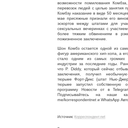
возможности помилования Комбза
перевозок людей с целью занятия п
Комбзу наказание в виде 50 месяце
мае присяжные признали его винов
эскортов между штатами для учас
сексуальных вечеринках с участие
более тяжким обвинениям в рэк
пожизненное заключение.
Шон Комбз остается одной из сам
фигур американского хип-хопа, а ег
стало одним из самых громких 
индустрии за последние годы. Ран
что P. Diddy, который сейчас отбы
заключения, получил необычну
тюрьме Форт-Дикс (штат Нью-Джерс
тюрьме запустил собственную об
программу Новости от в Telegra
Подписывайтесь на наши кана
me/korrespondentnet и WhatsApp Авто
Источник:
Корреспондент.net