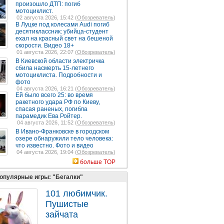
произошло ДТП: погиб
мотоциклист.
02 августа 2026, 15:42 (
Обозреватель
)
В Луцке под колесами Audi погиб
десятиклассник: убийца-студент
ехал на красный свет на бешеной
скорости. Видео 18+
01 августа 2026, 22:07 (
Обозреватель
)
В Киевской области электричка
сбила насмерть 15-летнего
мотоциклиста. Подробности и
фото
04 августа 2026, 16:21 (
Обозреватель
)
Ей было всего 25: во время
ракетного удара РФ по Киеву,
спасая раненых, погибла
парамедик Ева Ройтер.
04 августа 2026, 11:52 (
Обозреватель
)
В Ивано-Франковске в городском
озере обнаружили тело человека:
что известно. Фото и видео
04 августа 2026, 19:04 (
Обозреватель
)
больше TOP
опулярные игры: "Бегалки"
101 любимчик.
Пушистые
зайчата