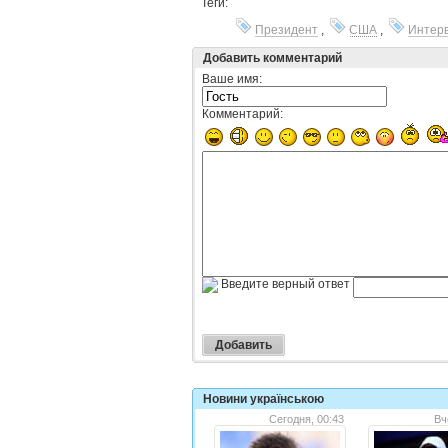
Теги:
Президент
,
США
,
Интер
Добавить комментарий
Ваше имя:
Комментарий:
Введите верный ответ
Новини українською
Сегодня, 00:43
Вч