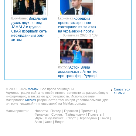
Шоу-бізнес
Вокальная
Економіка
Корецкий
дуэль двух легенд:
провел экстренное
JAMALA и группа
совещание из-за атак
СКАЙ взорвали сеть
на украинские порты
неожиданным рок-
05 августа 2026, 17:39
хитом
Футбол
Астон Вілла
домовилася з Атлетіко
про трансфер Руджері
© 2009 - 2026
MeMax
. Все права защищены.
Связаться
Администрация сайта не несёт ответственности за размещённую
с нами
информацию, а так же ее достоверность. Использование
материалов
MeMax
разрешается только при условии ссылки (для
интернет-изданий - гиперссылки) на MeMax.com.ua.
Наши проекты:
Новости
|
Погода
|
Гороскоп
|
Приметы
|
Финансы
|
Сонник
|
Тайна имени
|
Приметы
|
Игры
|
Шоу-бизнес
|
Спорт
|
Переводчик
|
Такси
|
Авто
|
Фото
|
Видео