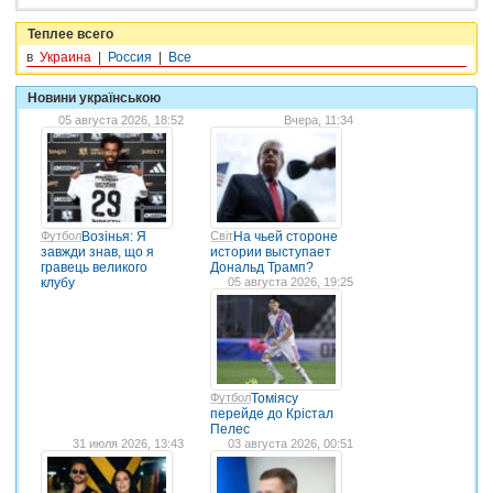
Теплее всего
в
Украина
|
Россия
|
Все
Новини українською
05 августа 2026, 18:52
Вчера, 11:34
Футбол
Возінья: Я
Світ
На чьей стороне
завжди знав, що я
истории выступает
гравець великого
Дональд Трамп?
клубу
05 августа 2026, 19:25
Футбол
Томіясу
перейде до Крістал
Пелес
31 июля 2026, 13:43
03 августа 2026, 00:51