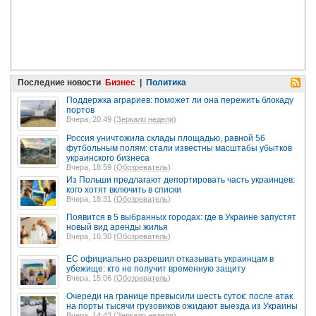
Последние новости
Бизнес
|
Политика
Поддержка аграриев: поможет ли она пережить блокаду
портов
Вчера, 20:49 (
Зеркало недели
)
Россия уничтожила склады площадью, равной 56
футбольным полям: стали известны масштабы убытков
украинского бизнеса
Вчера, 18:59 (
Обозреватель
)
Из Польши предлагают депортировать часть украинцев:
кого хотят включить в списки
Вчера, 18:31 (
Обозреватель
)
Появится в 5 выбранных городах: где в Украине запустят
новый вид аренды жилья
Вчера, 16:30 (
Обозреватель
)
ЕС официально разрешил отказывать украинцам в
убежище: кто не получит временную защиту
Вчера, 15:06 (
Обозреватель
)
Очереди на границе превысили шесть суток: после атак
на порты тысячи грузовиков ожидают выезда из Украины
Вчера, 14:43 (
Зеркало недели
)