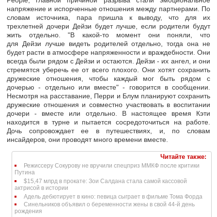
People, главной причиной разрыва стали эмоциональное
напряжение и испорченные отношения между партнерами. По
словам источника, пара пришла к выводу, что для их
трехлетней дочери Дейзи будет лучше, если родители будут
жить отдельно. "В какой-то момент они поняли, что
для Дейзи лучше видеть родителей отдельно, тогда она не
будет расти в атмосфере напряженности и враждебности. Они
всегда были рядом с Дейзи и остаются. Дейзи - их ангел, и они
стремятся уберечь ее от всего плохого. Они хотят сохранить
дружеские отношения, чтобы каждый мог быть рядом с
дочерью - отдельно или вместе" - говорится в сообщении.
Несмотря на расставание, Перри и Блум планируют сохранить
дружеские отношения и совместно участвовать в воспитании
дочери - вместе или отдельно. В настоящее время Кэти
находится в турне и пытается сосредоточиться на работе.
Дочь сопровождает ее в путешествиях, и, по словам
инсайдеров, они проводят много времени вместе.
Читайте также:
Режиссеру Сокурову не вручили спецприз ММКФ после критики
Путина
$15,47 млрд в прокате: Зои Салдана стала самой кассовой
актрисой в истории
Адель дебютирует в кино: певица сыграет в фильме Тома Форда
Синельников объявил о беременности жены в свой 44-й день
рождения