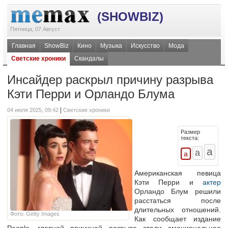
(SHOWBIZ)
Пятница, 07 Август
Главная
ShowBiz
Кино
Музыка
Искусство
Мода
Светские хроники
Скандалы
Инсайдер раскрыл причину разрыва
Кэти Перри и Орландо Блума
|
04 июля 2025, 09:42
Светские хроники
Размер
текста:
Американская певица
Кэти Перри и
актер
Орландо Блум решили
расстаться после
длительных отношений.
Фото: Getty Images
Как сообщает издание