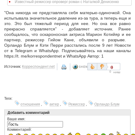
Известный режиссер опроверг роман с Наталкой Денисенко
"Она никогда не представляла себя матерью-одиночкой. Она
испытывала значительное давление из-за тура, а теперь еще и
это. Это был тяжелый период для нее. Но она все равно
прекрасно справляется" - добавляет источник. Ранее
сообщалось, что оскароносная актриса Марион Котийяр и ее
партнер, режиссер Гийом Кане, объявили о разрыве.
Орландо Блум и Кэти Перри расстались после 9 лет Новости
от в Telegram и WhatsApp. Подписывайтесь на наши каналы
https://t. me/korrespondentnet и WhatsApp Автор: 1
0
Источник:
Корреспондент.net
0
Теги:
отношения
,
актер
,
Режиссер
,
Орландо Блум
Добавить комментарий
Ваше имя:
Комментарий: