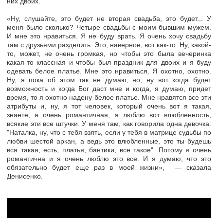
них двоих.
«Ну, слушайте, это будет не вторая свадьба, это будет... У
меня было сколько? Четыре свадьбы с моим бывшим мужем.
И мне это нравиться. Я не буду врать. Я очень хочу свадьбу
там с друзьями разделить. Это, наверное, вот как-то. Ну, какой-
то, может, не очень громкая, но чтобы это была вечеринка
какая-то классная и чтобы был праздник для двоих и я буду
одевать белое платье. Мне это нравиться. Я охотно, охотно.
Ну, я пока об этом так не думаю, но, ну вот когда будет
возможность и когда Бог даст мне и когда, я думаю, придет
время, то я охотно надену белое платье. Мне нравятся все эти
атрибуты и, ну, я тот человек, который очень вот я такая,
знаете, я очень романтичная, я люблю вот влюбленность,
всякие эти все штучки. У меня там, как говорила одна девочка:
"Наталка, ну, что с тебя взять, если у тебя в матрице судьбы по
любви шестой аркан, а ведь это влюбленные, это ты будешь
вся такая, есть, платья, бантики, все такое". Потому я очень
романтична и я очень люблю это все. И я думаю, что это
обязательно будет еще раз в моей жизни», — сказала
Денисенко.