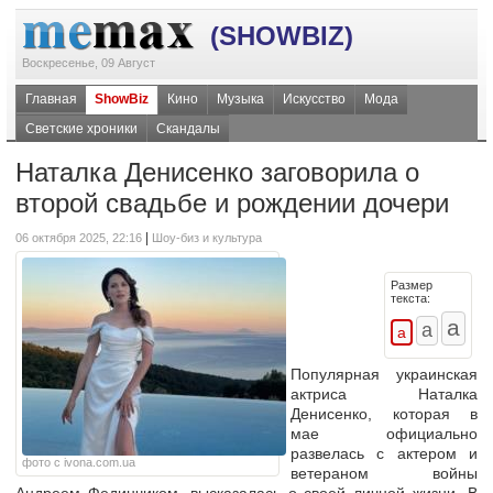
(SHOWBIZ)
Воскресенье, 09 Август
Главная
ShowBiz
Кино
Музыка
Искусство
Мода
Светские хроники
Скандалы
Наталка Денисенко заговорила о
второй свадьбе и рождении дочери
|
06 октября 2025, 22:16
Шоу-биз и культура
Размер
текста:
Популярная украинская
актриса Наталка
Денисенко, которая в
мае официально
развелась с актером и
фото с ivona.com.ua
ветераном войны