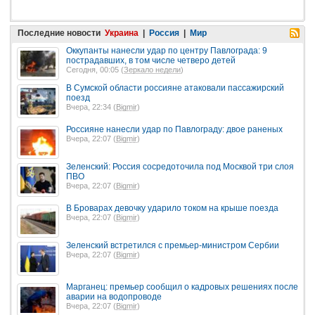
Последние новости
Украина
|
Россия
|
Мир
Оккупанты нанесли удар по центру Павлограда: 9
пострадавших, в том числе четверо детей
Сегодня, 00:05 (
Зеркало недели
)
В Сумской области россияне атаковали пассажирский
поезд
Вчера, 22:34 (
Bigmir
)
Россияне нанесли удар по Павлограду: двое раненых
Вчера, 22:07 (
Bigmir
)
Зеленский: Россия сосредоточила под Москвой три слоя
ПВО
Вчера, 22:07 (
Bigmir
)
В Броварах девочку ударило током на крыше поезда
Вчера, 22:07 (
Bigmir
)
Зеленский встретился с премьер-министром Сербии
Вчера, 22:07 (
Bigmir
)
Марганец: премьер сообщил о кадровых решениях после
аварии на водопроводе
Вчера, 22:07 (
Bigmir
)