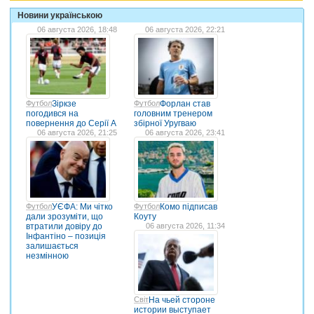
Новини українською
06 августа 2026, 18:48
06 августа 2026, 22:21
Футбол
Зіркзе
Футбол
Форлан став
погодився на
головним тренером
повернення до Серії А
збірної Уругваю
06 августа 2026, 21:25
06 августа 2026, 23:41
Футбол
УЄФА: Ми чітко
Футбол
Комо підписав
дали зрозуміти, що
Коуту
втратили довіру до
06 августа 2026, 11:34
Інфантіно – позиція
залишається
незмінною
Світ
На чьей стороне
истории выступает