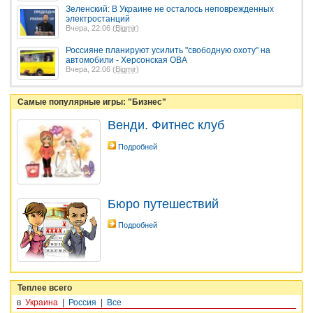
Зеленский: В Украине не осталось неповрежденных
электростанций
Вчера, 22:06 (
Bigmir
)
Россияне планируют усилить "свободную охоту" на
автомобили - Херсонская ОВА
Вчера, 22:06 (
Bigmir
)
Самые популярные игры: "Бизнес"
Венди. Фитнес клуб
Подробней
Бюро путешествий
Подробней
Теплее всего
в
Украина
|
Россия
|
Все