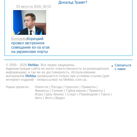
Дональд Трамп?
03 августа 2026, 00:51
Економіка
Корецкий
провел экстренное
совещание из-за атак
на украинские порты
© 2009 - 2026
MeMax
. Все права защищены.
Связаться
Администрация сайта не несёт ответственности за размещённую
с нами
информацию, а так же ее достоверность. Использование
материалов
MeMax
разрешается только при условии ссылки (для
интернет-изданий - гиперссылки) на MeMax.com.ua.
Наши проекты:
Новости
|
Погода
|
Гороскоп
|
Приметы
|
Финансы
|
Сонник
|
Тайна имени
|
Приметы
|
Игры
|
Шоу-бизнес
|
Спорт
|
Переводчик
|
Такси
|
Авто
|
Фото
|
Видео