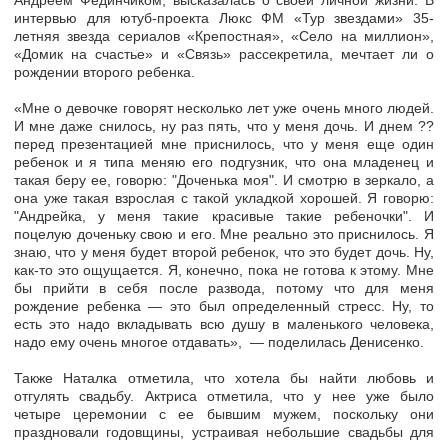
Андреем Фединчиком, высказалась о своей личной жизни. В
интервью для ютуб-проекта Люкс ФМ «Тур звездами» 35-
летняя звезда сериалов «Крепостная», «Село на миллион»,
«Домик на счастье» и «Связь» рассекретила, мечтает ли о
рождении второго ребенка.
«Мне о девочке говорят несколько лет уже очень много людей.
И мне даже снилось, ну раз пять, что у меня дочь. И днем ??
перед презентацией мне приснилось, что у меня еще один
ребенок и я типа меняю его подгузник, что она младенец и
такая беру ее, говорю: "Доченька моя". И смотрю в зеркало, а
она уже такая взрослая с такой укладкой хорошей. Я говорю:
"Андрейка, у меня такие красивые такие ребеночки". И
поцелую доченьку свою и его. Мне реально это приснилось. Я
знаю, что у меня будет второй ребенок, что это будет дочь. Ну,
как-то это ощущается. Я, конечно, пока не готова к этому. Мне
бы прийти в себя после развода, потому что для меня
рождение ребенка — это был определенный стресс. Ну, то
есть это надо вкладывать всю душу в маленького человека,
надо ему очень многое отдавать», — поделилась Денисенко.
Также Наталка отметила, что хотела бы найти любовь и
отгулять свадьбу. Актриса отметила, что у нее уже было
четыре церемонии с ее бывшим мужем, поскольку они
праздновали годовщины, устраивая небольшие свадьбы для