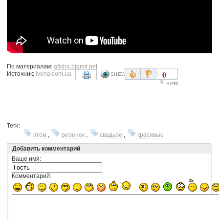
По материалам:
afisha.bigmir.net
0
Источник:
ivona.com.ua
0
Теги:
этом
,
ребенок
,
свадьбе
,
красивые
Добавить комментарий
Ваше имя:
Комментарий: