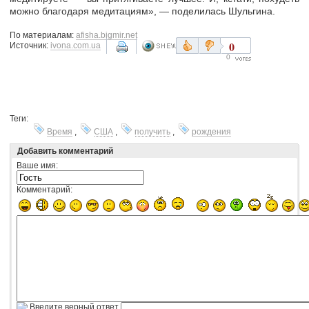
можно благодаря медитациям», — поделилась Шульгина.
По материалам:
afisha.bigmir.net
0
Источник:
ivona.com.ua
0
Теги:
Время
,
США
,
получить
,
рождения
Добавить комментарий
Ваше имя:
Комментарий:
Введите верный ответ