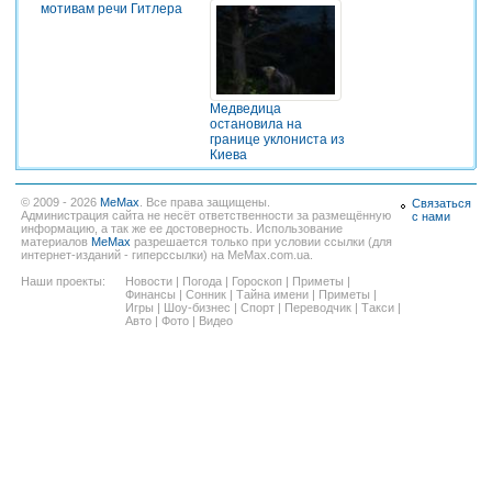
мотивам речи Гитлера
Медведица
остановила на
границе уклониста из
Киева
© 2009 - 2026
MeMax
. Все права защищены.
Связаться
Администрация сайта не несёт ответственности за размещённую
с нами
информацию, а так же ее достоверность. Использование
материалов
MeMax
разрешается только при условии ссылки (для
интернет-изданий - гиперссылки) на MeMax.com.ua.
Наши проекты:
Новости
|
Погода
|
Гороскоп
|
Приметы
|
Финансы
|
Сонник
|
Тайна имени
|
Приметы
|
Игры
|
Шоу-бизнес
|
Спорт
|
Переводчик
|
Такси
|
Авто
|
Фото
|
Видео