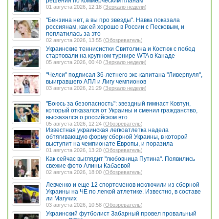
решения по коммерческим планам
01 августа 2026, 12:18 (
Зеркало недели
)
"Бензина нет, а вы про звезды". Навка показала
россиянам, как ей хорошо в России с Песковым, и
поплатилась за это
02 августа 2026, 13:55 (
Обозреватель
)
Украинские теннисистки Свитолина и Костюк с побед
стартовали на крупном турнире WTA в Канаде
05 августа 2026, 00:40 (
Зеркало недели
)
"Челси" подписал 36-летнего экс-капитана "Ливерпуля",
выигравшего АПЛ и Лигу чемпионов
03 августа 2026, 21:29 (
Зеркало недели
)
"Боюсь за безопасность": звездный гимнаст Ковтун,
который отказался от Украины и сменил гражданство,
высказался о российском вто
05 августа 2026, 12:24 (
Обозреватель
)
Известная украинская легкоатлетка надела
обтягивающую форму сборной Украины, в которой
выступит на чемпионате Европы, и поразила
01 августа 2026, 13:20 (
Обозреватель
)
Как сейчас выглядит "любовница Путина". Появились
свежие фото Алины Кабаевой
02 августа 2026, 18:00 (
Обозреватель
)
Левченко и еще 12 спортсменов исключили из сборной
Украины на ЧЕ по легкой атлетике. Известно, в составе
ли Магучих
03 августа 2026, 10:58 (
Обозреватель
)
Украинский футболист Забарный провел провальный