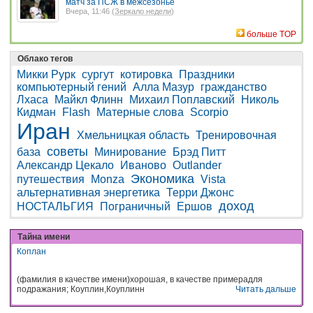
матч за ПСЖ в межсезонье
Вчера, 11:46 (
Зеркало недели
)
больше TOP
Облако тегов
Микки Рурк
сургут
котировка
Праздники
компьютерный гений
Алла Мазур
гражданство
Лхаса
Майкл Флинн
Михаил Поплавский
Николь
Кидман
Flash
Матерные слова
Scorpio
Иран
Хмельницкая область
Тренировочная
советы
база
Минирование
Брэд Питт
Александр Цекало
Иваново
Outlander
Экономика
путешествия
Monza
Vista
альтернативная энергетика
Терри Джонс
доход
НОСТАЛЬГИЯ
Пограничный
Ершов
Тайна имени
Коплан
(фамилия в качестве имени)хорошая, в качестве примерадля
подражания; Коуплин,Коуплинн
Читать дальше