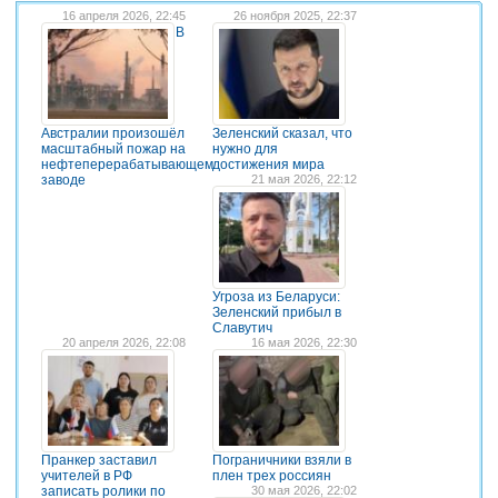
16 апреля 2026, 22:45
26 ноября 2025, 22:37
В
Австралии произошёл
Зеленский сказал, что
масштабный пожар на
нужно для
нефтеперерабатывающем
достижения мира
заводе
21 мая 2026, 22:12
Угроза из Беларуси:
Зеленский прибыл в
Славутич
20 апреля 2026, 22:08
16 мая 2026, 22:30
Пранкер заставил
Пограничники взяли в
учителей в РФ
плен трех россиян
записать ролики по
30 мая 2026, 22:02