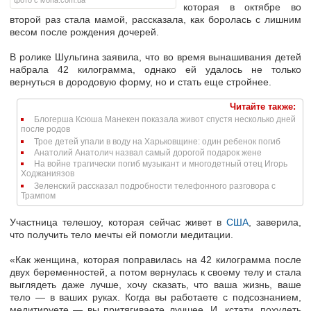
фото с ivona.com.ua
которая в октябре во
второй раз стала мамой, рассказала, как боролась с лишним
весом после рождения дочерей.
В ролике Шульгина заявила, что во время вынашивания детей
набрала 42 килограмма, однако ей удалось не только
вернуться в дородовую форму, но и стать еще стройнее.
Читайте также:
Блогерша Ксюша Манекен показала живот спустя несколько дней
после родов
Трое детей упали в воду на Харьковщине: один ребенок погиб
Анатолий Анатолич назвал самый дорогой подарок жене
На войне трагически погиб музыкант и многодетный отец Игорь
Ходжаниязов
Зеленский рассказал подробности телефонного разговора с
Трампом
Участница телешоу, которая сейчас живет в
США
, заверила,
что получить тело мечты ей помогли медитации.
«Как женщина, которая поправилась на 42 килограмма после
двух беременностей, а потом вернулась к своему телу и стала
выглядеть даже лучше, хочу сказать, что ваша жизнь, ваше
тело — в ваших руках. Когда вы работаете с подсознанием,
медитируете — вы притягиваете лучшее. И, кстати, похудеть