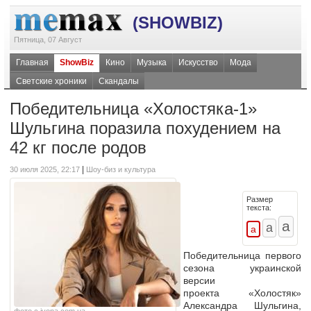
(SHOWBIZ)
Пятница, 07 Август
Главная
ShowBiz
Кино
Музыка
Искусство
Мода
Светские хроники
Скандалы
Победительница «Холостяка-1»
Шульгина поразила похудением на
42 кг после родов
|
30 июля 2025, 22:17
Шоу-биз и культура
Размер
текста:
Победительница первого
сезона украинской
версии
проекта «Холостяк»
Александра Шульгина,