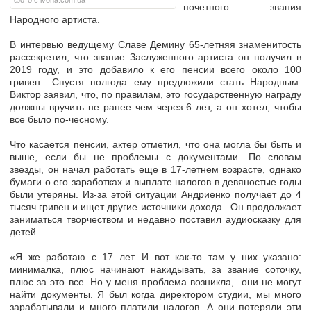
фото с ivona.com.ua
почетного звания
Народного артиста.
В интервью ведущему Славе Демину 65-летняя знаменитость
рассекретил, что звание Заслуженного артиста он получил в
2019 году, и это добавило к его пенсии всего около 100
гривен.. Спустя полгода ему предложили стать Народным.
Виктор заявил, что, по правилам, это государственную награду
должны вручить не ранее чем через 6 лет, а он хотел, чтобы
все было по-чесному.
Что касается пенсии, актер отметил, что она могла бы быть и
выше, если бы не проблемы с документами. По словам
звезды, он начал работать еще в 17-летнем возрасте, однако
бумаги о его заработках и выплате налогов в девяностые годы
были утеряны. Из-за этой ситуации Андриенко получает до 4
тысяч гривен и ищет другие источники дохода. Он продолжает
заниматься творчеством и недавно поставил аудиосказку для
детей.
«Я же работаю с 17 лет. И вот как-то там у них указано:
минималка, плюс начинают накидывать, за звание соточку,
плюс за это все. Но у меня проблема возникла, они не могут
найти документы. Я был когда директором студии, мы много
зарабатывали и много платили налогов. А они потеряли эти