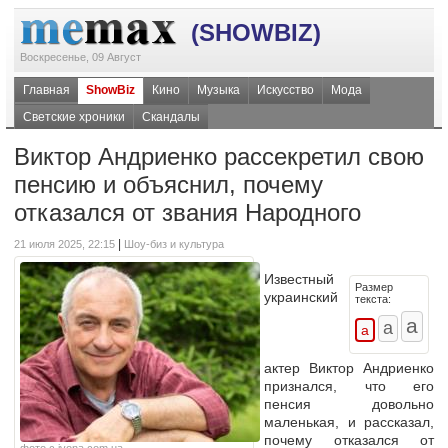
(SHOWBIZ)
Воскресенье, 09 Август
Главная
ShowBiz
Кино
Музыка
Искусство
Мода
Светские хроники
Скандалы
Виктор Андриенко рассекретил свою
пенсию и объяснил, почему
отказался от звания Народного
|
21 июля 2025, 22:15
Шоу-биз и культура
Известный
Размер
украинский
текста:
актер Виктор Андриенко
признался, что его
пенсия довольно
маленькая, и рассказал,
почему отказался от