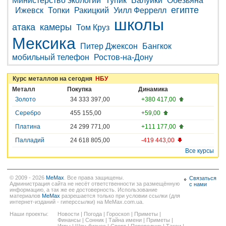
Министерство экологии
Тупик
Валуйки
Обезьяна
египте
Ижевск
Топки
Ракицкий
Уилл Феррелл
школы
атака
камеры
Том Круз
Мексика
Питер Джексон
Бангкок
мобильный телефон
Ростов-на-Дону
Курс металлов на сегодня
НБУ
Металл
Покупка
Динамика
Золото
34 333 397,00
+380 417,00
Серебро
455 155,00
+59,00
Платина
24 299 771,00
+111 177,00
Палладий
24 618 805,00
-419 443,00
Все курсы
© 2009 - 2026
MeMax
. Все права защищены.
Связаться
Администрация сайта не несёт ответственности за размещённую
с нами
информацию, а так же ее достоверность. Использование
материалов
MeMax
разрешается только при условии ссылки (для
интернет-изданий - гиперссылки) на MeMax.com.ua.
Наши проекты:
Новости
|
Погода
|
Гороскоп
|
Приметы
|
Финансы
|
Сонник
|
Тайна имени
|
Приметы
|
Игры
|
Шоу-бизнес
|
Спорт
|
Переводчик
|
Такси
|