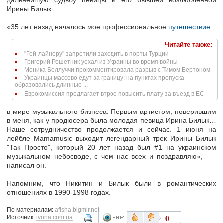
дальнейшую судьбу певицы и его бывшей возлюбленной
Ирины Билык.
«35 лет назад началось мое профессиональное
путешествие
Читайте также:
"Гей-лайнеру" запретили заходить в порты Турции
Григорий Решетник уехал из Украины во время войны
Моника Беллуччи прокомментировала разрыв с Тимом Бертоном
Украинцы массово едут за границу: на пунктах пропуска
образовались длинные ...
Еврокомиссия предлагает втрое повысить плату за въезд в ЕС
в мире музыкального бизнеса. Первым артистом, поверившим
в меня, как у продюсера была молодая певица Ирина Билык…
Наше сотрудничество продолжается и сейчас. 1 июня на
лейбле Mamamusic выходит легендарный трек Ирины Билык
"Так Просто", который 20 лет назад был #1 на украинском
музыкальном небосводе, с чем нас всех и поздравляю», —
написал он.
Напомним, что Никитин и Билык были в романтических
отношениях в 1990-1998 годах.
По материалам:
afisha.bigmir.net
0
Источник:
ivona.com.ua