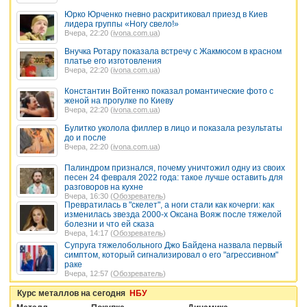
Юрко Юрченко гневно раскритиковал приезд в Киев
лидера группы «Ногу свело!»
Вчера, 22:20 (
ivona.com.ua
)
Внучка Ротару показала встречу с Жакмюсом в красном
платье его изготовления
Вчера, 22:20 (
ivona.com.ua
)
Константин Войтенко показал романтические фото с
женой на прогулке по Киеву
Вчера, 22:20 (
ivona.com.ua
)
Булитко уколола филлер в лицо и показала результаты
до и после
Вчера, 22:20 (
ivona.com.ua
)
Палиндром признался, почему уничтожил одну из своих
песен 24 февраля 2022 года: такое лучше оставить для
разговоров на кухне
Вчера, 16:30 (
Обозреватель
)
Превратилась в "скелет", а ноги стали как кочерги: как
изменилась звезда 2000-х Оксана Вояж после тяжелой
болезни и что ей сказа
Вчера, 14:17 (
Обозреватель
)
Супруга тяжелобольного Джо Байдена назвала первый
симптом, который сигнализировал о его "агрессивном"
раке
Вчера, 12:57 (
Обозреватель
)
Курс металлов на сегодня
НБУ