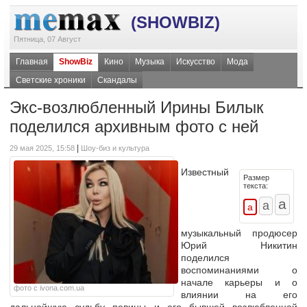
(SHOWBIZ)
Пятница, 07 Август
Главная
ShowBiz
Кино
Музыка
Искусство
Мода
Светские хроники
Скандалы
Экс-возлюбленный Ирины Билык
поделился архивным фото с ней
|
29 мая 2025, 15:58
Шоу-биз и культура
Известный
Размер
текста:
музыкальный продюсер
Юрий Никитин
поделился
воспоминаниями о
начале карьеры и о
фото с ivona.com.ua
влиянии на его