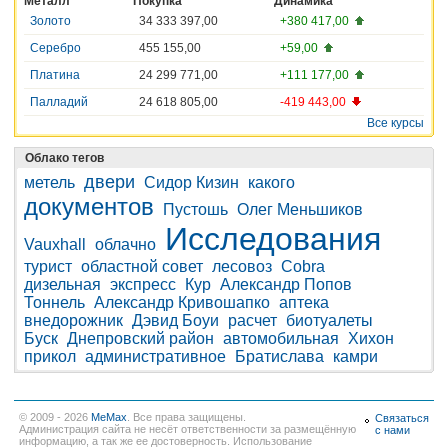
Металл
Покупка
Динамика
Золото
34 333 397,00
+380 417,00
Серебро
455 155,00
+59,00
Платина
24 299 771,00
+111 177,00
Палладий
24 618 805,00
-419 443,00
Все курсы
Облако тегов
двери
метель
Сидор Кизин
какого
документов
Пустошь
Олег Меньшиков
Исследования
Vauxhall
облачно
турист
областной совет
лесовоз
Cobra
дизельная
экспресс
Кур
Александр Попов
Тоннель
Александр Кривошапко
аптека
внедорожник
Дэвид Боуи
расчет
биотуалеты
Буск
Днепровский район
автомобильная
Хихон
прикол
административное
Братислава
камри
© 2009 - 2026
MeMax
. Все права защищены.
Связаться
Администрация сайта не несёт ответственности за размещённую
с нами
информацию, а так же ее достоверность. Использование