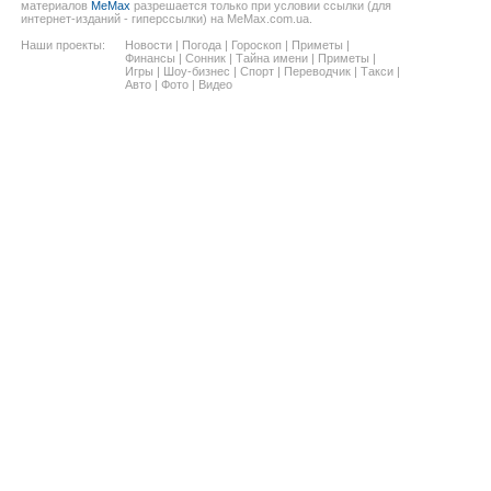
материалов
MeMax
разрешается только при условии ссылки (для
интернет-изданий - гиперссылки) на MeMax.com.ua.
Наши проекты:
Новости
|
Погода
|
Гороскоп
|
Приметы
|
Финансы
|
Сонник
|
Тайна имени
|
Приметы
|
Игры
|
Шоу-бизнес
|
Спорт
|
Переводчик
|
Такси
|
Авто
|
Фото
|
Видео