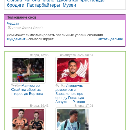
бродяги
Гастарбайтеры
Музеи
Толкование снов
Чердак
(Сонник Дениз Линн)
Дом может символизировать различные уровни сознания.
Фундамент
- символизирует ...
Читать дальше
Вчера, 18:45
08 августа 2026, 00:34
Футбол
Манчестер
Футбол
Ліверпуль
Юнайтед зберігає
домовився з
інтерес до Вортона
Барселоною про
оренду Рональда
Араухо — Романо
Вчера, 19:41
Вчера, 17:01