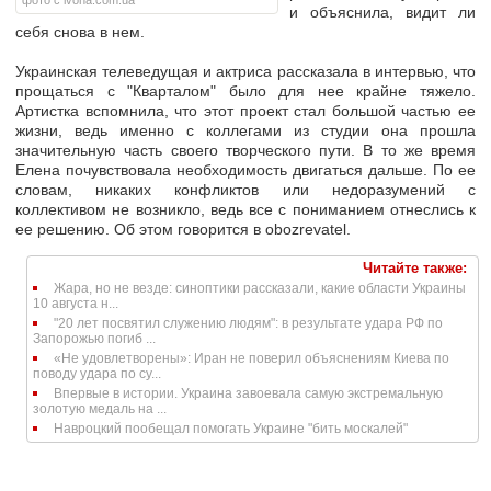
фото с ivona.com.ua
и объяснила, видит ли
себя снова в нем.
Украинская телеведущая и актриса рассказала в интервью, что
прощаться с "Кварталом" было для нее крайне тяжело.
Артистка вспомнила, что этот проект стал большой частью ее
жизни, ведь именно с коллегами из студии она прошла
значительную часть своего творческого пути. В то же время
Елена почувствовала необходимость двигаться дальше. По ее
словам, никаких конфликтов или недоразумений с
коллективом не возникло, ведь все с пониманием отнеслись к
ее решению. Об этом говорится в obozrevatel.
Читайте также:
Жара, но не везде: синоптики рассказали, какие области Украины
10 августа н...
"20 лет посвятил служению людям": в результате удара РФ по
Запорожью погиб ...
«Не удовлетворены»: Иран не поверил объяснениям Киева по
поводу удара по су...
Впервые в истории. Украина завоевала самую экстремальную
золотую медаль на ...
Навроцкий пообещал помогать Украине "бить москалей"