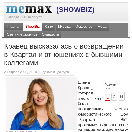
(SHOWBIZ)
Понедельник, 10 Август
Главная
ShowBiz
Кино
Музыка
Искусство
Мода
Светские хроники
Скандалы
Кравец высказалась о возвращении
в Квартал и отношениях с бывшими
коллегами
|
23 апреля 2025, 21:19
Шоу-биз и культура
Елена
Размер
Кравец,
текста:
которая
много лет
была
неотделимой частью
юмористического шоу
"Квартал 95",
прокомментировала свое
решение покинуть проект