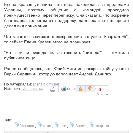
Елена Кравец уточнила, что тогда находилась за пределами
Украины, поэтому общение с командой проходило
преимущественно через переписку. Она сказала, что искренне
благодарна коллегам за поддержку, даже если кто-то просто
делал вид понимания.
Что касается возможного возвращения в студию "Квартал 95",
то сейчас Елена Кравец этого не планирует.
"Но в жизни никогда нельзя говорить "никогда"", – отметило
публичное лицо.
Ранее сообщалось, что Юрий Никитин раскрыл тайну успеха
Верки Сердючки, которую воплощает Андрей Данилко.
По материалам:
afisha.bigmir.net
0
Источник:
ivona.com.ua
0
Теги:
Украина
,
этом
,
все
,
Время
,
квартал