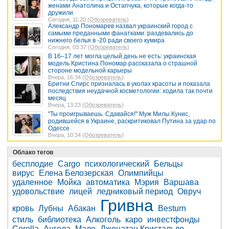
женами Анатолича и Остапчука, которые когда-то
дружили
Сегодня, 11:20 (
Обозреватель
)
Александр Пономарев назвал украинский город с
самыми преданными фанатками: раздевались до
нижнего белья в -20 ради своего кумира
Сегодня, 03:37 (
Обозреватель
)
В 16–17 лет могла целый день не есть: украинская
модель Кристина Пономар рассказала о страшной
стороне модельной карьеры
Вчера, 16:34 (
Обозреватель
)
Бритни Спирс призналась в уколах красоты и показала
последствия неудачной косметологии: ходила так почти
месяц
Вчера, 13:23 (
Обозреватель
)
"Ты проигрываешь. Сдавайся!" Муж Милы Кунис,
родившейся в Украине, раскритиковал Путина за удар по
Одессе
Вчера, 10:34 (
Обозреватель
)
Облако тегов
бесплодие
Cargo
психологический
Бельцы
вирус
Елена Белозерская
Олимпийцы
удаленное
Мойка
автоматика
Мэрия
Варшава
удовольствие
лицей
ледниковый период
Овруч
Гривна
кровь
Лубны
Абакан
Besturn
стиль
библиотека
Алкоголь
каро
инвестфонды
Corolla
Ангола
Мале
Джонатан Кристальдо