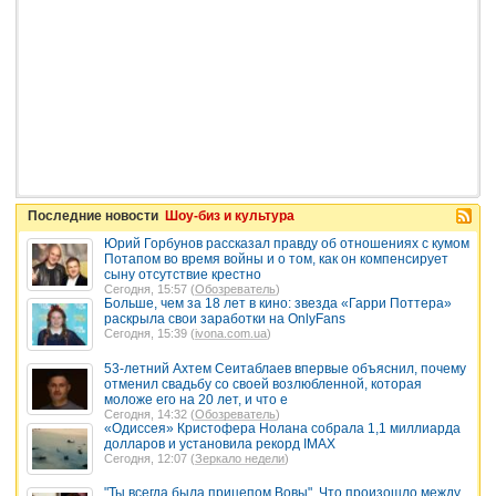
Последние новости
Шоу-биз и культура
Юрий Горбунов рассказал правду об отношениях с кумом
Потапом во время войны и о том, как он компенсирует
сыну отсутствие крестно
Сегодня, 15:57 (
Обозреватель
)
Больше, чем за 18 лет в кино: звезда «Гарри Поттера»
раскрыла свои заработки на OnlyFans
Сегодня, 15:39 (
ivona.com.ua
)
53-летний Ахтем Сеитаблаев впервые объяснил, почему
отменил свадьбу со своей возлюбленной, которая
моложе его на 20 лет, и что е
Сегодня, 14:32 (
Обозреватель
)
«Одиссея» Кристофера Нолана собрала 1,1 миллиарда
долларов и установила рекорд IMAX
Сегодня, 12:07 (
Зеркало недели
)
"Ты всегда была прицепом Вовы". Что произошло между