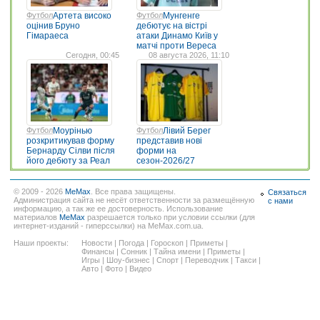
Футбол
Артета високо
Футбол
Мунгенге
оцінив Бруно
дебютує на вістрі
Гімараеса
атаки Динамо Київ у
матчі проти Вереса
Сегодня, 00:45
08 августа 2026, 11:10
Футбол
Моурінью
Футбол
Лівий Берег
розкритикував форму
представив нові
Бернарду Сілви після
форми на
його дебюту за Реал
сезон-2026/27
© 2009 - 2026
MeMax
. Все права защищены.
Связаться
Администрация сайта не несёт ответственности за размещённую
с нами
информацию, а так же ее достоверность. Использование
материалов
MeMax
разрешается только при условии ссылки (для
интернет-изданий - гиперссылки) на MeMax.com.ua.
Наши проекты:
Новости
|
Погода
|
Гороскоп
|
Приметы
|
Финансы
|
Сонник
|
Тайна имени
|
Приметы
|
Игры
|
Шоу-бизнес
|
Спорт
|
Переводчик
|
Такси
|
Авто
|
Фото
|
Видео