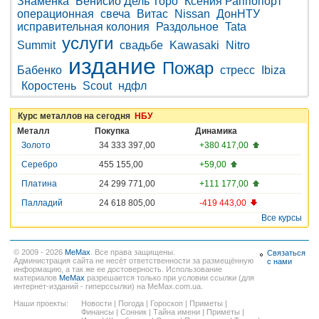
Знаменка
Бенисио Дель Торо
Ксения Раппопорт
операционная
свеча
Витас
Nissan
ДонНТУ
исправительная колония
Раздольное
Tata
услуги
Summit
свадьбе
Kawasaki
Nitro
издание
Пожар
Бабенко
стресс
Ibiza
Коростень
Scout
ндфл
Курс металлов на сегодня
НБУ
Металл
Покупка
Динамика
Золото
34 333 397,00
+380 417,00
Серебро
455 155,00
+59,00
Платина
24 299 771,00
+111 177,00
Палладий
24 618 805,00
-419 443,00
Все курсы
© 2009 - 2026
MeMax
. Все права защищены.
Связаться
Администрация сайта не несёт ответственности за размещённую
с нами
информацию, а так же ее достоверность. Использование
материалов
MeMax
разрешается только при условии ссылки (для
интернет-изданий - гиперссылки) на MeMax.com.ua.
Наши проекты:
Новости
|
Погода
|
Гороскоп
|
Приметы
|
Финансы
|
Сонник
|
Тайна имени
|
Приметы
|