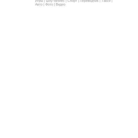
Игры
|
Шоу-бизнес
|
Спорт
|
Переводчик
|
Такси
|
Авто
|
Фото
|
Видео