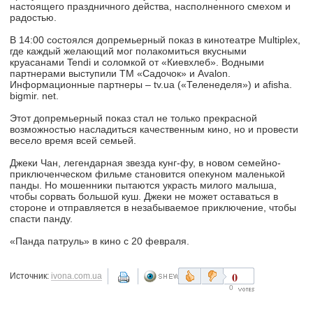
настоящего праздничного действа, насполненного смехом и
радостью.
В 14:00 состоялся допремьерный показ в кинотеатре Multiplex,
где каждый желающий мог полакомиться вкусными
круасанами Tendi и соломкой от «Киевхлеб». Водными
партнерами выступили ТМ «Садочок» и Avalon.
Информационные партнеры – tv.ua («Теленеделя») и afisha.
bigmir. net.
Этот допремьерный показ стал не только прекрасной
возможностью насладиться качественным кино, но и провести
весело время всей семьей.
Джеки Чан, легендарная звезда кунг-фу, в новом семейно-
приключенческом фильме становится опекуном маленькой
панды. Но мошенники пытаются украсть милого малыша,
чтобы сорвать большой куш. Джеки не может оставаться в
стороне и отправляется в незабываемое приключение, чтобы
спасти панду.
«Панда патруль» в кино с 20 февраля.
0
Источник:
ivona.com.ua
0