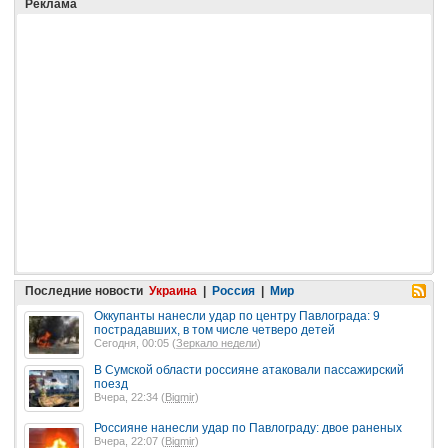
Реклама
Последние новости
Украина
|
Россия
|
Мир
Оккупанты нанесли удар по центру Павлограда: 9
пострадавших, в том числе четверо детей
Сегодня, 00:05 (
Зеркало недели
)
В Сумской области россияне атаковали пассажирский
поезд
Вчера, 22:34 (
Bigmir
)
Россияне нанесли удар по Павлограду: двое раненых
Вчера, 22:07 (
Bigmir
)