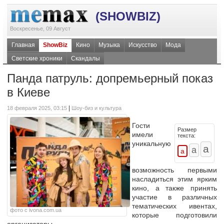
(SHOWBIZ)
Воскресенье, 09 Август
Главная
ShowBiz
Кино
Музыка
Искусство
Мода
Светские хроники
Скандалы
Панда патруль: допремьерный показ
в Киеве
|
18 февраля 2025, 03:15
Шоу-биз и культура
Гости
Размер
имели
текста:
уникальную
возможность первыми
насладиться этим ярким
кино, а также принять
участие в различных
тематических ивентах,
фото с ivona.com.ua
которые подготовили