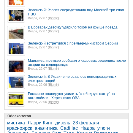
Зеленский: Россия сосредоточила под Москвой три слоя
ПВО
Вчера, 22:07 (
Bigmir
)
В Броварах девочку ударило током на крыше поезда
Вчера, 22:07 (
Bigmir
)
Зеленский встретился с премьер-министром Сербии
Вчера, 22:07 (
Bigmir
)
Марганец: премьер сообщил о кадровых решениях после
аварии на водопроводе
Вчера, 22:07 (
Bigmir
)
Зеленский: В Украине не осталось неповрежденных
электростанций
Вчера, 22:06 (
Bigmir
)
Россияне планируют усилить "свободную охоту" на
автомобили - Херсонская ОВА
Вчера, 22:06 (
Bigmir
)
Облако тегов
мистика
Ларри Кинг
дизель
23 февраля
красноярск
аналитика
Cadillac
Надра
утюги