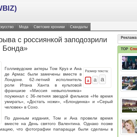
BIZ)
скусство
Мода
Светские хроники
Скандалы
рыва с россиянкой заподозрили
Реклама
й Бонда»
TOP
Спо
Голливудские актеры Том Круз и Ана
Размер текста:
де Армас были замечены вместе в
Лондоне. 62-летний исполнитель
роли Итана Ханта в культовой
франшизе «Миссия невыполнима»
поужинал с 36-летняя звездой фильмов «Не время
умирать», «Достать ножи», «Блондинка» и «Серый
человек» в Сохо.
По данным издания, Том и Ана провели время
вместе на День святого Валентина. Однако позже
рмацию, что фотографии папарацци были сделаны в