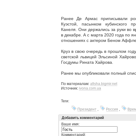
Ранее Де Армас приписывали р
Куэстой, пасынком кубинского п
Канеля. Они держались за руки во 
в декабре. А с марта 2020 года по я
отношениях с актером Беном Аффле
Круз в свою очередь в прошлом году
светской львицей Эльсиной Хайрово
Госдумы Рината Хайрова.
Ранее мы опубликовали полный спи
По материалам:
afisha.bigmir.net
Источник:
ivona.com.ua
Теги:
Президент
,
Россия
,
Вре
Добавить комментарий
Ваше имя:
Комментарий: