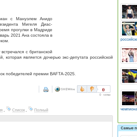
оман с Мануэлем Анидо
резидента Мигеля Диас-
время прогулки в Мадриде
нварь 2021 Ана состояла в
российск
ком.
 встречался с британской
й, которая является дочерью экс-депутата российской
сок победителей премии BAFTA-2025.
0
0
чемпиона
мя
,
Список
,
Полный
Самые п