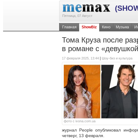
(SHOW
Пятница, 07 Август
Главная
ShowBiz
Кино
Музыка
И
Тома Круза после раз
в романе с «девушко
|
17 февраля 2025, 13:44
Шоу-биз и культура
фото с ivona.com.ua
журнал People опубликовал инфо
четверг, 13 февраля.