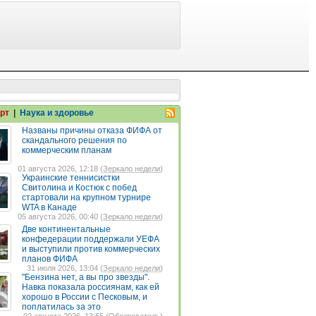
рт
|
Наука и здоровье
Названы причины отказа ФИФА от
скандального решения по
коммерческим планам
01 августа 2026, 12:18 (
Зеркало недели
)
Украинские теннисистки
Свитолина и Костюк с побед
стартовали на крупном турнире
WTA в Канаде
05 августа 2026, 00:40 (
Зеркало недели
)
Две континентальные
конфедерации поддержали УЕФА
и выступили против коммерческих
планов ФИФА
31 июля 2026, 13:04 (
Зеркало недели
)
"Бензина нет, а вы про звезды".
Навка показала россиянам, как ей
хорошо в России с Песковым, и
поплатилась за это