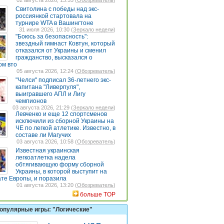
02 августа 2026, 13:55 (
Обозреватель
)
Свитолина с победы над экс-
россиянкой стартовала на
турнире WTA в Вашингтоне
31 июля 2026, 10:30 (
Зеркало недели
)
"Боюсь за безопасность":
звездный гимнаст Ковтун, который
отказался от Украины и сменил
гражданство, высказался о
ом вто
05 августа 2026, 12:24 (
Обозреватель
)
"Челси" подписал 36-летнего экс-
капитана "Ливерпуля",
выигравшего АПЛ и Лигу
чемпионов
03 августа 2026, 21:29 (
Зеркало недели
)
Левченко и еще 12 спортсменов
исключили из сборной Украины на
ЧЕ по легкой атлетике. Известно, в
составе ли Магучих
03 августа 2026, 10:58 (
Обозреватель
)
Известная украинская
легкоатлетка надела
обтягивающую форму сборной
Украины, в которой выступит на
те Европы, и поразила
01 августа 2026, 13:20 (
Обозреватель
)
больше TOP
опулярные игры: "Логические"