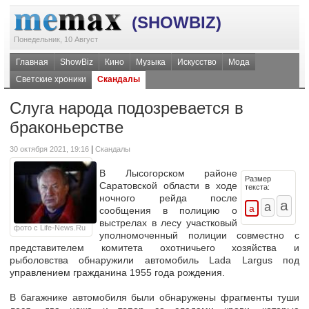
(SHOWBIZ)
Понедельник, 10 Август
Главная
ShowBiz
Кино
Музыка
Искусство
Мода
Светские хроники
Скандалы
Слуга народа подозревается в
браконьерстве
|
30 октября 2021, 19:16
Скандалы
В Лысогорском районе
Размер
Саратовской области в ходе
текста:
ночного рейда после
сообщения в полицию о
выстрелах в лесу участковый
фото с Life-News.Ru
уполномоченный полиции совместно с
представителем комитета охотничьего хозяйства и
рыболовства обнаружили автомобиль Lada Largus под
управлением гражданина 1955 года рождения.
В багажнике автомобиля были обнаружены фрагменты туши