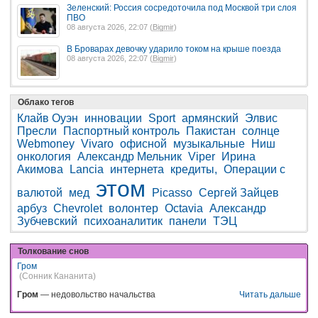
Зеленский: Россия сосредоточила под Москвой три слоя
ПВО
08 августа 2026, 22:07 (
Bigmir
)
В Броварах девочку ударило током на крыше поезда
08 августа 2026, 22:07 (
Bigmir
)
Облако тегов
Клайв Оуэн
инновации
Sport
армянский
Элвис
Пресли
Паспортный контроль
Пакистан
солнце
Webmoney
Vivaro
офисной
музыкальные
Ниш
онкология
Александр Мельник
Viper
Ирина
Акимова
Lancia
интернета
кредиты,
Операции с
этом
валютой
мед
Picasso
Сергей Зайцев
арбуз
Chevrolet
волонтер
Octavia
Александр
Зубчевский
психоаналитик
панели
ТЭЦ
Толкование снов
Гром
(Сонник Кананита)
Гром
— недовольство начальства
Читать дальше