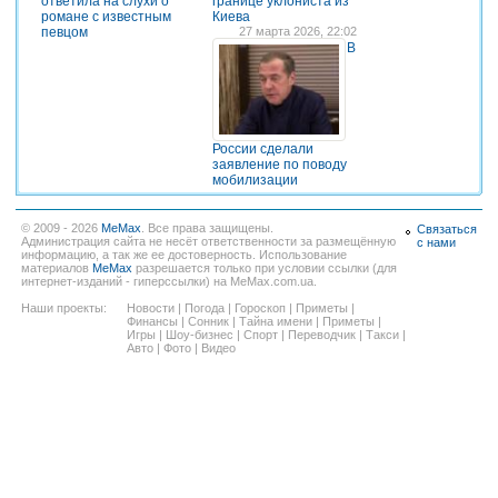
ответила на слухи о
границе уклониста из
романе с известным
Киева
певцом
27 марта 2026, 22:02
В
России сделали
заявление по поводу
мобилизации
© 2009 - 2026
MeMax
. Все права защищены.
Связаться
Администрация сайта не несёт ответственности за размещённую
с нами
информацию, а так же ее достоверность. Использование
материалов
MeMax
разрешается только при условии ссылки (для
интернет-изданий - гиперссылки) на MeMax.com.ua.
Наши проекты:
Новости
|
Погода
|
Гороскоп
|
Приметы
|
Финансы
|
Сонник
|
Тайна имени
|
Приметы
|
Игры
|
Шоу-бизнес
|
Спорт
|
Переводчик
|
Такси
|
Авто
|
Фото
|
Видео