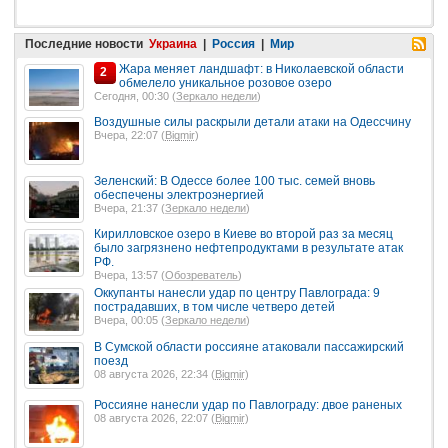
Последние новости
Украина
|
Россия
|
Мир
Жара меняет ландшафт: в Николаевской области
2
обмелело уникальное розовое озеро
Сегодня, 00:30 (
Зеркало недели
)
Воздушные силы раскрыли детали атаки на Одессчину
Вчера, 22:07 (
Bigmir
)
Зеленский: В Одессе более 100 тыс. семей вновь
обеспечены электроэнергией
Вчера, 21:37 (
Зеркало недели
)
Кирилловское озеро в Киеве во второй раз за месяц
было загрязнено нефтепродуктами в результате атак
РФ.
Вчера, 13:57 (
Обозреватель
)
Оккупанты нанесли удар по центру Павлограда: 9
пострадавших, в том числе четверо детей
Вчера, 00:05 (
Зеркало недели
)
В Сумской области россияне атаковали пассажирский
поезд
08 августа 2026, 22:34 (
Bigmir
)
Россияне нанесли удар по Павлограду: двое раненых
08 августа 2026, 22:07 (
Bigmir
)