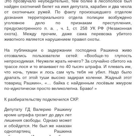
Это прозвучало неубедительно, тем более в лесополосе был
найден охотничий билет на имя депутата, карабин и два чехла
от охотничьих ружей. По факту произошедшего отделом
дознания территориального отдела полиции возбуждено
уголовное дело по признакам преступления,
предусмотренного п. а. , ч. 1, ст. 258 УК РФ (Незаконная
охота). Между прочим, даже сама перевозка убитого
животного является нарушением правил охоты.
На публикации о задержании господина Рашкина живо
отозвались пользователи сетей: «Вообще-то глупость
непроходимая. Неужели жрать нечего? За случайно сбитого на
трассе лося и то впаивают по 40 тысяч штрафа. И плевать им,
что ночь, туман и лось сам чуть тебя не убил. Надо было
драпать от этой туши высоко задирая коленки. Жадный этот
товарищ Рашкин», «… байка с найденным лосёвым жмуром
по-идиотически просто великолепна. Браво! »
К разбирательству подключился СКР.
Депутату ГД Валерию Рашкину
кроме штрафа грозит до двух лет
лишения свободы. Однако может
и обойдется. Не был же наказан
однопартиец Рашкина