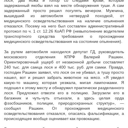
лося, два ножа и топор со следами крови, которые
задержанный якобы взял на месте обнаружения туши. А сам
задержанный просто решил погулять вечером. Мужчина,
вышедший из автомобиля нетвердой походкой, от
медицинского освидетельствования на наличие опьянения
отказался. Посему на него был составлен административный
протокол по ч. 1 ст. 12.26 КоАП РФ (невыполнение водителем
транспортного средства требования о прохождении
медицинского освидетельствования на состояние опьянения).
За рулем автомобиля находился депутат ГД, руководитель
московского отделения КПРФ Валерий Рашкин.
Ориентировочный ущерб от незаконной добычи составляет
240 тыс. для самца лося и 400 тыс. руб. для самки. Правда,
господин Рашкин заявил, что лося он не убивал, а тушу просто
нашел, вот и решил забрать животное на мясо. «Я увидел
какую-то машину, которая уезжала, мигая лампочками. Я
подошел к этому месту и обнаружил практически разделанного
лося. Предложил отвезти его в полицию. Загрузили его в
багажник и чуть-чуть отъехали, а здесь целая орда
фээсбэшников, полиции, природоохранных структур», —
сообщил Рашкин. От прохождения медицинского
освидетельствования отказался, опасаясь фальсификации, а
происходящее вообще оценивает как провокацию.