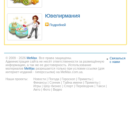
Ювелирмания
Подробней
© 2009 - 2026
MeMax
. Все права защищены.
Связаться
Администрация сайта не несёт ответственности за размещённую
с нами
информацию, а так же ее достоверность. Использование
материалов
MeMax
разрешается только при условии ссылки (для
интернет-изданий - гиперссылки) на MeMax.com.ua.
Наши проекты:
Новости
|
Погода
|
Гороскоп
|
Приметы
|
Финансы
|
Сонник
|
Тайна имени
|
Приметы
|
Игры
|
Шоу-бизнес
|
Спорт
|
Переводчик
|
Такси
|
Авто
|
Фото
|
Видео