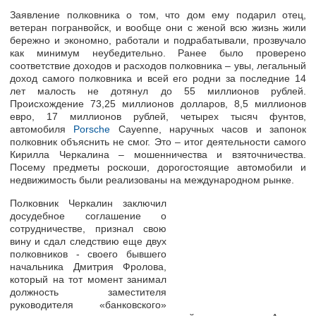
Заявление полковника о том, что дом ему подарил отец,
ветеран погранвойск, и вообще они с женой всю жизнь жили
бережно и экономно, работали и подрабатывали, прозвучало
как минимум неубедительно. Ранее было проверено
соответствие доходов и расходов полковника – увы, легальный
доход самого полковника и всей его родни за последние 14
лет малость не дотянул до 55 миллионов рублей.
Происхождение 73,25 миллионов долларов, 8,5 миллионов
евро, 17 миллионов рублей, четырех тысяч фунтов,
автомобиля
Porsche
Cayenne, наручных часов и запонок
полковник объяснить не смог. Это – итог деятельности самого
Кирилла Черкалина – мошенничества и взяточничества.
Посему предметы роскоши, дорогостоящие автомобили и
недвижимость были реализованы на международном рынке.
Полковник Черкалин заключил
досудебное соглашение о
сотрудничестве, признал свою
вину и сдал следствию еще двух
полковников - своего бывшего
начальника Дмитрия Фролова,
который на тот момент занимал
должность заместителя
руководителя «банковского»