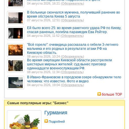
04 августа 2026, 16:21 (
Обозреватель
)
В больнице скончался мужчина, получивший ранение во
время обстрела Киева 5 августа
07 августа 2026, 12:51 (
Обозреватель
)
Ей было всего 25: во время ракетного удара РФ по Киеву,
спасая раненых, погибла парамедик Ева Ройтер.
04 августа 2026, 11:52 (
Обозреватель
)
"Всё горело": очевидица рассказала о гибели 3-летнего
мальчика и его родных в результате атаки РФ на
Киевскую область.
08 августа 2026, 10:24 (
Обозреватель
)
Во время оккупации Киевской области расстреляли
шестерых мирных жителей: суд вынес приговор
одиннадцати военнослужащим РФ.
08 августа 2026, 11:34 (
Обозреватель
)
В Ивано-Франковске в городском озере обнаружили тело
человека: что известно. Фото и видео
04 августа 2026, 19:04 (
Обозреватель
)
больше TOP
Самые популярные игры: "Бизнес"
Гурмания
Подробней