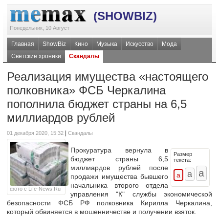
(SHOWBIZ)
Понедельник, 10 Август
Главная
ShowBiz
Кино
Музыка
Искусство
Мода
Светские хроники
Скандалы
Реализация имущества «настоящего
полковника» ФСБ Черкалина
пополнила бюджет страны на 6,5
миллиардов рублей
|
01 декабря 2020, 15:32
Скандалы
Прокуратура вернула в
Размер
бюджет страны 6,5
текста:
миллиардов рублей после
продажи имущества бывшего
начальника второго отдела
фото с Life-News.Ru
управления "К" службы экономической
безопасности ФСБ РФ полковника Кирилла Черкалина,
который обвиняется в мошенничестве и получении взяток.