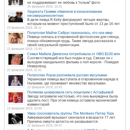
не поддерживают ее любовь к "голым" фото.
25 февраля 2019, 15:01
Лауреата Грэмми обвинили в изнасиловании
несовершеннолетних
В деле певца R Kelly фигурируют четыре жертвы,
которым на момент преступлений было от 13 до 16 лет.
23 февраля 2019, 06:11
Полуголая Майли Сайрус призналась, что она квир
Певица снялась в откровенной фотосессии для глянца,
показа обнаженную грудь. Также звезда рассказала о
своей сексуальной ориентации.
22 февраля 2019, 13:44
Семья Майкла Джексона потребовала от HBO $100 млн
Соответствующий иск был подан в суд. Связан он с
выходом скандального фильма о поп-короле - Покидая
Неверленд.
22 февраля 2019, 11:41
Полуголая Лорак разгневала русских мусульман
Украинская певица выступила в откровенном наряде в
Нальчике, где проживает множество мусульман.
22 февраля 2019, 10:43
Полякова шокировала сеть поцелуем с Астафьевой
Звезду затравили настолько, что она вынуждена была
удалить пост. При этом певица оставила иронический
комментарий.
22 февраля 2019, 10:00
Умер сооснователь группы The Monkees Питер Торк
Американский музыкант скончался в возрасте 77 лет.
Причина смерти артиста не раскрывается.
22 февраля 2019, 09:47