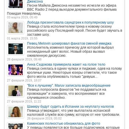
Джексона
Песни Майкла Джексона незаметно исчезли из эфира
BBC Radio 2 перед выходом документального фильма
Покидая Неверленд.
03 марта 2019, 05:49
Лобода презентовала саундтрек к популярному шоу
Певица стала исполнителем трека к новому сезону
российского шоу Последний герой. Песня будет звучать в
заставке шоу.
01 марта 2019, 15:55
Певец Melovin шокировал фанатов сменой имиджа
Исполнитель изменил прическу для которой выбрал
неожиданный цвет волос. Новый образ вызвал
оживленную дискуссию.
28 февраля 2019, 09:48
Анна Седокова примерила жакет на голое тело
Певица снялась в одних чулках и пиджаке, одев на голову
кроличьи ушки. Некоторые юзеры отметили, что такое
фото могла опубликовать только "девушк...
27 февраля 2019, 18:07
"Все к лучшему". Maruv записала видеообращение
Певица попросила фанатов "не поддаваться на
провокации" и заверила, что воспринимает все
случившееся спокойно.
27 февраля 2019, 11:22
Шакиру будут судить в Испании за неуплату налогов
Певица утверждает, что уже выплатила испанской
налоговой службе всю сумму, которую от нее требовали.
26 февраля 2019, 05:02
Каменских полностью обнажилась для фото
У певицы появляется все больше подписчиков, которые