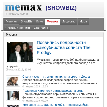
(SHOWBIZ)
Пятница, 07 Август
Главная
ShowBiz
Кино
Музыка
Искусство
Мода
Светские хроники
Скандалы
Музыка
Появились подробности
самоубийства солиста The
Prodigy
Музыкант покончил с собой на фоне раздела
имущества, сопровождавшего развод с его
супругой.
05 марта 2019, 13:06
Стала известна истинная причина смерти Децла
Артист скончался вследствие острой сердечной
недостаточности, ставшей осложнением заболевания.
04 марта 2019, 15:33
Полуголая Каменских опять разозлила сеть
Певица опубликовала серию откровенных снимков. Ее
фанаты устроили ожесточенные споры в комментариях.
04 марта 2019, 09:29
Компания BBC объявила бойкот песням Майкла