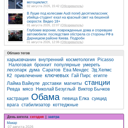
мотоциклист.
02 августа 2026, 15:42 (
Обозреватель
)
В Луцке под колесами Audi погиб десятиклассник:
убийца-студент ехал на красный свет на бешеной
скорости. Видео 18+
01 августа 2026, 22:07 (
Обозреватель
)
Глубокие воронки, поврежденные дома и сгоревшие
автомобили: последствия обстрела со стороны РФ в
Дарницком районе Киева. Подробн
01 августа 2026, 12:06 (
Обозреватель
)
Облако тегов
харьковчанин
внутренний
косметология
Picasso
Налоговая
бронхит
популярные
умереть
лесопарк
дума
Саратов
Ева Мендес
Эд Хелмс
ключевых
К2
привлечение
Гай Пирс
египте
станции
Лайма Вайкуле
доставки
магниты
Ревда
мясо
Николай Безуглый
Виктор Бычков
Обама
кастрация
певица Елка
суицид
врага
стабилизатор
коттеджные
День ангела
сегодня
|
завтра
Макар
07 августа 2026