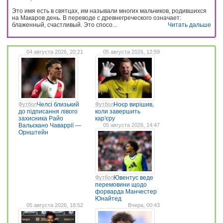
Это имя есть в святцах, им называли многих мальчиков, родившихся
на Макаров день. В переводе с древнегреческого означает:
блаженный, счастливый. Это спосо...
Читать дальше
04 августа 2026, 20:21
05 августа 2026, 12:59
Футбол
Челсі близький
Футбол
Ноєр вирішив,
до підписання лівого
коли завершить
захисника Райо
кар'єру
Вальєкано Чаваррії —
05 августа 2026, 14:47
Орнштейн
Футбол
Ювентус веде
перемовини щодо
форварда Манчестер
Юнайтед
05 августа 2026, 18:52
Вчера, 00:43