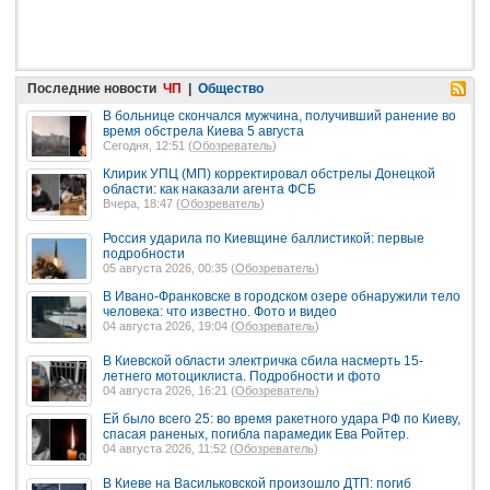
Последние новости
ЧП
|
Общество
В больнице скончался мужчина, получивший ранение во
время обстрела Киева 5 августа
Сегодня, 12:51 (
Обозреватель
)
Клирик УПЦ (МП) корректировал обстрелы Донецкой
области: как наказали агента ФСБ
Вчера, 18:47 (
Обозреватель
)
Россия ударила по Киевщине баллистикой: первые
подробности
05 августа 2026, 00:35 (
Обозреватель
)
В Ивано-Франковске в городском озере обнаружили тело
человека: что известно. Фото и видео
04 августа 2026, 19:04 (
Обозреватель
)
В Киевской области электричка сбила насмерть 15-
летнего мотоциклиста. Подробности и фото
04 августа 2026, 16:21 (
Обозреватель
)
Ей было всего 25: во время ракетного удара РФ по Киеву,
спасая раненых, погибла парамедик Ева Ройтер.
04 августа 2026, 11:52 (
Обозреватель
)
В Киеве на Васильковской произошло ДТП: погиб