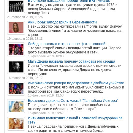
В Лондоне наградили победителей BRIT Awards
В этом году по две статуэтки получили группа 1975 и
певец Кельвин Харрис. А сенсацией года признали
певицу Пинк.
21 февраля 2019, 10:25
Ани Лорак заподозрили в беременности
Певицу жестко раскритиковали за "поплывшую" фигуру,
"беременный живот" и излишне откровенный наряд на
сцене.
19 февраля 2019, 18:11
Лобода показала откровенное фото в ванной
Это уже второй снимок певицы в этой локации. Первое
фото вызвало бурное обсуждение в сети.
18 февраля 2019, 10:08
Мать Децла назвала причину остановки его сердца
Ирина Толмацкая назвала свою версию причин смерти
сына. По ее словам, организм Децла не выдержал
перегрузок.
16 февраля 2019, 23:17
Американского рэпера подозревают в двойном убийстве
В полиции считают, что музыкант убил своих знакомых и
подстроил все, как бандитскую перестрелку.
15 февраля 2019, 12:58
Брежнева удивила Сеть маской "Ганнибала Лектера"
Певица заинтриговала поклонников необычным
аксессуаром и обещанием "Уже завтра".
15 февраля 2019, 09:52
Интимная валентинка с юной Поляковой взбудоражила
сеть
Певица поздравила подписчиков с Днем влюбленных
своим раритетным снимком в нижнем белье.