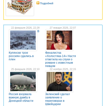
Подробней
22 февраля 2026, 22:28
27 января 2026, 22:07
В
Купянске трое
Финалистка
россиян сдались в
«Холостяка-14» Настя
плен
ответила на слухи о
романе с известным
певцом
25 февраля 2026, 22:10
22 ноября 2025, 22:15
Россия взорвала
Зеленский сделал
важную дамбу в
заявление о
Донецкой области
переговорах в
Швейцарии