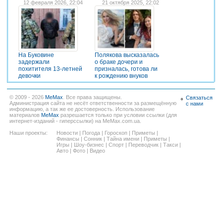
12 февраля 2026, 22:04
21 октября 2025, 22:02
На Буковине
Полякова высказалась
задержали
о браке дочери и
похитителя 13-летней
призналась, готова ли
девочки
к рождению внуков
© 2009 - 2026
MeMax
. Все права защищены.
Связаться
Администрация сайта не несёт ответственности за размещённую
с нами
информацию, а так же ее достоверность. Использование
материалов
MeMax
разрешается только при условии ссылки (для
интернет-изданий - гиперссылки) на MeMax.com.ua.
Наши проекты:
Новости
|
Погода
|
Гороскоп
|
Приметы
|
Финансы
|
Сонник
|
Тайна имени
|
Приметы
|
Игры
|
Шоу-бизнес
|
Спорт
|
Переводчик
|
Такси
|
Авто
|
Фото
|
Видео