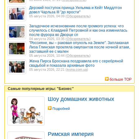
Дерзкий поступок принца Уильяма и Кейт Миддлтон
довел Чарльза III "до ярости"
05 августа 2026, 04:09 (
Обозреватель
)
Загадочное исчезновение после громкого успеха: что
случилось с Клавдией Петровной и как она изменилась
после фурора во Дворце сп
04 августа 2026, 03:35 (
Обозреватель
)
"Россияне, вы – раковая опухоль на Земле". Заплаканая
Лиза Глинская прокляла оккупантов после ночной атаки,
заставшей ее с мален
05 августа 2026, 10:44 (
Обозреватель
)
Жена Пирса Броснана поздравила его с серебряной
свадьбой и показала архивные фото
05 августа 2026, 22:21 (
ivona.com.ua
)
больше TOP
Самые популярные игры: "Бизнес"
Шоу домашних животных
Подробней
Римская империя