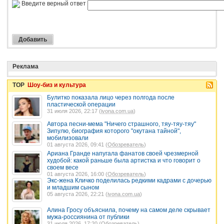
Введите верный ответ
Реклама
TOP
Шоу-биз и культура
Булитко показала лицо через полгода после
пластической операции
31 июля 2026, 22:17 (
ivona.com.ua
)
Автора песни-мема "Ничего страшного, тяу-тяу-тяу"
Зипулю, биография которого "окутана тайной",
мобилизовали
01 августа 2026, 09:41 (
Обозреватель
)
Ариана Гранде напугала фанатов своей чрезмерной
худобой: какой раньше была артистка и что говорит о
своем весе
01 августа 2026, 16:00 (
Обозреватель
)
Экс-жена Кличко поделилась редкими кадрами с дочерью
и младшим сыном
05 августа 2026, 22:21 (
ivona.com.ua
)
Алина Гросу объяснила, почему на самом деле скрывает
мужа-россиянина от публики
31 июля 2026, 17:20 (
Обозреватель
)