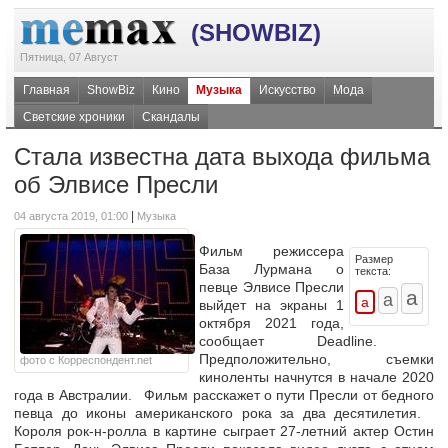
(SHOWBIZ)
Пятница, 07 Август
Главная
ShowBiz
Кино
Музыка
Искусство
Мода
Светские хроники
Скандалы
Стала известна дата выхода фильма
об Элвисе Пресли
|
04 августа 2019, 01:00
Музыка
Фильм режиссера
Размер
База Лурмана о
текста:
певце Элвисе Пресли
выйдет на экраны 1
октября 2021 года,
сообщает Deadline.
Предположительно, съемки
фото с Корреспондент.net
киноленты начнутся в начале 2020
года в Австралии. Фильм расскажет о пути Пресли от бедного
певца до иконы американского рока за два десятилетия.
Короля рок-н-ролла в картине сыграет 27-летний актер Остин