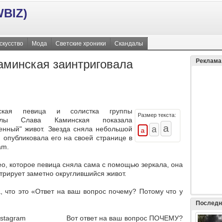
BIZ)
скусство
Мода
Светские хроники
Скандалы
аминская заинтриговала
Реклама
нская певица и солистка группы
Размер текста:
елы Слава Каминская показала
енный" живот. Звезда сняла небольшой
и опубликовала его на своей странице в
am.
ео, которое певица сняла сама с помощью зеркала, она
трирует заметно округлившийся живот.
 что это «Ответ на ваш вопрос почему? Потому что у
Последн
 Instagram Вот ответ на ваш вопрос ПОЧЕМУ?