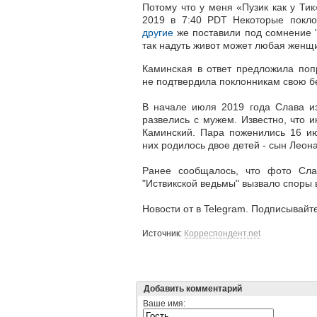
Потому что у меня «Пузик как у Тик
2019 в 7:40 PDT Некоторые покло
другие
же поставили под сомнение "
так надуть живот может любая женщ
Каминская в ответ предложила попр
не подтвердила поклонникам свою б
В начале июля 2019 года Слава и
развелись с мужем. Известно, что 
Каминский. Пара поженились 16 ию
них родилось двое детей - сын Леона
Ранее сообщалось, что фото Сла
"Иствикской ведьмы" вызвало споры 
Новости от в Telegram. Подписывайтес
Источник:
Корреспондент.net
Добавить комментарий
Ваше имя: