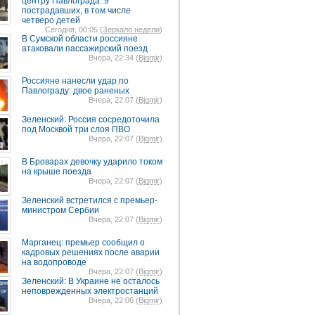
центру Павлограда: 9
пострадавших, в том числе
четверо детей
Сегодня, 00:05 (
Зеркало недели
)
В Сумской области россияне
атаковали пассажирский поезд
Вчера, 22:34 (
Bigmir
)
Россияне нанесли удар по
Павлограду: двое раненых
Вчера, 22:07 (
Bigmir
)
Зеленский: Россия сосредоточила
под Москвой три слоя ПВО
Вчера, 22:07 (
Bigmir
)
В Броварах девочку ударило током
на крыше поезда
Вчера, 22:07 (
Bigmir
)
Зеленский встретился с премьер-
министром Сербии
Вчера, 22:07 (
Bigmir
)
Марганец: премьер сообщил о
кадровых решениях после аварии
на водопроводе
Вчера, 22:07 (
Bigmir
)
Зеленский: В Украине не осталось
неповрежденных электростанций
Вчера, 22:06 (
Bigmir
)