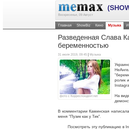
(SHOW
Воскресенье, 09 Август
Главная
ShowBiz
Кино
Музыка
И
Разведенная Слава К
беременностью
|
31 июля 2019, 09:45
Музыка
Украи
НеАнг
"берем
ролик 
Instagr
На вид
фото с Корреспондент.net
демонс
В комментарии Каминская написала,
меня "Пузик как у Тик".
Посмотреть эту публикацию в