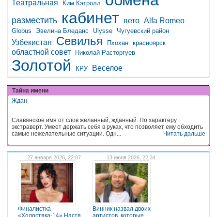
обмена
Театральная
Ким Кэтролл
кабинет
разместить
вето
Alfa Romeo
Globus
Эвелина Бледанс
Ulysse
Чугуевский район
Севилья
Узбекистан
Пхохан
красноярск
областной совет
Николай Расторгуев
Золотой
Веселое
КРУ
Тайна имени
Ждан
Славянское имя от слов желанный, жданный. По характеру
экстраверт. Умеет держать себя в руках, что позволяет ему обходить
самые нежелательные ситуации. Одн...
Читать дальше
27 января 2026, 22:07
13 июля 2026, 22:34
Финалистка
Винник назвал двоих
«Холостяка-14» Настя
артистов, которые