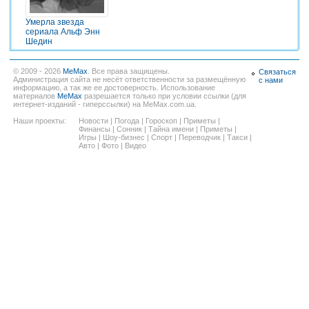
Умерла звезда
сериала Альф Энн
Шедин
© 2009 - 2026
MeMax
. Все права защищены.
Связаться
Администрация сайта не несёт ответственности за размещённую
с нами
информацию, а так же ее достоверность. Использование
материалов
MeMax
разрешается только при условии ссылки (для
интернет-изданий - гиперссылки) на MeMax.com.ua.
Наши проекты:
Новости
|
Погода
|
Гороскоп
|
Приметы
|
Финансы
|
Сонник
|
Тайна имени
|
Приметы
|
Игры
|
Шоу-бизнес
|
Спорт
|
Переводчик
|
Такси
|
Авто
|
Фото
|
Видео