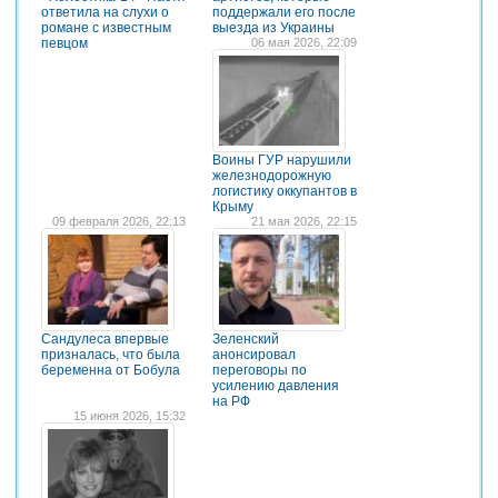
ответила на слухи о
поддержали его после
романе с известным
выезда из Украины
певцом
06 мая 2026, 22:09
Воины ГУР нарушили
железнодорожную
логистику оккупантов в
Крыму
09 февраля 2026, 22:13
21 мая 2026, 22:15
Сандулеса впервые
Зеленский
призналась, что была
анонсировал
беременна от Бобула
переговоры по
усилению давления
на РФ
15 июня 2026, 15:32