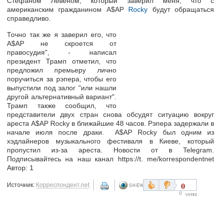
Стефаном Левеном, который заверил меня, что с
американским гражданином A$AP
Rocky
будут обращаться
справедливо.
Точно так же я заверил его, что
A$AP не скроется от
правосудия", - написал
президент Трамп отметил, что
предложил премьеру лично
поручиться за рэпера, чтобы его
выпустили под залог "или нашли
другой альтернативный вариант".
Трамп также сообщил, что
представители двух стран снова обсудят ситуацию вокруг
ареста A$AP Rocky в ближайшие 48 часов. Рэпера задержали в
начале июля после драки. A$AP Rocky был одним из
хэдлайнеров музыкального фестиваля в Киеве, который
пропустил из-за ареста. Новости от в Telegram.
Подписывайтесь на наш канал https://t. me/korrespondentnet
Автор: 1
0
Источник:
Корреспондент.net
0