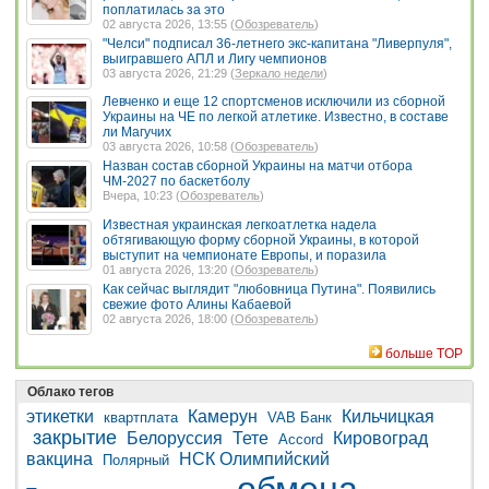
поплатилась за это
02 августа 2026, 13:55 (
Обозреватель
)
"Челси" подписал 36-летнего экс-капитана "Ливерпуля",
выигравшего АПЛ и Лигу чемпионов
03 августа 2026, 21:29 (
Зеркало недели
)
Левченко и еще 12 спортсменов исключили из сборной
Украины на ЧЕ по легкой атлетике. Известно, в составе
ли Магучих
03 августа 2026, 10:58 (
Обозреватель
)
Назван состав сборной Украины на матчи отбора
ЧМ-2027 по баскетболу
Вчера, 10:23 (
Обозреватель
)
Известная украинская легкоатлетка надела
обтягивающую форму сборной Украины, в которой
выступит на чемпионате Европы, и поразила
01 августа 2026, 13:20 (
Обозреватель
)
Как сейчас выглядит "любовница Путина". Появились
свежие фото Алины Кабаевой
02 августа 2026, 18:00 (
Обозреватель
)
больше TOP
Облако тегов
этикетки
Камерун
Кильчицкая
квартплата
VAB Банк
закрытие
Белоруссия
Тете
Кировоград
Accord
вакцина
НСК Олимпийский
Полярный