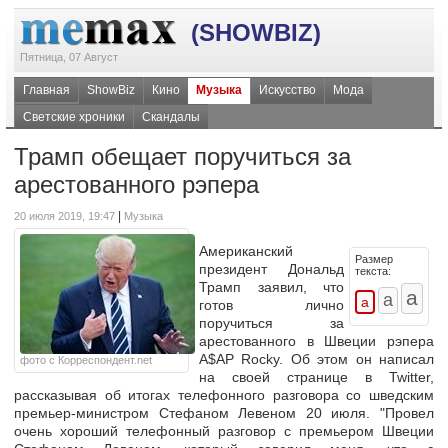
(SHOWBIZ)
Пятница, 07 Август
Главная
ShowBiz
Кино
Музыка
Искусство
Мода
Светские хроники
Скандалы
Трамп обещает поручиться за
арестованного рэпера
|
20 июля 2019, 19:47
Музыка
Американский
Размер
президент Дональд
текста:
Трамп заявил, что
готов лично
поручиться за
арестованного в Швеции рэпера
A$AP Rocky. Об этом он написал
фото с Корреспондент.net
на своей странице в Twitter,
рассказывая об итогах телефонного разговора со шведским
премьер-министром Стефаном Левеном 20 июля. "Провел
очень хороший телефонный разговор с премьером Швеции