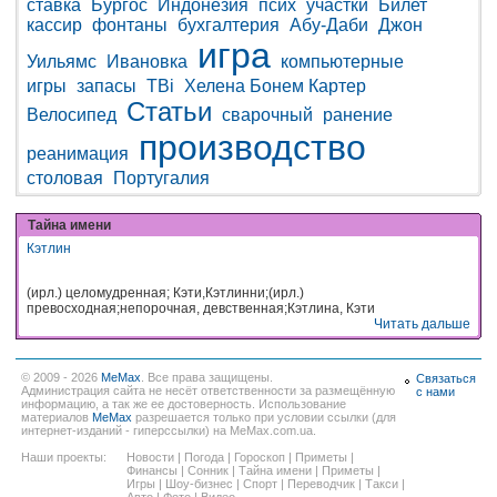
ставка
Бургос
Индонезия
псих
участки
Билет
кассир
фонтаны
бухгалтерия
Абу-Даби
Джон
игра
Уильямс
Ивановка
компьютерные
игры
запасы
TBi
Хелена Бонем Картер
Статьи
Велосипед
сварочный
ранение
производство
реанимация
столовая
Португалия
Тайна имени
Кэтлин
(ирл.) целомудренная; Кэти,Кэтлинни;(ирл.)
превосходная;непорочная, девственная;Кэтлина, Кэти
Читать дальше
© 2009 - 2026
MeMax
. Все права защищены.
Связаться
Администрация сайта не несёт ответственности за размещённую
с нами
информацию, а так же ее достоверность. Использование
материалов
MeMax
разрешается только при условии ссылки (для
интернет-изданий - гиперссылки) на MeMax.com.ua.
Наши проекты:
Новости
|
Погода
|
Гороскоп
|
Приметы
|
Финансы
|
Сонник
|
Тайна имени
|
Приметы
|
Игры
|
Шоу-бизнес
|
Спорт
|
Переводчик
|
Такси
|
Авто
|
Фото
|
Видео