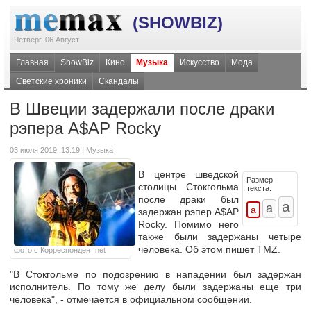
(SHOWBIZ)
Четверг, 06 Август
Главная
ShowBiz
Кино
Музыка
Искусство
Мода
Светские хроники
Скандалы
В Швеции задержали после драки
рэпера A$AP Rocky
|
03 июля 2019, 13:19
Музыка
В центре шведской
Размер
столицы Стокгольма
текста:
после драки был
задержан рэпер A$AP
Rocky. Помимо него
также были задержаны четыре
человека. Об этом пишет TMZ.
фото с Корреспондент.net
"В Стокгольме по подозрению в нападении был задержан
исполнитель. По тому же делу были задержаны еще три
человека", - отмечается в официальном сообщении.