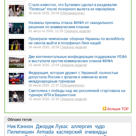
Стало известно, что Буткевич сделал в раздевалке
"Полесья" после позорного вылета из еврокубков.
30 июля 2026, 20:04 (
Обозреватель
)
Названы причины отказа ФИФА от скандального
решения по коммерческим планам
01 августа 2026, 12:18 (
Зеркало недели
)
Проиграли чемпионам: сборная Украины по волейболу
не смогла выйти в полуфинал Лиги наций
30 июля 2026, 18:59 (
Зеркало недели
)
Две континентальные конфедерации поддержали УЕФА
и выступили против коммерческих планов ФИФА
31 июля 2026, 13:04 (
Зеркало недели
)
Федерация, которая дружит с Украиной, полностью
допустила Россию с флагом и гимном ко всем
международным турнирам
30 июля 2026, 22:37 (
Обозреватель
)
Свитолина с победы над экс-россиянкой стартовала на
турнире WTA в Вашингтоне
31 июля 2026, 10:30 (
Зеркало недели
)
больше TOP
Облако тегов
Ник Кэннон
Джордж Лукас
аллергия
чудо
Пилипишин
Armada
касперский
очевидцы