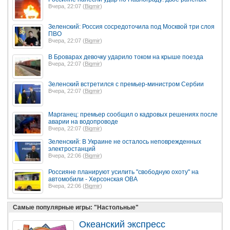
Вчера, 22:07 (
Bigmir
)
Зеленский: Россия сосредоточила под Москвой три слоя
ПВО
Вчера, 22:07 (
Bigmir
)
В Броварах девочку ударило током на крыше поезда
Вчера, 22:07 (
Bigmir
)
Зеленский встретился с премьер-министром Сербии
Вчера, 22:07 (
Bigmir
)
Марганец: премьер сообщил о кадровых решениях после
аварии на водопроводе
Вчера, 22:07 (
Bigmir
)
Зеленский: В Украине не осталось неповрежденных
электростанций
Вчера, 22:06 (
Bigmir
)
Россияне планируют усилить "свободную охоту" на
автомобили - Херсонская ОВА
Вчера, 22:06 (
Bigmir
)
Самые популярные игры: "Настольные"
Океанский экспресс