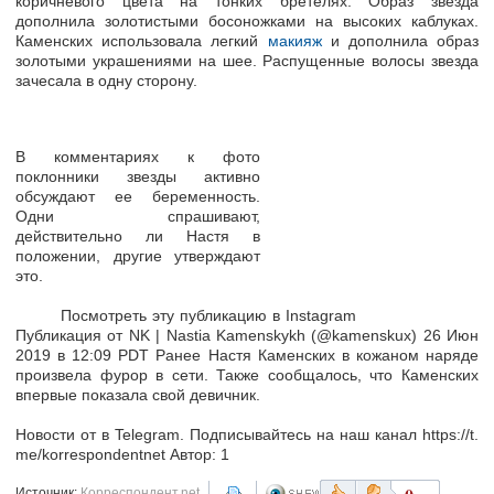
коричневого цвета на тонких бретелях. Образ звезда
дополнила золотистыми босоножками на высоких каблуках.
Каменских использовала легкий
макияж
и дополнила образ
золотыми украшениями на шее. Распущенные волосы звезда
зачесала в одну сторону.
В комментариях к фото
поклонники звезды активно
обсуждают ее беременность.
Одни спрашивают,
действительно ли Настя в
положении, другие утверждают
это.
Посмотреть эту публикацию в Instagram
Публикация от NK | Nastia Kamenskykh (@kamenskux) 26 Июн
2019 в 12:09 PDT Ранее Настя Каменских в кожаном наряде
произвела фурор в сети. Также сообщалось, что Каменских
впервые показала свой девичник.
Новости от в Telegram. Подписывайтесь на наш канал https://t.
me/korrespondentnet Автор: 1
Источник:
Корреспондент.net