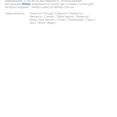
информацию, а так же ее достоверность. Использование
материалов
MeMax
разрешается только при условии ссылки (для
интернет-изданий - гиперссылки) на MeMax.com.ua.
Наши проекты:
Новости
|
Погода
|
Гороскоп
|
Приметы
|
Финансы
|
Сонник
|
Тайна имени
|
Приметы
|
Игры
|
Шоу-бизнес
|
Спорт
|
Переводчик
|
Такси
|
Авто
|
Фото
|
Видео