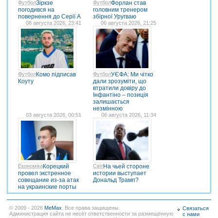
Футбол
Зіркзе
Футбол
Форлан став
погодився на
головним тренером
повернення до Серії А
збірної Уругваю
06 августа 2026, 23:41
06 августа 2026, 21:25
Футбол
Комо підписав
Футбол
УЄФА: Ми чітко
Коуту
дали зрозуміти, що
втратили довіру до
Інфантіно – позиція
залишається
незмінною
03 августа 2026, 00:51
06 августа 2026, 11:34
Економіка
Корецкий
Світ
На чьей стороне
провел экстренное
истории выступает
совещание из-за атак
Дональд Трамп?
на украинские порты
© 2009 - 2026
MeMax
. Все права защищены.
Связаться
Администрация сайта не несёт ответственности за размещённую
с нами