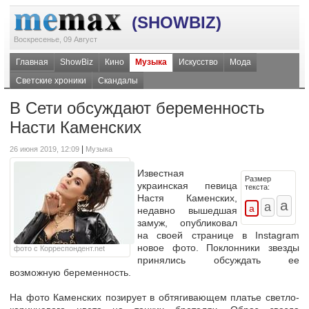
(SHOWBIZ)
Воскресенье, 09 Август
Главная
ShowBiz
Кино
Музыка
Искусство
Мода
Светские хроники
Скандалы
В Сети обсуждают беременность
Насти Каменских
|
26 июня 2019, 12:09
Музыка
Известная
Размер
украинская певица
текста:
Настя Каменских,
недавно вышедшая
замуж, опубликовал
на своей странице в Instagram
новое фото. Поклонники звезды
фото с Корреспондент.net
принялись обсуждать ее
возможную беременность.
На фото Каменских позирует в обтягивающем платье светло-