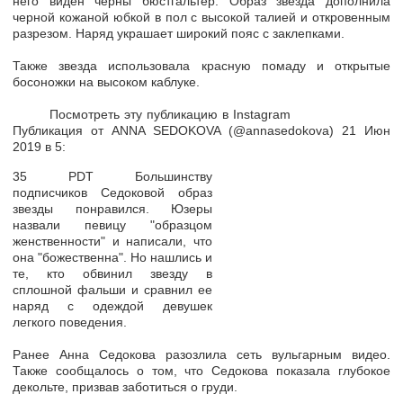
него виден черны бюстгальтер. Образ звезда дополнила
черной кожаной юбкой в пол с высокой талией и откровенным
разрезом. Наряд украшает широкий пояс с заклепками.
Также звезда использовала красную помаду и открытые
босоножки на высоком каблуке.
Посмотреть эту публикацию в Instagram
Публикация от ANNA SEDOKOVA (@annasedokova) 21 Июн
2019 в 5:
35 PDT Большинству
подписчиков Седоковой образ
звезды понравился. Юзеры
назвали певицу "образцом
женственности" и написали, что
она "божественна". Но нашлись и
те, кто обвинил звезду в
сплошной фальши и сравнил ее
наряд с одеждой девушек
легкого поведения.
Ранее Анна Седокова разозлила сеть вульгарным видео.
Также сообщалось о том, что Седокова показала глубокое
декольте, призвав заботиться о груди.