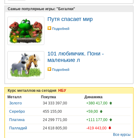
Самые популярные игры: "Бегалки"
Путя спасает мир
Подробней
101 любимчик. Пони -
маленькие л
Подробней
Курс металлов на сегодня
НБУ
Металл
Покупка
Динамика
Золото
34 333 397,00
+380 417,00
Серебро
455 155,00
+59,00
Платина
24 299 771,00
+111 177,00
Палладий
24 618 805,00
-419 443,00
Все курсы