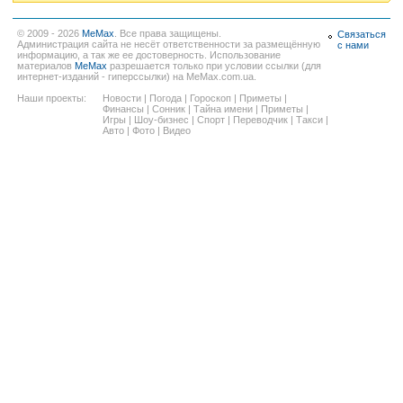
© 2009 - 2026
MeMax
. Все права защищены.
Связаться
Администрация сайта не несёт ответственности за размещённую
с нами
информацию, а так же ее достоверность. Использование
материалов
MeMax
разрешается только при условии ссылки (для
интернет-изданий - гиперссылки) на MeMax.com.ua.
Наши проекты:
Новости
|
Погода
|
Гороскоп
|
Приметы
|
Финансы
|
Сонник
|
Тайна имени
|
Приметы
|
Игры
|
Шоу-бизнес
|
Спорт
|
Переводчик
|
Такси
|
Авто
|
Фото
|
Видео