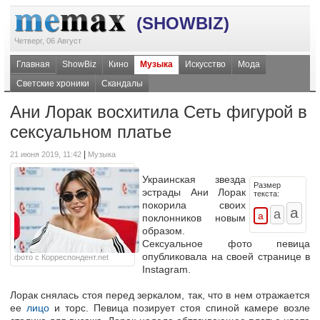
(SHOWBIZ)
Четверг, 06 Август
Главная
ShowBiz
Кино
Музыка
Искусство
Мода
Светские хроники
Скандалы
Ани Лорак восхитила Сеть фигурой в
сексуальном платье
|
21 июня 2019, 11:42
Музыка
Украинская звезда
Размер
эстрады Ани Лорак
текста:
покорила своих
поклонников новым
образом.
Сексуальное фото певица
опубликовала на своей странице в
фото с Корреспондент.net
Instagram.
Лорак снялась стоя перед зеркалом, так, что в нем отражается
ее
лицо
и торс. Певица позирует стоя спиной камере возле