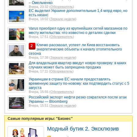
– Омельченко
Вчера, 23:32 (
Обозреватель
)
ЕС выделил Украине дополнительные 1,4 млрд евро, но
есть нюанс
Вчера, 18:02 (
Зеркало недели
)
Varus приобрел одну из крупнейших сетей магазинов по
месту жительства: что известно о деталях сделки
Вчера, 17:51 (
Обозреватель
)
Кличко рассказал, успеет ли Киев восстановить
2
энергетические объекты к началу отопительного
сезона
Вчера, 17:38 (
Зеркало недели
)
Для владельцев квартир введут новую проверку: в каких
случаях может быть запрещена продажа
Вчера, 17:11 (
Обозреватель
)
Украинцам в стране ЕС начали предоставлять
временную защиту по-новому: как подтвердить статус с 5
августа
Вчера, 15:55 (
Обозреватель
)
Российский экспорт нефти резко сократился после атак
Украины — Bloomberg
Вчера, 15:51 (
Зеркало недели
)
Самые популярные игры: "Бизнес"
Модный бутик 2. Эксклюзив