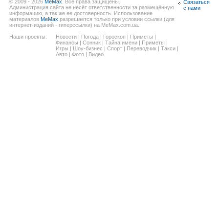
© 2009 - 2026
MeMax
. Все права защищены.
Связаться
Администрация сайта не несёт ответственности за размещённую
с нами
информацию, а так же ее достоверность. Использование
материалов
MeMax
разрешается только при условии ссылки (для
интернет-изданий - гиперссылки) на MeMax.com.ua.
Наши проекты:
Новости
|
Погода
|
Гороскоп
|
Приметы
|
Финансы
|
Сонник
|
Тайна имени
|
Приметы
|
Игры
|
Шоу-бизнес
|
Спорт
|
Переводчик
|
Такси
|
Авто
|
Фото
|
Видео