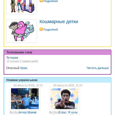
Подробней
Кошмарные детки
Подробней
Толкование снов
Тетерев
(Сонник Славянский)
Опасный
брак
.
Читать дальше
Новини українською
04 августа 2026, 10:22
04 августа 2026, 11:10
Футбол
Інтер Маямі
Футбол
Еліас: Я хочу