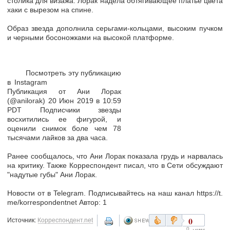
столика для визажа. Лорак надела обтягивающее платье цвета
хаки с вырезом на спине.
Образ звезда дополнила серьгами-кольцами, высоким пучком
и черными босоножками на высокой платформе.
Посмотреть эту публикацию
в Instagram
Публикация от Ани Лорак
(@anilorak) 20 Июн 2019 в 10:59
PDT Подписчики звезды
восхитились ее фигурой, и
оценили снимок боле чем 78
тысячами лайков за два часа.
Ранее сообщалось, что Ани Лорак показала грудь и нарвалась
на критику. Также Корреспондент писал, что в Сети обсуждают
"надутые губы" Ани Лорак.
Новости от в Telegram. Подписывайтесь на наш канал https://t.
me/korrespondentnet Автор: 1
0
Источник:
Корреспондент.net
0