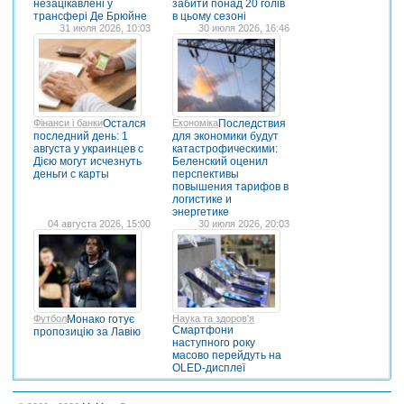
незацікавлені у
забити понад 20 голів
трансфері Де Брюйне
в цьому сезоні
31 июля 2026, 10:03
30 июля 2026, 16:46
Фінанси і банки
Остался
Економіка
Последствия
последний день: 1
для экономики будут
августа у украинцев с
катастрофическими:
Дією могут исчезнуть
Беленский оценил
деньги с карты
перспективы
повышения тарифов в
логистике и
энергетике
04 августа 2026, 15:00
30 июля 2026, 20:03
Футбол
Монако готує
Наука та здоров'я
Cмартфони
пропозицію за Лавію
наступного року
масово перейдуть на
OLED-дисплеї