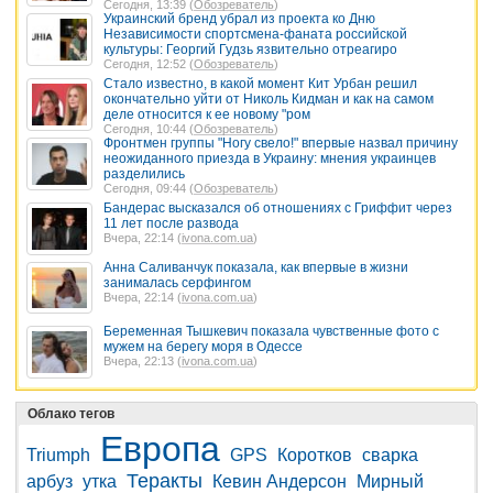
Сегодня, 13:39 (
Обозреватель
)
Украинский бренд убрал из проекта ко Дню
Независимости спортсмена-фаната российской
культуры: Георгий Гудзь язвительно отреагиро
Сегодня, 12:52 (
Обозреватель
)
Стало известно, в какой момент Кит Урбан решил
окончательно уйти от Николь Кидман и как на самом
деле относится к ее новому "ром
Сегодня, 10:44 (
Обозреватель
)
Фронтмен группы "Ногу свело!" впервые назвал причину
неожиданного приезда в Украину: мнения украинцев
разделились
Сегодня, 09:44 (
Обозреватель
)
Бандерас высказался об отношениях с Гриффит через
11 лет после развода
Вчера, 22:14 (
ivona.com.ua
)
Анна Саливанчук показала, как впервые в жизни
занималась серфингом
Вчера, 22:14 (
ivona.com.ua
)
Беременная Тышкевич показала чувственные фото с
мужем на берегу моря в Одессе
Вчера, 22:13 (
ivona.com.ua
)
Облако тегов
Европа
Triumph
GPS
Коротков
сварка
Теракты
арбуз
утка
Кевин Андерсон
Мирный