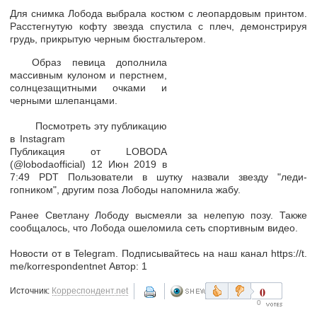
Для снимка Лобода выбрала костюм с леопардовым принтом.
Расстегнутую кофту звезда спустила с плеч, демонстрируя
грудь, прикрытую черным бюстгальтером.
Образ певица дополнила
массивным кулоном и перстнем,
солнцезащитными очками и
черными шлепанцами.
Посмотреть эту публикацию
в Instagram
Публикация от LOBODA
(@lobodaofficial) 12 Июн 2019 в
7:49 PDT Пользователи в шутку назвали звезду "леди-
гопником", другим поза Лободы напомнила жабу.
Ранее Светлану Лободу высмеяли за нелепую позу. Также
сообщалось, что Лобода ошеломила сеть спортивным видео.
Новости от в Telegram. Подписывайтесь на наш канал https://t.
me/korrespondentnet Автор: 1
0
Источник:
Корреспондент.net
0