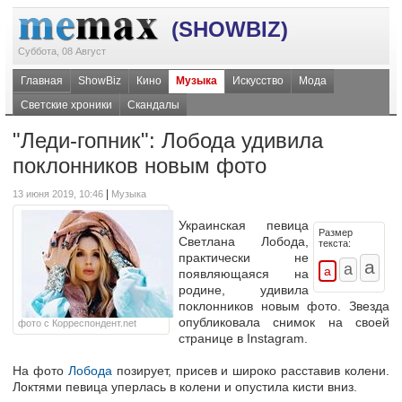
(SHOWBIZ)
Суббота, 08 Август
Главная
ShowBiz
Кино
Музыка
Искусство
Мода
Светские хроники
Скандалы
"Леди-гопник": Лобода удивила
поклонников новым фото
|
13 июня 2019, 10:46
Музыка
Украинская певица
Размер
Светлана Лобода,
текста:
практически не
появляющаяся на
родине, удивила
поклонников новым фото. Звезда
опубликовала снимок на своей
фото с Корреспондент.net
странице в Instagram.
На фото
Лобода
позирует, присев и широко расставив колени.
Локтями певица уперлась в колени и опустила кисти вниз.