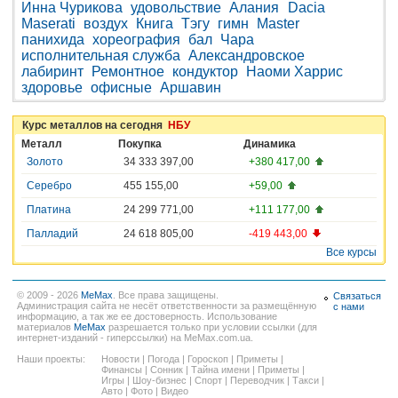
Инна Чурикова
удовольствие
Алания
Dacia
Maserati
воздух
Книга
Тэгу
гимн
Master
панихида
хореография
бал
Чара
исполнительная служба
Александровское
лабиринт
Ремонтное
кондуктор
Наоми Харрис
здоровье
офисные
Аршавин
Курс металлов на сегодня
НБУ
Металл
Покупка
Динамика
Золото
34 333 397,00
+380 417,00
Серебро
455 155,00
+59,00
Платина
24 299 771,00
+111 177,00
Палладий
24 618 805,00
-419 443,00
Все курсы
© 2009 - 2026
MeMax
. Все права защищены.
Связаться
Администрация сайта не несёт ответственности за размещённую
с нами
информацию, а так же ее достоверность. Использование
материалов
MeMax
разрешается только при условии ссылки (для
интернет-изданий - гиперссылки) на MeMax.com.ua.
Наши проекты:
Новости
|
Погода
|
Гороскоп
|
Приметы
|
Финансы
|
Сонник
|
Тайна имени
|
Приметы
|
Игры
|
Шоу-бизнес
|
Спорт
|
Переводчик
|
Такси
|
Авто
|
Фото
|
Видео