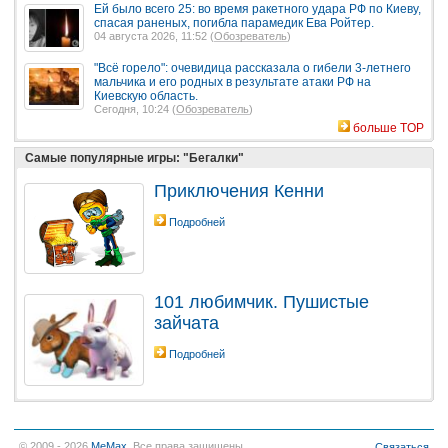
Ей было всего 25: во время ракетного удара РФ по Киеву,
спасая раненых, погибла парамедик Ева Ройтер.
04 августа 2026, 11:52 (
Обозреватель
)
"Всё горело": очевидица рассказала о гибели 3-летнего
мальчика и его родных в результате атаки РФ на
Киевскую область.
Сегодня, 10:24 (
Обозреватель
)
больше TOP
Самые популярные игры: "Бегалки"
Приключения Кенни
Подробней
101 любимчик. Пушистые
зайчата
Подробней
© 2009 - 2026
MeMax
. Все права защищены.
Связаться