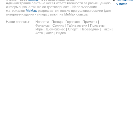
Администрация сайта не несёт ответственности за размещённую
с нами
информацию, а так же ее достоверность. Использование
материалов
MeMax
разрешается только при условии ссылки (для
интернет-изданий - гиперссылки) на MeMax.com.ua.
Наши проекты:
Новости
|
Погода
|
Гороскоп
|
Приметы
|
Финансы
|
Сонник
|
Тайна имени
|
Приметы
|
Игры
|
Шоу-бизнес
|
Спорт
|
Переводчик
|
Такси
|
Авто
|
Фото
|
Видео