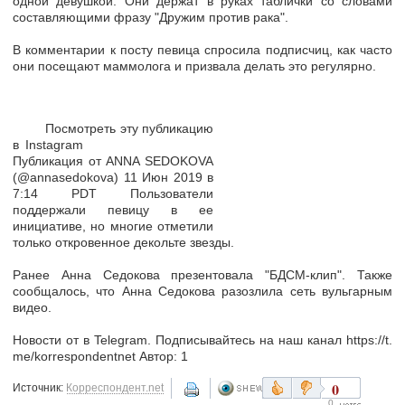
одной девушкой. Они держат в руках таблички со словами
составляющими фразу "Дружим против рака".
В комментарии к посту певица спросила подписчиц, как часто
они посещают маммолога и призвала делать это регулярно.
Посмотреть эту публикацию
в Instagram
Публикация от ANNA SEDOKOVA
(@annasedokova) 11 Июн 2019 в
7:14 PDT Пользователи
поддержали певицу в ее
инициативе, но многие отметили
только откровенное декольте звезды.
Ранее Анна Седокова презентовала "БДСМ-клип". Также
сообщалось, что Анна Седокова разозлила сеть вульгарным
видео.
Новости от в Telegram. Подписывайтесь на наш канал https://t.
me/korrespondentnet Автор: 1
0
Источник:
Корреспондент.net
0