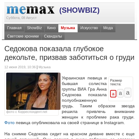
(SHOWBIZ)
Суббота, 08 Август
Главная
ShowBiz
Кино
Музыка
Искусство
Мода
Светские хроники
Скандалы
Седокова показала глубокое
декольте, призвав заботиться о груди
|
12 июня 2019, 10:36
Музыка
Украинская певица и
Размер
бывшая солистка
текста:
группы ВИА Гра Анна
Седокова показала
полуобнаженную
грудь. Таким образом звезда
решила привлечь внимание
фото с Корреспондент.net
женщин к проблеме рака груди.
Фото
певица опубликовала на своей странице в Instagram.
На снимке Седокова сидит на красном диване вместе с еще