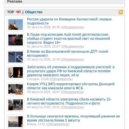
Реклама
TOP
ЧП
|
Общество
Россия ударила по Киевщине баллистикой: первые
подробности
05 августа 2026, 00:35 (
Обозреватель
)
В Луцке под колесами Audi погиб десятиклассник:
убийца-студент ехал на красный свет на бешеной
скорости. Видео 18+
01 августа 2026, 22:07 (
Обозреватель
)
В Киеве на Васильковской произошло ДТП: погиб
мотоциклист.
02 августа 2026, 15:42 (
Обозреватель
)
Заботилась об учениках и поддерживала учителей: в
результате удара РФ по Киевской области погибли
директор киевского лицея, её м
Сегодня, 13:40 (
Обозреватель
)
Клирик УПЦ (МП) корректировал обстрелы Донецкой
области: как наказали агента ФСБ
06 августа 2026, 18:47 (
Обозреватель
)
В Киевской области электричка сбила насмерть 15-
летнего мотоциклиста. Подробности и фото
04 августа 2026, 16:21 (
Обозреватель
)
В больнице скончался мужчина, получивший ранение во
время обстрела Киева 5 августа
Вчера, 12:51 (
Обозреватель
)