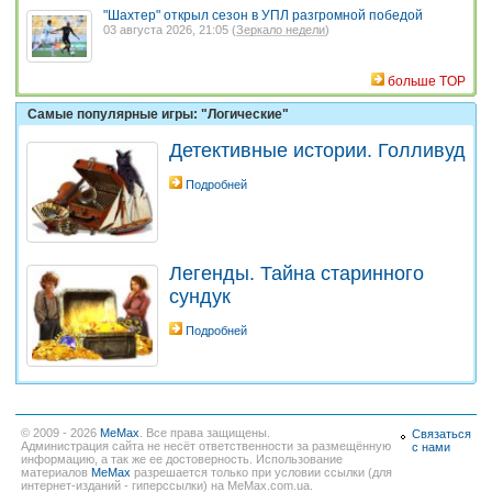
"Шахтер" открыл сезон в УПЛ разгромной победой
03 августа 2026, 21:05 (
Зеркало недели
)
больше TOP
Самые популярные игры: "Логические"
Детективные истории. Голливуд
Подробней
Легенды. Тайна старинного
сундук
Подробней
© 2009 - 2026
MeMax
. Все права защищены.
Связаться
Администрация сайта не несёт ответственности за размещённую
с нами
информацию, а так же ее достоверность. Использование
материалов
MeMax
разрешается только при условии ссылки (для
интернет-изданий - гиперссылки) на MeMax.com.ua.