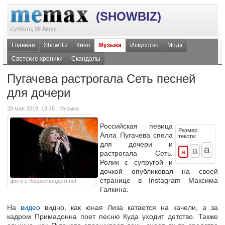
(SHOWBIZ)
Суббота, 08 Август
Главная
ShowBiz
Кино
Музыка
Искусство
Мода
Светские хроники
Скандалы
Пугачева растрогала Сеть песней
для дочери
|
28 мая 2019, 13:45
Музыка
Российская певица
Размер
Алла Пугачева спела
текста:
для дочери и
растрогала Сеть.
Ролик с супругой и
дочкой опубликовал на своей
странице в Instagram Максима
фото с Корреспондент.net
Галкина.
На
видео
видно, как юная Лиза катается на качели, а за
кадром Примадонна поет песню Куда уходит детство. Также