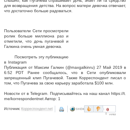
слышно, как Пугачева спрашивает дочь, знает ли та средство
для возвращения детства. На вопрос матери девочка отвечает,
что достаточно больше радоваться.
Пользователи Сети просмотрели
ролик больше миллиона раз и
отметили, что дочь пугачевой и
Галкина очень умная девочка.
Посмотреть эту публикацию
в Instagram
Публикация от Максим Галкин (@maxgalkinru) 27 Май 2019 в
6:52 PDT Ранее сообщалось, что в Сети опубликовали
запрещенный клип Пугачевой. Также Корреспондент писал о
том, что Пугачева за свою карьеру заработала $100 млн.
Новости от в Telegram. Подписывайтесь на наш канал https://t.
me/korrespondentnet Автор: 1
0
Источник:
Корреспондент.net
0