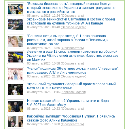
"Боюсь за безопасность": звездный гимнаст Ковтун,
который отказался от Украины и сменил гражданство,
высказался о российском вто
05 августа 2026, 12:24 (
Обозреватель
)
Украинские теннисистки Свитолина и Костюк с побед
стартовали на крупном турнире WTA в Канаде
05 августа 2026, 00:40 (
Зеркало недели
)
"Бензина нет, а вы про звезды". Навка показала
россиянам, как ей хорошо в России с Песковым, и
поплатилась за это
02 августа 2026, 13:55 (
Обозреватель
)
Левченко и еще 12 спортсменов исключили из сборной
Украины на ЧЕ по легкой атлетике. Известно, в составе
ли Магучих
03 августа 2026, 10:58 (
Обозреватель
)
"Челси" подписал 36-летнего экс-капитана "Ливерпуля",
выигравшего АПЛ и Лигу чемпионов
03 августа 2026, 21:29 (
Зеркало недели
)
Украинский футболист Забарный провел провальный
матч за ПСЖ в межсезонье
06 августа 2026, 11:46 (
Зеркало недели
)
Назван состав сборной Украины на матчи отбора
ЧМ-2027 по баскетболу
06 августа 2026, 10:23 (
Обозреватель
)
Как сейчас выглядит "любовница Путина". Появились
свежие фото Алины Кабаевой
02 августа 2026, 18:00 (
Обозреватель
)