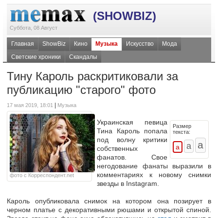
(SHOWBIZ)
Суббота, 08 Август
Главная
ShowBiz
Кино
Музыка
Искусство
Мода
Светские хроники
Скандалы
Тину Кароль раскритиковали за
публикацию "старого" фото
|
17 мая 2019, 18:01
Музыка
Украинская певица
Размер
Тина Кароль попала
текста:
под волну критики
собственных
фанатов. Свое
негодование фанаты выразили в
комментариях к новому снимки
фото с Корреспондент.net
звезды в Instagram.
Кароль опубликовала снимок на котором она позирует в
черном платье с декоративными рюшами и открытой спиной.