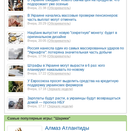
подорожает уже осенью
Вчера, 21:38 (
Обозреватель
)
В Украине начались массовые проверки пенсионеров:
часть выплат могут отменить
Вчера, 20:29 (
Обозреватель
)
Нацбанк выпустит новую "секретную" монету: будет в
оригинальном дизайне
Вчера, 20:05 (
Обозреватель
)
Россия нанесла один из самых массированных ударов по
"Укрнафте": потеряна значительная часть добычи
Вчера, 17:56 (
Обозреватель
)
Штрафы в Украине могут вырасти в 6 раз: кого
планируют наказывать по-новому
Вчера, 17:22 (
Обозреватель
)
У Евросоюза просят выделить средства на кредитную
поддержку украинских фермеров
Вчера, 17:18 (
Зеркало недели
)
Зарплаты будут расти, а украинцы будут возвращаться
домой — прогноз НБУ
Вчера, 17:17 (
Зеркало недели
)
Самые популярные игры: "Шарики"
Алмаз Атлантиды