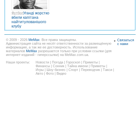
Футбол
Уганді жорстко
вбили капітана
найтитулованішого
клубу
© 2009 - 2026
MeMax
. Все права защищены.
Связаться
Администрация сайта не несёт ответственности за размещённую
с нами
информацию, а так же ее достоверность. Использование
материалов
MeMax
разрешается только при условии ссылки (для
интернет-изданий - гиперссылки) на MeMax.com.ua.
Наши проекты:
Новости
|
Погода
|
Гороскоп
|
Приметы
|
Финансы
|
Сонник
|
Тайна имени
|
Приметы
|
Игры
|
Шоу-бизнес
|
Спорт
|
Переводчик
|
Такси
|
Авто
|
Фото
|
Видео