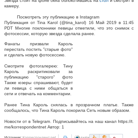
Звезда стоит на фоне окна облокотившись на
стол
и смотрит в
камеру.
Посмотреть эту публикацию в Instagram
Публикация от Tina Karol (@tina_karol) 16 Май 2019 в 11:45
PDT Многие поклонники певицы отметили, что это снимок с
фотосессии, которую звезда сделала ранее.
Фанаты призвали Кароль
перестать постить "старые фото"
и сделать новую фотосессию.
Cмотрите фотогалерею: Тину
Кароль раскритиковали за
публикацию "старого" фото
Также юзеры спрашивают, будет
ли певица с ними общаться в
сети и отвечать на комментарии.
Ранее Тина Кароль снялась в прозрачном платье. Также
сообщалось, что Тина Кароль покорила Сеть новым образом.
Новости от в Telegram. Подписывайтесь на наш канал https://t.
me/korrespondentnet Автор: 1
Источник:
Корреспондент.net