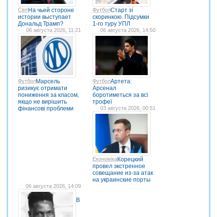
Світ
На чьей стороне
Футбол
Старт зі
истории выступает
скоринкою. Підсумки
Дональд Трамп?
1-го туру УПЛ
06 августа 2026, 11:21
06 августа 2026, 14:50
Футбол
Марсель
Футбол
Артета:
ризикує отримати
Арсенал
пониження за класом,
боротиметься за всі
якщо не вирішить
трофеї
фінансові проблеми
03 августа 2026, 00:51
Економіка
Корецкий
провел экстренное
совещание из-за атак
на украинские порты
06 августа 2026, 14:09
В