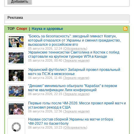
Реклама
TOP
Спорт
|
Наука и здоровье
"Боюсь за безопасность": звездный гимнаст Ковтун,
который отказался от Украины и сменил гражданство,
высказался о российском вто
05 августа 2026, 12:24 (
Обозреватель
)
Украинские теннисистки Свитолина и Костюк с побед
стартовали на крупном турнире WTA в Канаде
05 августа 2026, 00:40 (
Зеркало недели
)
Украинский футболист Забарный провел провальный
матч за ПСЖ в межсезонье
06 августа 2026, 11:46 (
Зеркало недели
)
"Динамо" минимально обыграло "Карабах" в первом
матче квалификации Лиги конференций
06 августа 2026, 22:15 (
Зеркало недели
)
Первые голы после ЧМ-2026: Месси провел яркий матч и
установил рекорд в США
06 августа 2026, 12:36 (
Зеркало недели
)
Назван состав сборной Украины на матчи отбора
ЧМ-2027 по баскетболу
06 августа 2026, 10:23 (
Обозреватель
)