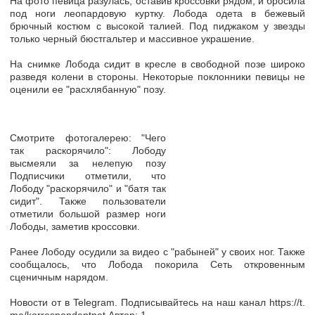
На фото певица разулась, оставив кроссовки рядом, и бросила
под ноги леопардовую куртку. Лобода одета в бежевый
брючный костюм с высокой талией. Под пиджаком у звезды
только черный бюстгальтер и массивное украшение.
На снимке Лобода сидит в кресле в свободной позе широко
разведя колени в стороны. Некоторые поклонники певицы не
оценили ее "расхлябанную" позу.
Cмотрите фотогалерею: "Чего
так раскорячило": Лободу
высмеяли за нелепую позу
Подписчики отметили, что
Лободу "раскорячило" и "батя так
сидит". Также пользователи
отметили большой размер ноги
Лободы, заметив кроссовки.
Ранее Лободу осудили за видео с "рабыней" у своих ног. Также
сообщалось, что Лобода покорила Сеть откровенным
сценичным нарядом.
Новости от в Telegram. Подписывайтесь на наш канал https://t.
me/korrespondentnet Автор: 1