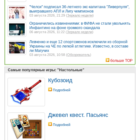
"Челси" подписал 36-летнего экс-капитана "Ливерпуля",
выигравшего АПЛ и Лигу чемпионов
03 августа 2026, 21:29 (
Зеркало недели
)
Ограничились извинениями: в ФИФА не стали увольнять
Инфантино на фоне громкого скандала
06 августа 2026, 11:22 (
Зеркало недели
)
Левченко и еще 12 спортсменов исключили из сборной
Украины на ЧЕ по легкой атлетике. Известно, в составе
ли Магучих
03 августа 2026, 10:58 (
Обозреватель
)
больше TOP
Самые популярные игры: "Настольные"
Кубозоид
Подробней
Джевел квест. Пасьянс
Подробней