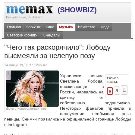
(SHOWBIZ)
Воскресенье, 09 Август
Главная
ShowBiz
Кино
Музыка
Искусство
Мода
Светские хроники
Скандалы
"Чего так раскорячило": Лободу
высмеяли за нелепую позу
|
14 мая 2019, 09:37
Музыка
Украинская певица
Размер
Светлана Лобода,
текста:
проживающая в
России, нарвалась на
критику от
собственных подписчиков.
Некоторых фанатов привела в
фото с Корреспондент.net
недоумение необычная поза
певицы. Снимки появились на официальной странице Лободы
в Instagram.