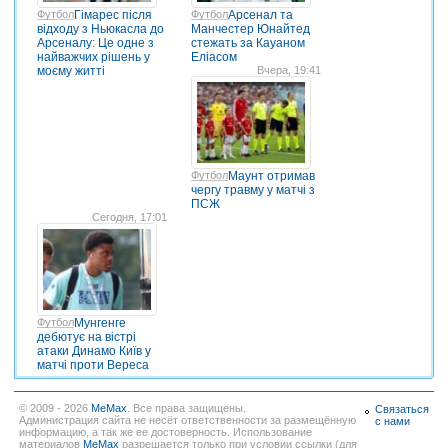
Футбол
Гімарес після
Футбол
Арсенал та
відходу з Ньюкасла до
Манчестер Юнайтед
Арсеналу: Це одне з
стежать за Кауаном
найважчих рішень у
Еліасом
моєму житті
Вчера, 19:41
Футбол
Маунт отримав
чергу травму у матчі з
ПСЖ
Сегодня, 17:01
Футбол
Мунгенге
дебютує на вістрі
атаки Динамо Київ у
матчі проти Вереса
© 2009 - 2026
MeMax
. Все права защищены.
Связаться
Администрация сайта не несёт ответственности за размещённую
с нами
информацию, а так же ее достоверность. Использование
материалов
MeMax
разрешается только при условии ссылки (для