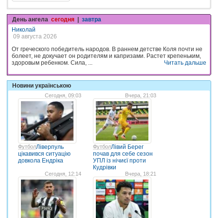
День ангела
сегодня
|
завтра
Николай
09 августа 2026
От греческого победитель народов. В раннем детстве Коля почти не
болеет, не докучает он родителям и капризами. Растет крепеньким,
здоровым ребенком. Сила, ...
Читать дальше
Новини українською
Сегодня, 09:03
Вчера, 21:03
Футбол
Ліверпуль
Футбол
Лівий Берег
цікавився ситуацію
почав для себе сезон
довкола Ендріка
УПЛ із нічиєї проти
Кудрівки
Сегодня, 12:14
Вчера, 18:21