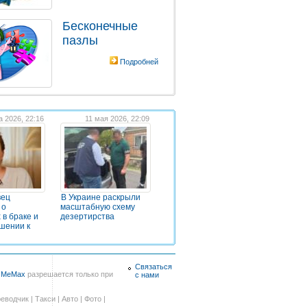
Бесконечные
пазлы
Подробней
а 2026, 22:16
11 мая 2026, 22:09
вец
В Украине раскрыли
 о
масштабную схему
 в браке и
дезертирства
шении к
Связаться
в
MeMax
разрешается только при
с нами
еводчик
|
Такси
|
Авто
|
Фото
|