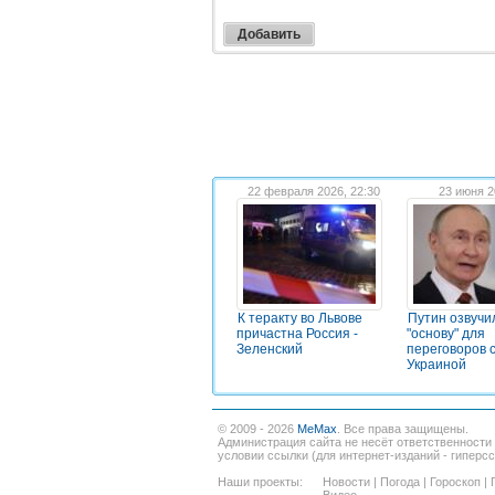
22 февраля 2026, 22:30
23 июня 2
К теракту во Львове
Путин озвучи
причастна Россия -
"основу" для
Зеленский
переговоров 
Украиной
© 2009 - 2026
MeMax
. Все права защищены.
Администрация сайта не несёт ответственности
условии ссылки (для интернет-изданий - гиперс
Наши проекты:
Новости
|
Погода
|
Гороскоп
|