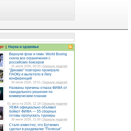
рт
|
Наука и здоровье
Вернули флаг и гимн: World Boxing
сняла все ограничения с
российских боксеров
31 июля 2026, 00:20 (
Зеркало недели
)
"Динамо" повторно проиграло
ПАОКу и вылетело в Лигу
конференций
30 июля 2026, 23:51 (
Зеркало недели
)
Названы причины отказа ФИФА от
скандального решения по
коммерческим планам
01 августа 2026, 12:18 (
Зеркало недели
)
УЕФА официально объявил
бойкот ФИФА — 55 сборных
готовы пропускать турниры
30 июля 2026, 21:00 (
Зеркало недели
)
Стало известно, что Буткевич
сделал в раздевалке "Полесья"