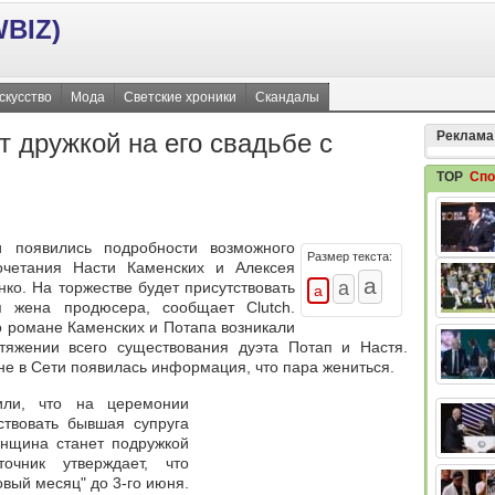
BIZ)
скусство
Мода
Светские хроники
Скандалы
т дружкой на его свадьбе с
Реклама
TOP
Спо
 появились подробности возможного
Размер текста:
очетания Насти Каменских и Алексея
нко. На торжестве будет присутствовать
 жена продюсера, сообщает Clutch.
о романе Каменских и Потапа возникали
тяжении всего существования дуэта Потап и Настя.
не в Сети появилась информация, что пара жениться.
или, что на церемонии
ствовать бывшая супруга
енщина станет подружкой
очник утверждает, что
овый месяц" до 3-го июня.