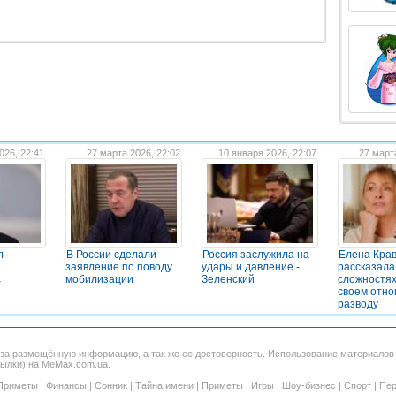
026, 22:41
27 марта 2026, 22:02
10 января 2026, 22:07
27 март
л
В России сделали
Россия заслужила на
Елена Кра
заявление по поводу
удары и давление -
рассказала
с
мобилизации
Зеленский
сложностях
своем отно
разводу
 за размещённую информацию, а так же ее достоверность. Использование материало
сылки) на MeMax.com.ua.
Приметы
|
Финансы
|
Сонник
|
Тайна имени
|
Приметы
|
Игры
|
Шоу-бизнес
|
Спорт
|
Пер