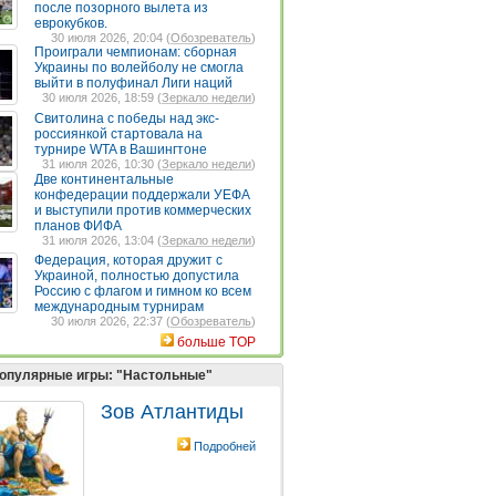
после позорного вылета из
еврокубков.
30 июля 2026, 20:04 (
Обозреватель
)
Проиграли чемпионам: сборная
Украины по волейболу не смогла
выйти в полуфинал Лиги наций
30 июля 2026, 18:59 (
Зеркало недели
)
Свитолина с победы над экс-
россиянкой стартовала на
турнире WTA в Вашингтоне
31 июля 2026, 10:30 (
Зеркало недели
)
Две континентальные
конфедерации поддержали УЕФА
и выступили против коммерческих
планов ФИФА
31 июля 2026, 13:04 (
Зеркало недели
)
Федерация, которая дружит с
Украиной, полностью допустила
Россию с флагом и гимном ко всем
международным турнирам
30 июля 2026, 22:37 (
Обозреватель
)
больше TOP
опулярные игры: "Настольные"
Зов Атлантиды
Подробней