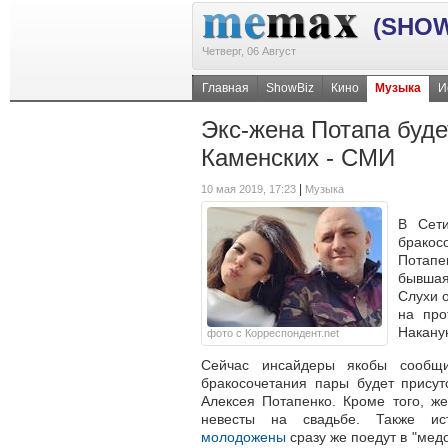
(SHOW
Четверг, 06 Август
Главная
ShowBiz
Кино
Музыка
И
Экс-жена Потапа буде
Каменских - СМИ
|
10 мая 2019, 17:23
Музыка
В Сети
бракос
Потапе
бывшая
Слухи 
на про
Накану
фото с Корреспондент.net
Сейчас инсайдеры якобы сообщ
бракосочетания пары будет присут
Алексея Потапенко. Кроме того, ж
невесты на свадьбе. Также ист
молодожены
сразу же поедут в "мед