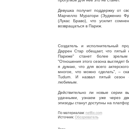
прогулкой для нее это не станет.
Девушка получит поддержку от св
Марчелло Муратори (Эудженио Фра
(Лукас Браво), что усилит сомн
возвращаться в Париж.
Создатель и исполнительный про
Даррен Стар обещает, что пятый 
Париже" станет более зрелым
"Отношения этого сезона выглядят б
я думаю, что для всего актерског
многое, что можно сделать", – ск
Tudum. И назвал пятый сезон 
любимым.
Действительно ли новые серии в
удачными, узнаем уже через дв
эпизоды станут доступны на платфо
По материалам:
netflix.com
Источник:
Обозреватель