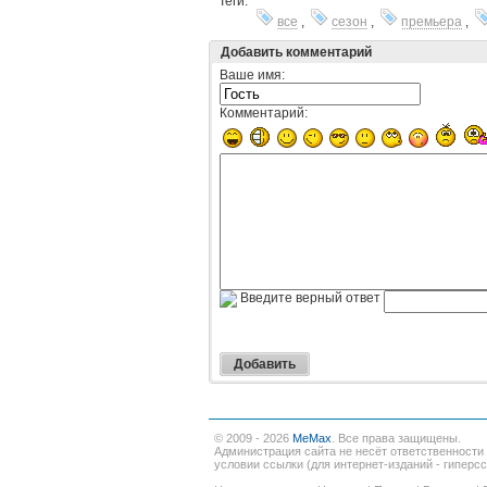
Теги:
все
,
сезон
,
премьера
,
Добавить комментарий
Ваше имя:
Комментарий:
Введите верный ответ
© 2009 - 2026
MeMax
. Все права защищены.
Администрация сайта не несёт ответственности
условии ссылки (для интернет-изданий - гиперс