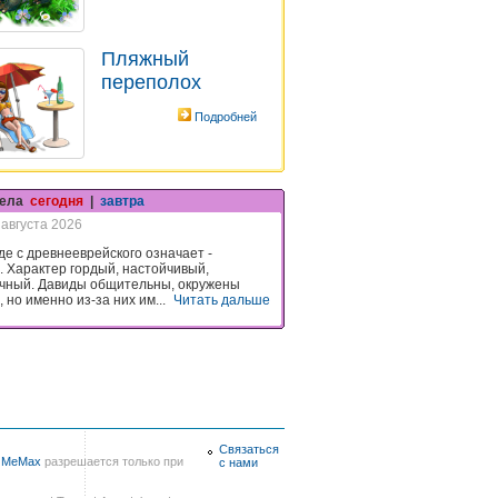
Пляжный
переполох
Подробней
гела
сегодня
|
завтра
 августа 2026
де с древнееврейского означает -
 Характер гордый, настойчивый,
чный. Давиды общительны, окружены
 но именно из-за них им...
Читать дальше
Связаться
в
MeMax
разрешается только при
с нами