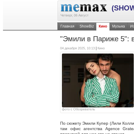
(SHOW
Четверг, 06 Август
Главная
ShowBiz
Кино
Музыка
Ис
"Эмили в Париже 5": 
|
04 декабря 2025, 10:13
Кино
фото с Обозреватель
По сюжету Эмили Купер (Лили Коллин
там офис агентства Agence Gratea