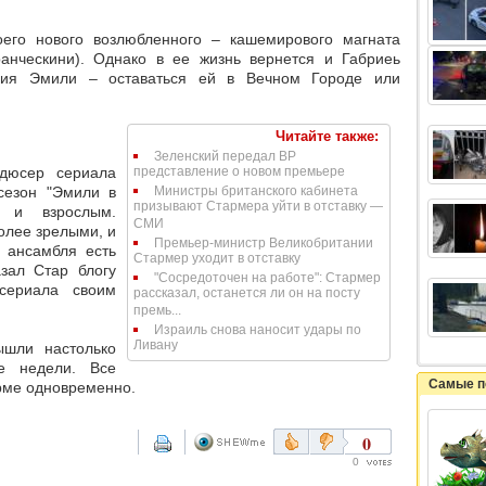
оего нового возлюбленного – кашемирового магната
нческини). Однако в ее жизнь вернется и Габриеь
ения Эмили – оставаться ей в Вечном Городе или
Читайте также:
Зеленский передал ВР
дюсер сериала
представление о новом премьере
сезон "Эмили в
Министры британского кабинета
призывают Стармера уйти в отставку —
 и взрослым.
СМИ
олее зрелыми, и
Премьер-министр Великобритании
о ансамбля есть
Стармер уходит в отставку
азал Стар блогу
"Сосредоточен на работе": Стармер
сериала своим
рассказал, останется ли он на посту
премь...
Израиль снова наносит удары по
Ливану
ышли настолько
е недели. Все
Самые п
рме одновременно.
0
0