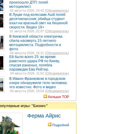
произошло ДТП: погиб
мотоциклист.
02 августа 2026, 15:42 (
Обозреватель
)
В Луцке под колесами Audi погиб
десятиклассник: убийца-студент
ехал на красный свет на бешеной
скорости. Видео 18+
01 августа 2026, 22:07 (
Обозреватель
)
В Киевской области электричка
сбила насмерть 15-летнего
мотоциклиста. Подробности и
фото
04 августа 2026, 16:21 (
Обозреватель
)
Ей было всего 25: во время
ракетного удара РФ по Киеву,
спасая раненых, погибла
парамедик Ева Ройтер.
04 августа 2026, 11:52 (
Обозреватель
)
В Ивано-Франковске в городском
озере обнаружили тело человека:
что известно. Фото и видео
04 августа 2026, 19:04 (
Обозреватель
)
больше TOP
опулярные игры: "Бизнес"
Ферма Айрис
Подробней