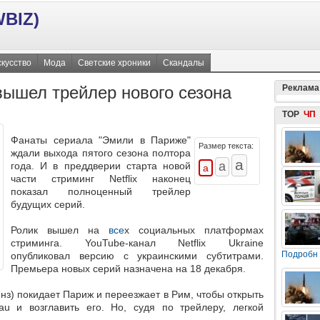
BIZ)
кусство
Мода
Светские хроники
Скандалы
вышел трейлер нового сезона
Реклама
TOP
ЧП
Фанаты сериала "Эмили в Париже"
Размер текста:
ждали выхода пятого сезона полтора
года. И в преддверии старта новой
части стриминг Netflix наконец
показал полноценный трейлер
будущих серий.
Ролик вышел на
все
х социальных платформах
стриминга. YouTube-канал Netflix Ukraine
Подробн
опубликовал версию с украинскими субтитрами.
Премьера новых серий назначена на 18 декабря.
з) покидает Париж и переезжает в Рим, чтобы открыть
u и возглавить его. Но, судя по трейлеру, легкой