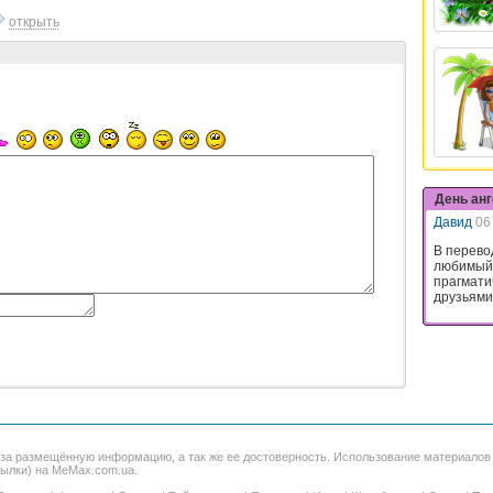
открыть
День ан
Давид
06
В перево
любимый.
прагмати
друзьями,
 за размещённую информацию, а так же ее достоверность. Использование материало
сылки) на MeMax.com.ua.