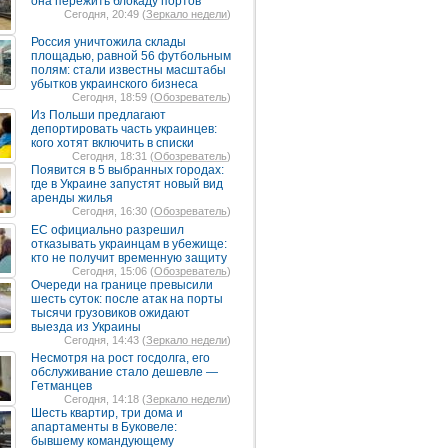
она пережить блокаду портов
Сегодня, 20:49 (
Зеркало недели
)
Россия уничтожила склады
площадью, равной 56 футбольным
полям: стали известны масштабы
убытков украинского бизнеса
Сегодня, 18:59 (
Обозреватель
)
Из Польши предлагают
депортировать часть украинцев:
кого хотят включить в списки
Сегодня, 18:31 (
Обозреватель
)
Появится в 5 выбранных городах:
где в Украине запустят новый вид
аренды жилья
Сегодня, 16:30 (
Обозреватель
)
ЕС официально разрешил
отказывать украинцам в убежище:
кто не получит временную защиту
Сегодня, 15:06 (
Обозреватель
)
Очереди на границе превысили
шесть суток: после атак на порты
тысячи грузовиков ожидают
выезда из Украины
Сегодня, 14:43 (
Зеркало недели
)
Несмотря на рост госдолга, его
обслуживание стало дешевле —
Гетманцев
Сегодня, 14:18 (
Зеркало недели
)
Шесть квартир, три дома и
апартаменты в Буковеле:
бывшему командующему