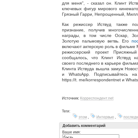
для меня", - сказал он. Клинт Ист
ключевых фигур мирового кинемато
Грязный Гарри, Непрощенный, Милли
Как режиссер Иствуд также по
признание, получив многочислен
награды, в том числе Оскар, Зо
Золотую пальмовую ветвь. Его
по
включают актерскую роль в фильме 
режиссерский проект Присяжн
сообщалось, что Клинт Иствуд н
своего последнего в карьере фильм
Клинта Иствуда вышла замуж Новост
и WhatsApp. Подписывайтесь н
https://t. me/korrespondentnet и What
Источник:
Корреспондент.net
Теги:
этом
,
Интервью
,
послед
Добавить комментарий
Ваше имя: