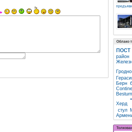
предъяви
Облако т
пост
район
Железн
Гродно
Гераси
Берн
Contine
Bestur
Херд
стул
Армен
Толкова