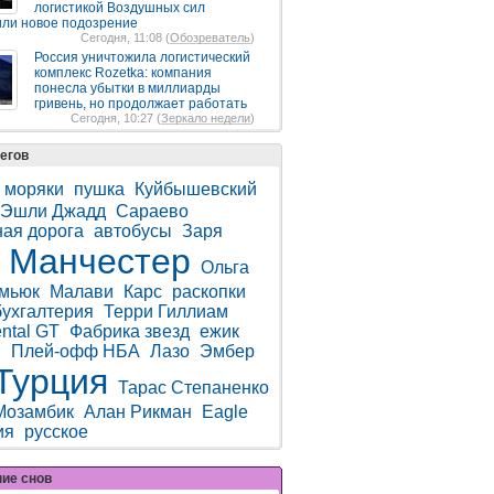
логистикой Воздушных сил
ли новое подозрение
Сегодня, 11:08 (
Обозреватель
)
Россия уничтожила логистический
комплекс Rozetka: компания
понесла убытки в миллиарды
гривень, но продолжает работать
Сегодня, 10:27 (
Зеркало недели
)
егов
моряки
пушка
Куйбышевский
Эшли Джадд
Сараево
ая дорога
автобусы
Заря
Манчестер
Ольга
мьюк
Малави
Карс
раскопки
бухгалтерия
Терри Гиллиам
ntal GT
Фабрика звезд
ежик
n
Плей-офф НБА
Лазо
Эмбер
Турция
Тарас Степаненко
Мозамбик
Алан Рикман
Eagle
ия
русское
ние снов