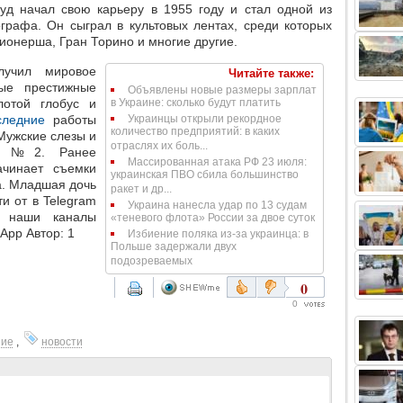
вуд начал свою карьеру в 1955 году и стал одной из
графа. Он сыграл в культовых лентах, среди которых
онерша, Гран Торино и многие другие.
лучил мировое
Читайте также:
ные престижные
Объявлены новые размеры зарплат
лотой глобус и
в Украине: сколько будут платить
следние
работы
Украинцы открыли рекордное
количество предприятий: в каких
Мужские слезы и
отраслях их боль...
ый №2. Ранее
Массированная атака РФ 23 июля:
ачинает съемки
украинская ПВО сбила большинство
а. Младшая дочь
ракет и др...
и от в Telegram
Украина нанесла удар по 13 судам
а наши каналы
«теневого флота» России за двое суток
sApp Автор: 1
Избиение поляка из-за украинца: в
Польше задержали двух
подозреваемых
0
0
ние
,
новости