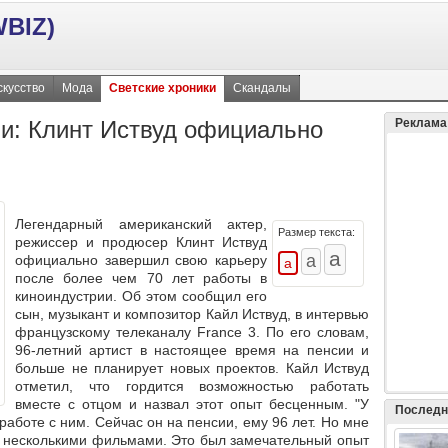
BIZ)
скусство
Мода
Светские хроники
Скандалы
ии: Клинт Иствуд официально
Реклама
Легендарный американский актер,
Размер текста:
режиссер и продюсер Клинт Иствуд
официально завершил свою карьеру
после более чем 70 лет работы в
киноиндустрии. Об этом сообщил его
сын, музыкант и композитор Кайл Иствуд, в интервью
французскому телеканалу France 3. По его словам,
96-летний артист в настоящее время на пенсии и
больше не планирует новых проектов. Кайл Иствуд
отметил, что гордится возможностью работать
вместе с отцом и назвал этот опыт бесценным. "У
Последн
аботе с ним. Сейчас он на пенсии, ему 96 лет. Но мне
д несколькими фильмами. Это был замечательный опыт