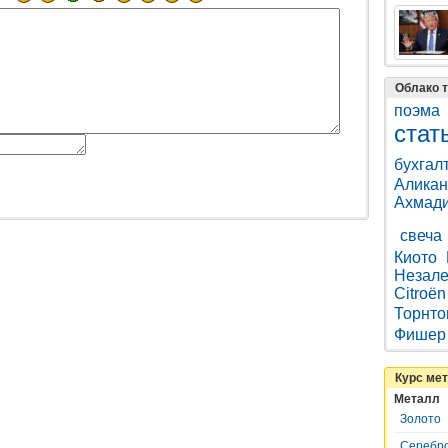
Облако т
поэма
стат
бухгал
Аликан
Ахмад
свеча
Киото
Незале
Citroën
Торнто
Фишер
Курс ме
Металл
Золото
Серебр