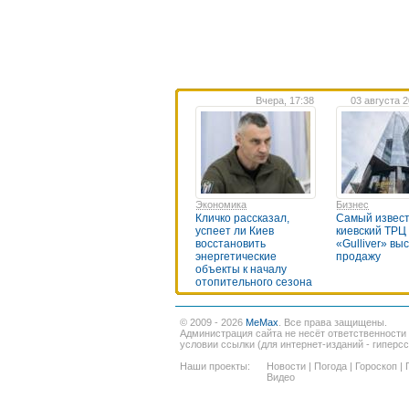
Вчера, 17:38
03 августа 2
Экономика
Бизнес
Кличко рассказал,
Самый извес
успеет ли Киев
киевский ТРЦ
восстановить
«Gulliver» вы
энергетические
продажу
объекты к началу
отопительного сезона
© 2009 - 2026
MeMax
. Все права защищены.
Администрация сайта не несёт ответственности
условии ссылки (для интернет-изданий - гиперс
Наши проекты:
Новости
|
Погода
|
Гороскоп
|
Видео