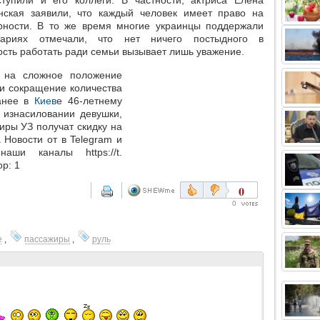
тупили и его коллеги. В частности, актриса Елена
ская заявили, что каждый человек имеет право на
рности. В то же время многие украинцы поддержали
тариях отмечали, что нет ничего постыдного в
ость работать ради семьи вызывает лишь уважение.
 на сложное положение
 и сокращение количества
ранее в
Киев
е 46-летнему
 изнасиловании девушки,
иры УЗ получат скидку на
 Новости от в Telegram и
аши каналы https://t.
р: 1
0
0
е
,
пассажиры
,
руль