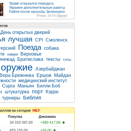
Трамп отказался передать
Украине дополнительные ракеты
Patriot после просьбы Зеленского
Вчера, 16:43 (
Bigmir
)
егов
День открытых дверей
ья
лучшая
CPI
Смоленск
Поезда
терский
собака
те
Верховье
камри
инежад
Братислава
тексты
готы
оружие
Азербайджан
Вера Брежнева
Ершов
Майдан
жности
медицинский институт
Cupra
Маньян
Билли Боб
порт
н
штукатурка
Кэрри
Библия
турниры
таллов на сегодня
НБУ
Покупка
Динамика
34 333 397,00
+380 417,00
о
455 155,00
+59,00