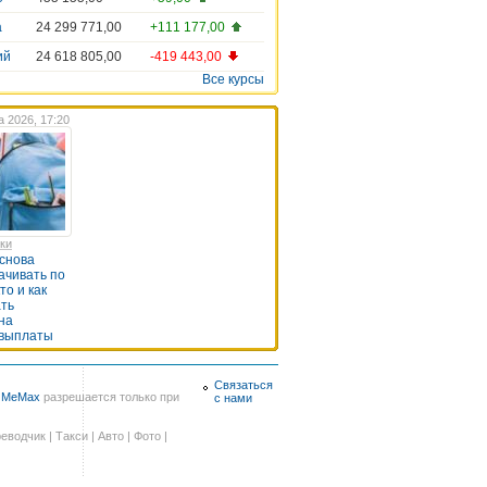
а
24 299 771,00
+111 177,00
ий
24 618 805,00
-419 443,00
Все курсы
а 2026, 17:20
нки
снова
ачивать по
кто и как
ть
на
 выплаты
Связаться
в
MeMax
разрешается только при
с нами
еводчик
|
Такси
|
Авто
|
Фото
|