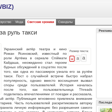
BIZ)
скусство
Мода
Светские хроники
Скандалы
за руль такси
Реклама
Украинский актёр театра и кино
Размер текста:
Роман Ясиновский, известный по
роли Артёма в сериале Спіймати
Кайдаша, неожиданно стал героем
бурных обсуждений в соцсетях после
того, как одна из пассажирок узнала его за рулём
такси. Пост о случайной встрече быстро набрал
популярность, однако вместо восхищения вызвал
споры среди пользователей. История началась
после того, как пользовательница Threads
поделилась впечатлениями от поездки и рассказала,
ный актёр. Публикация мгновенно привлекла внимание
Последн
тариев. Часть пользователей раскритиковала авторку
остранила личную информацию без разрешения самого