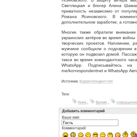
Ясиновского. В защиту актёра выс
Светлицкая и блогер Алина Шаман
приватность независимо от популя
Романа Ясиновского. В коммен
дополнительном заработке, а готовн
Многие также обратили внимание
украинских актёров во время войны
творческих проектов. Напомним, 
мужчине сообщили о подозрении в
которую он подвозил домой. Пассаж
такси во время комендантского часа
WhatsApp. Подписывайтесь на н
me/korrespondentnet и WhatsApp Авто
Источник:
Корреспондент.net
Теги:
Киев
,
Время
,
сокращени
Добавить комментарий
Ваше имя:
Комментарий: