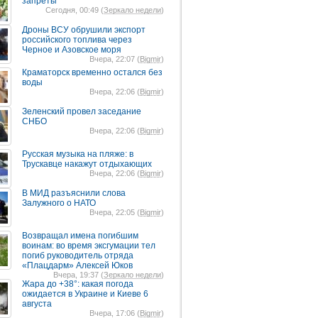
запреты
Сегодня, 00:49 (
Зеркало недели
)
Дроны ВСУ обрушили экспорт
российского топлива через
Черное и Азовское моря
Вчера, 22:07 (
Bigmir
)
Краматорск временно остался без
воды
Вчера, 22:06 (
Bigmir
)
Зеленский провел заседание
СНБО
Вчера, 22:06 (
Bigmir
)
Русская музыка на пляже: в
Трускавце накажут отдыхающих
Вчера, 22:06 (
Bigmir
)
В МИД разъяснили слова
Залужного о НАТО
Вчера, 22:05 (
Bigmir
)
Возвращал имена погибшим
воинам: во время эксгумации тел
погиб руководитель отряда
«Плацдарм» Алексей Юков
Вчера, 19:37 (
Зеркало недели
)
Жара до +38°: какая погода
ожидается в Украине и Киеве 6
августа
Вчера, 17:06 (
Bigmir
)