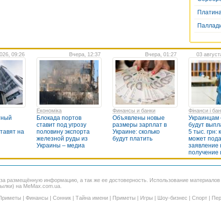
Платин
Паллад
026, 09:26
Вчера, 12:37
Вчера, 01:27
03 август
Економіка
Финансы и банки
Фінанси і ба
тный
Блокада портов
Объявлены новые
Украинцам 
ставит под угрозу
размеры зарплат в
будут выпл
ставят на
половину экспорта
Украине: сколько
5 тыс. грн: 
железной руды из
будут платить
может пода
Украины – медиа
заявление 
получение
 за размещённую информацию, а так же ее достоверность. Использование материало
сылки) на MeMax.com.ua.
Приметы
|
Финансы
|
Сонник
|
Тайна имени
|
Приметы
|
Игры
|
Шоу-бизнес
|
Спорт
|
Пер