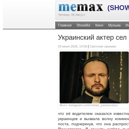
(SHOW
Четверг, 06 Август
Главная
ShowBiz
Кино
Музыка
И
Украинский актер сел 
|
03 июня 2026, 14:58
Светские хроники
Фото: instagram.com/roman_yasinovskyi
что её водителем оказался извест
украинцев и вызвала волну коммен
поста, подчеркнув, что она распр