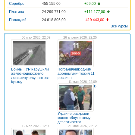
Серебро
455 155,00
+59,00
Платина
24 299 771,00
+111 177,00
Палладий
24 618 805,00
-419 443,00
Все курсы
06 мая 2026, 22:09
26 апреля 2026, 22:25
Воины ГУР нарушили
Пограничник одним
железнодорожную
дроном уничтожил 11
логистику оккупантов в
россиян
Крыму
11 мая 2026, 22:09
В
Украине раскрыли
масштабную схему
дезертирства
12 мая 2026, 12:00
21 мая 2026, 22:12