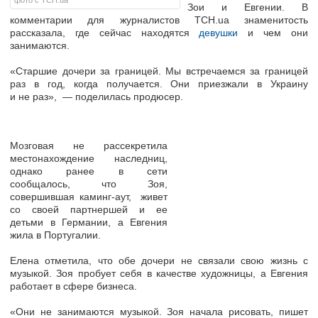
фото с ТСН.ua
Зои и Евгении. В
комментарии для журналистов ТСН.ua знаменитость
рассказала, где сейчас находятся
девушки
и чем они
занимаются.
«Старшие дочери за границей. Мы встречаемся за границей
раз в год, когда получается. Они приезжали в Украину
и не раз», — поделилась продюсер.
Мозговая не рассекретила
местонахождение наследниц,
однако ранее в сети
сообщалось, что Зоя,
совершившая каминг-аут, живет
со своей партнершей и ее
детьми в Германии, а Евгения
жила в Португалии.
Елена отметила, что обе дочери не связали свою жизнь с
музыкой. Зоя пробует себя в качестве художницы, а Евгения
работает в сфере бизнеса.
«Они не занимаются музыкой. Зоя начала рисовать, пишет