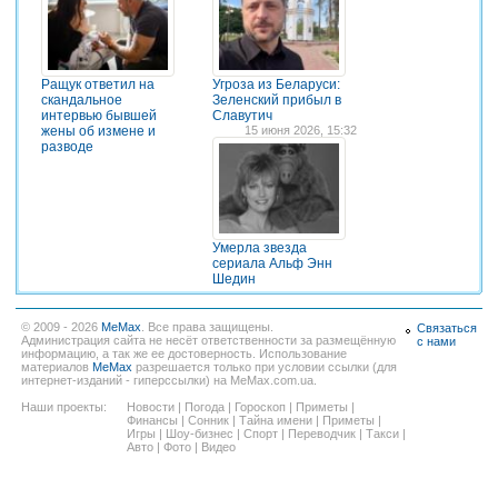
Ращук ответил на
Угроза из Беларуси:
скандальное
Зеленский прибыл в
интервью бывшей
Славутич
жены об измене и
15 июня 2026, 15:32
разводе
Умерла звезда
сериала Альф Энн
Шедин
© 2009 - 2026
MeMax
. Все права защищены.
Связаться
Администрация сайта не несёт ответственности за размещённую
с нами
информацию, а так же ее достоверность. Использование
материалов
MeMax
разрешается только при условии ссылки (для
интернет-изданий - гиперссылки) на MeMax.com.ua.
Наши проекты:
Новости
|
Погода
|
Гороскоп
|
Приметы
|
Финансы
|
Сонник
|
Тайна имени
|
Приметы
|
Игры
|
Шоу-бизнес
|
Спорт
|
Переводчик
|
Такси
|
Авто
|
Фото
|
Видео