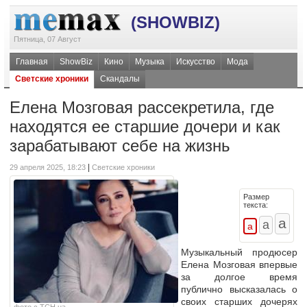
(SHOWBIZ)
Пятница, 07 Август
Главная
ShowBiz
Кино
Музыка
Искусство
Мода
Светские хроники
Скандалы
Елена Мозговая рассекретила, где
находятся ее старшие дочери и как
зарабатывают себе на жизнь
|
29 апреля 2025, 18:23
Светские хроники
Размер
текста:
Музыкальный продюсер
Елена Мозговая впервые
за долгое время
публично высказалась о
своих старших дочерях