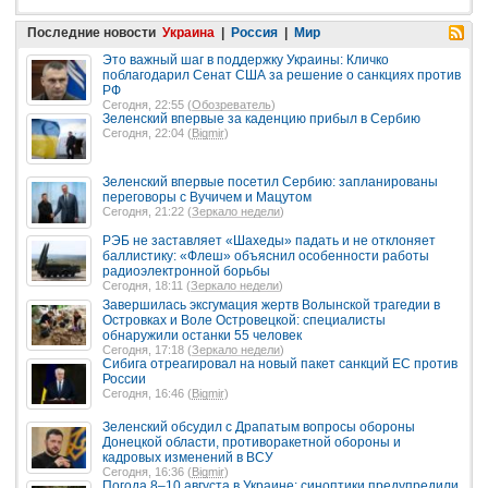
Последние новости
Украина
|
Россия
|
Мир
Это важный шаг в поддержку Украины: Кличко
поблагодарил Сенат США за решение о санкциях против
РФ
Сегодня, 22:55 (
Обозреватель
)
Зеленский впервые за каденцию прибыл в Сербию
Сегодня, 22:04 (
Bigmir
)
Зеленский впервые посетил Сербию: запланированы
переговоры с Вучичем и Мацутом
Сегодня, 21:22 (
Зеркало недели
)
РЭБ не заставляет «Шахеды» падать и не отклоняет
баллистику: «Флеш» объяснил особенности работы
радиоэлектронной борьбы
Сегодня, 18:11 (
Зеркало недели
)
Завершилась эксгумация жертв Волынской трагедии в
Островках и Воле Островецкой: специалисты
обнаружили останки 55 человек
Сегодня, 17:18 (
Зеркало недели
)
Сибига отреагировал на новый пакет санкций ЕС против
России
Сегодня, 16:46 (
Bigmir
)
Зеленский обсудил с Драпатым вопросы обороны
Донецкой области, противоракетной обороны и
кадровых изменений в ВСУ
Сегодня, 16:36 (
Bigmir
)
Погода 8–10 августа в Украине: синоптики предупредили