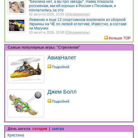
"Бензина нет, а вы про звезды". Навка показала
россиянам, как ей хорошо в России с Песковым, и
поплатилась за это
02 августа 2026, 13:55 (
Обозреватель
)
Левченко и еще 12 спортсменов исключили из сборной
Украины на ЧЕ по легкой атлетике. Известно, в составе
ли Магучих
03 августа 2026, 10:58 (
Обозреватель
)
больше TOP
Самые популярные игры: "Стрелялки"
АвиаНалет
Подробней
Джем Болл
Подробней
День ангела
сегодня
|
завтра
Кристина