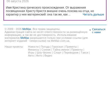
06 августа 2026
Имя Кристина греческого происхождения. От выражения
посвященная Христу Кристя внешне очень похожа на отца, но
характер у нее материнский: она так же, как ...
Читать дальше
© 2009 - 2026
MeMax
. Все права защищены.
Связаться
Администрация сайта не несёт ответственности за размещённую
с нами
информацию, а так же ее достоверность. Использование
материалов
MeMax
разрешается только при условии ссылки (для
интернет-изданий - гиперссылки) на MeMax.com.ua.
Наши проекты:
Новости
|
Погода
|
Гороскоп
|
Приметы
|
Финансы
|
Сонник
|
Тайна имени
|
Приметы
|
Игры
|
Шоу-бизнес
|
Спорт
|
Переводчик
|
Такси
|
Авто
|
Фото
|
Видео