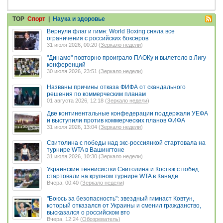
TOP
Спорт
|
Наука и здоровье
Вернули флаг и гимн: World Boxing сняла все
ограничения с российских боксеров
31 июля 2026, 00:20 (
Зеркало недели
)
"Динамо" повторно проиграло ПАОКу и вылетело в Лигу
конференций
30 июля 2026, 23:51 (
Зеркало недели
)
Названы причины отказа ФИФА от скандального
решения по коммерческим планам
01 августа 2026, 12:18 (
Зеркало недели
)
Две континентальные конфедерации поддержали УЕФА
и выступили против коммерческих планов ФИФА
31 июля 2026, 13:04 (
Зеркало недели
)
Свитолина с победы над экс-россиянкой стартовала на
турнире WTA в Вашингтоне
31 июля 2026, 10:30 (
Зеркало недели
)
Украинские теннисистки Свитолина и Костюк с побед
стартовали на крупном турнире WTA в Канаде
Вчера, 00:40 (
Зеркало недели
)
"Боюсь за безопасность": звездный гимнаст Ковтун,
который отказался от Украины и сменил гражданство,
высказался о российском вто
Вчера, 12:24 (
Обозреватель
)