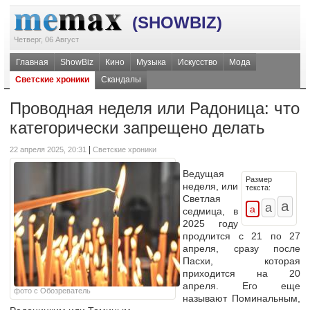
(SHOWBIZ)
Четверг, 06 Август
Главная
ShowBiz
Кино
Музыка
Искусство
Мода
Светские хроники
Скандалы
Проводная неделя или Радоница: что
категорически запрещено делать
|
22 апреля 2025, 20:31
Светские хроники
Ведущая
Размер
неделя, или
текста:
Светлая
седмица, в
2025 году
продлится с 21 по 27
апреля, сразу после
Пасхи, которая
приходится на 20
апреля. Его еще
фото с Обозреватель
называют Поминальным,