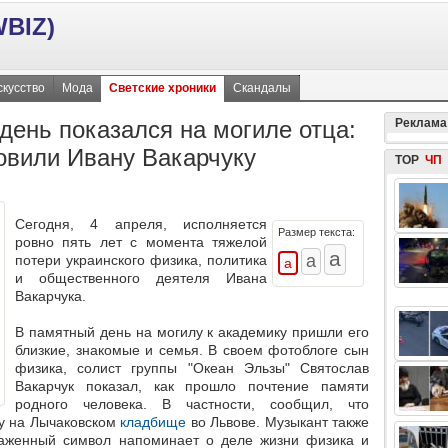
BIZ)
скусство
Мода
Светские хроники
Скандалы
день показался на могиле отца:
Реклама
овили Ивану Вакарчуку
TOP
ЧП
Сегодня, 4 апреля, исполняется
Размер текста:
ровно пять лет с момента тяжелой
потери украинского физика, политика
и общественного деятеля Ивана
Вакарчука.
В памятный день на могилу к академику пришли его
близкие, знакомые и семья. В своем фотоблоге сын
физика, солист группы "Океан Эльзы" Святослав
Вакарчук показал, как прошло почтение памяти
родного человека. В частности, сообщил, что
цу на Лычаковском
кладбище
во Львове. Музыкант также
раженный символ напоминает о деле жизни физика и