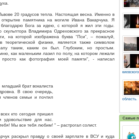
уха.
о Львове 20 градусов тепла. Настоящая весна. Именно в
 открытие памятника на могиле Ивана Вакарчука. Я
 благодарю Бога за идею, с которой я жил эти годы.
го скульптора Владимира Одреховского за прекрасное
и, на которой изображена буква “Пси”, – пожалуй,
в теоретической физике, является также символом
папу таким, каким он был. Глубоким, но простым.
ню, как маленьким лазил по полу, на котором лежали
просто как фотография моей памяти", - написал
киевского
е младший брат вокалиста
дровна. В свою очередь,
и членов семьи и почтил
область.
всех кто сегодня пришел
Самые п
и удовольствие для нас.
тебя! Мы все тебя любим! " – растрогал солист.
рчук раскрыл правду о своей зарплате в ВСУ и куда