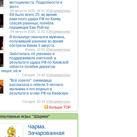
мотоциклиста. Подробности и
фото
04 августа 2026, 16:21 (
Обозреватель
)
Ей было всего 25: во время
ракетного удара РФ по Киеву,
спасая раненых, погибла
парамедик Ева Ройтер.
04 августа 2026, 11:52 (
Обозреватель
)
В больнице скончался мужчина,
получивший ранение во время
обстрела Киева 5 августа
Вчера, 12:51 (
Обозреватель
)
Заботилась об учениках и
поддерживала учителей: в
результате удара РФ по Киевской
области погибли директор
 лицея, её м
Сегодня, 13:40 (
Обозреватель
)
"Всё горело": очевидица
рассказала о гибели 3-летнего
мальчика и его родных в
результате атаки РФ на Киевскую
Сегодня, 10:24 (
Обозреватель
)
больше TOP
опулярные игры: "Шарики"
Чарма.
Зачарованная