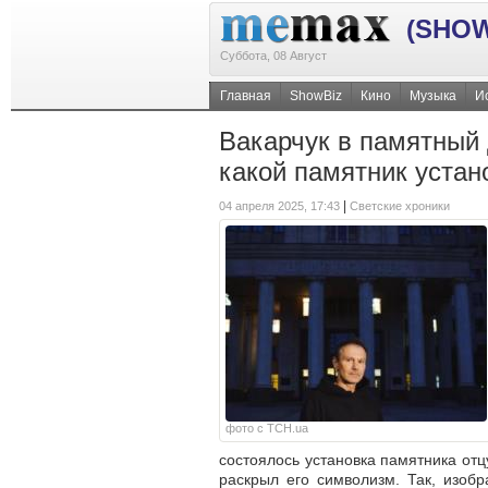
(SHOW
Суббота, 08 Август
Главная
ShowBiz
Кино
Музыка
И
Вакарчук в памятный 
какой памятник устан
|
04 апреля 2025, 17:43
Светские хроники
фото с ТСН.ua
состоялось установка памятника от
раскрыл его символизм. Так, изоб