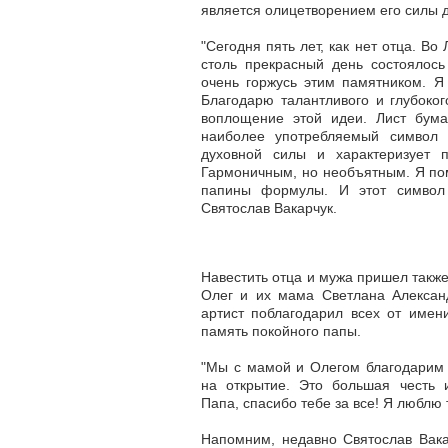
является олицетворением его силы д
"Сегодня пять лет, как нет отца. В
столь прекрасный день состоялось
очень горжусь этим памятником. Я
Благодарю талантливого и глубоко
воплощение этой идеи. Лист бумаг
наиболее употребляемый символ 
духовной силы и характеризует 
Гармоничным, но необъятным. Я пом
папины формулы. И этот символ 
Святослав Вакарчук.
Навестить отца и мужа пришел такж
Олег и их мама Светлана Алексан
артист поблагодарил всех от имен
память покойного папы.
"Мы с мамой и Олегом благодарим 
на открытие. Это большая честь 
Папа, спасибо тебе за все! Я люблю 
Напомним, недавно Святослав Вака