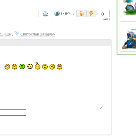
0
0
адбище
,
Святослав Вакарчук