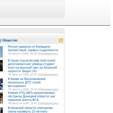
|
Общество
Россия ударила по Киевщине
баллистикой: первые подробности
05 августа 2026, 00:35 (
Обозреватель
)
В Луцке под колесами Audi погиб
десятиклассник: убийца-студент
ехал на красный свет на бешеной
скорости. Видео 18+
01 августа 2026, 22:07 (
Обозреватель
)
В Киеве на Васильковской
произошло ДТП: погиб
мотоциклист.
02 августа 2026, 15:42 (
Обозреватель
)
Клирик УПЦ (МП) корректировал
обстрелы Донецкой области: как
наказали агента ФСБ
06 августа 2026, 18:47 (
Обозреватель
)
В Киевской области электричка
сбила насмерть 15-летнего