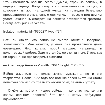
Что изменилось больше всего? Думаю, страх за близких, в
первую очередь. Когда смерть соотечественников, людей, с
которыми ты жил на одной улице, из трагедии буквально
превращается в ежедневную статистику — совсем под другим
углом начинаешь смотреть на понятие оставшегося времени.
Всегда есть риск не успеть…
[related_material id="680027" type="2"]
Есть ли что-то, что война не смогла отнять? Наверное,
эмпатичность. Мне кажется, у меня она проявляется даже
чрезмерно. Что, кстати, порой мешает, например, в
волонтерской работе. Зато я стал более скептичным. И это, как
ни странно, не противоречит эмпатии.
— Александр Алексеев" width="961" height="1280" />
Война изменила не только жизнь музыканта, но и его
творчество. После 2022 года всё больше песен Кистрина стали
попыткой осмыслить травматический опыт, память и утрату.
— О чём вы поёте и пишете сейчас — как в группе, так и в
своём сольном проекте? Что вас к этому побуждает,
вдохновляет?