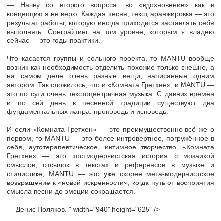
— Начну со второго вопроса: во «вдохновение» как в
концепцию я не верю. Каждая песня, текст, аранжировка — это
результат работы, которую иногда приходится заставлять себя
выполнять. Сонграйтинг на том уровне, которым я владею
сейчас — это годы практики.
Что касается группы и сольного проекта, то MANTU вообще
возник как необходимость отделить похожие только внешне, а
на самом деле очень разные вещи, написанные одним
автором. Так сложилось, что и «Комната Гретхен», и MANTU —
это по сути очень текстоцентричная музыка. С давних времён
и по сей день в песенной традиции существуют два
фундаментальных жанра: проповедь и исповедь.
И если «Комната Гретхен» — это преимущественно всё же о
первом, то MANTU — это более интровертное, погружённое в
себя, аутотерапевтическое, интимное творчество. «Комната
Гретхен» — это постмодернистская история с мозаикой
смыслов, отсылок в текстах и референсов в музыке и
стилистике; MANTU — это уже скорее мета-модернистское
возвращение к «новой искренности», когда путь от восприятия
смысла песни до эмоции сокращается.
— Денис Поляков. " width="940" height="625" />