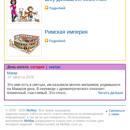
Подробней
Римская империя
Подробней
День ангела
сегодня
|
завтра
Макар
07 августа 2026
Это имя есть в святцах, им называли многих мальчиков, родившихся
на Макаров день. В переводе с древнегреческого означает:
блаженный, счастливый. Это спосо...
Читать дальше
© 2009 - 2026
MeMax
. Все права защищены.
Связаться
Администрация сайта не несёт ответственности за размещённую
с нами
информацию, а так же ее достоверность. Использование
материалов
MeMax
разрешается только при условии ссылки (для
интернет-изданий - гиперссылки) на MeMax.com.ua.