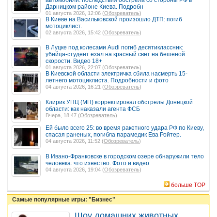
Дарницком районе Киева. Подробн
01 августа 2026, 12:06 (
Обозреватель
)
В Киеве на Васильковской произошло ДТП: погиб
мотоциклист.
02 августа 2026, 15:42 (
Обозреватель
)
В Луцке под колесами Audi погиб десятиклассник:
убийца-студент ехал на красный свет на бешеной
скорости. Видео 18+
01 августа 2026, 22:07 (
Обозреватель
)
В Киевской области электричка сбила насмерть 15-
летнего мотоциклиста. Подробности и фото
04 августа 2026, 16:21 (
Обозреватель
)
Клирик УПЦ (МП) корректировал обстрелы Донецкой
области: как наказали агента ФСБ
Вчера, 18:47 (
Обозреватель
)
Ей было всего 25: во время ракетного удара РФ по Киеву,
спасая раненых, погибла парамедик Ева Ройтер.
04 августа 2026, 11:52 (
Обозреватель
)
В Ивано-Франковске в городском озере обнаружили тело
человека: что известно. Фото и видео
04 августа 2026, 19:04 (
Обозреватель
)
больше TOP
Самые популярные игры: "Бизнес"
Шоу домашних животных