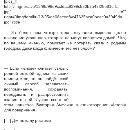
[pics_lr
left="/img/forall/u/13/95/96e9ccfdac9399c520b2a42f28e81cf1.
jpg" ltitle=""
right="/img/forall/u/13/95/de08eceaf4c47625aca0beac0a3949da.
jpg" rtitle=""]
— За более чем четыре года оккупации выросло целое
поколение украинцев, которые не могут вернуться домой. Что,
по вашему мнению, помогает не потерять связь с родным
городом, даже когда физически его нет рядом?
— Если человек считает связь с
родной землёй одним из своих
приоритетов, то он найдёт свой
личный способ запечатлеть
воспоминания, сохранять,
передавать и распространять
знания о ней. Лучше всего об
этом написала Виктория Амелина в стихотворении «Історія
для повернення».
[... ] Дім помалу ростиме