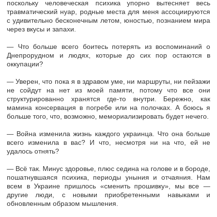
поскольку человеческая психика упорно вытесняет весь
травматический нуар, родные места для меня ассоциируются
с удивительно бесконечным летом, юностью, познанием мира
через вкусы и запахи.
— Что больше всего боитесь потерять из воспоминаний о
Днепрорудном и людях, которые до сих пор остаются в
оккупации?
— Уверен, что пока я в здравом уме, ни маршруты, ни пейзажи
не сойдут на нет из моей памяти, потому что все они
структурированно хранятся где-то внутри. Бережно, как
мамина консервация в погребе или на полочках. А боюсь я
больше того, что, возможно, мемориализировать будет нечего.
— Война изменила жизнь каждого украинца. Что она больше
всего изменила в вас? И что, несмотря ни на что, ей не
удалось отнять?
— Всё так. Минус здоровье, плюс седина на голове и в бороде,
пошатнувшаяся психика, периоды уныния и отчаяния. Нам
всем в Украине пришлось «сменить прошивку», мы все —
другие люди, с новыми приобретенными навыками и
обновленным образом мышления.