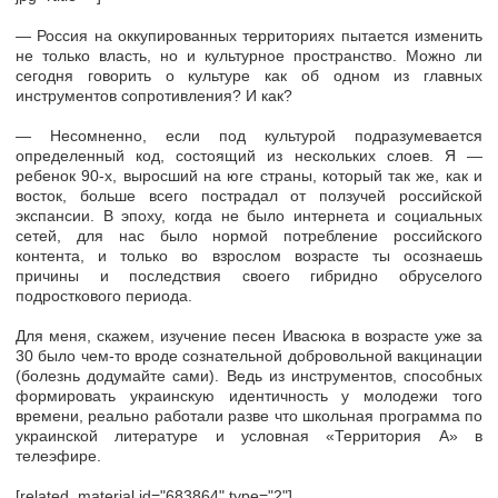
— Россия на оккупированных территориях пытается изменить
не только власть, но и культурное пространство. Можно ли
сегодня говорить о культуре как об одном из главных
инструментов сопротивления? И как?
— Несомненно, если под культурой подразумевается
определенный код, состоящий из нескольких слоев. Я —
ребенок 90-х, выросший на юге страны, который так же, как и
восток, больше всего пострадал от ползучей российской
экспансии. В эпоху, когда не было интернета и социальных
сетей, для нас было нормой потребление российского
контента, и только во взрослом возрасте ты осознаешь
причины и последствия своего гибридно обруселого
подросткового периода.
Для меня, скажем, изучение песен Ивасюка в возрасте уже за
30 было чем-то вроде сознательной добровольной вакцинации
(болезнь додумайте сами). Ведь из инструментов, способных
формировать украинскую идентичность у молодежи того
времени, реально работали разве что школьная программа по
украинской литературе и условная «Территория А» в
телеэфире.
[related_material id="683864" type="2"]