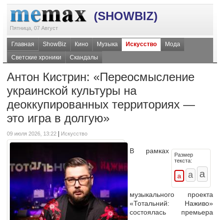
(SHOWBIZ)
Пятница, 07 Август
Главная
ShowBiz
Кино
Музыка
Искусство
Мода
Светские хроники
Скандалы
Антон Кистрин: «Переосмысление
украинской культуры на
деоккупированных территориях —
это игра в долгую»
|
09 июля 2026, 13:22
Искусство
В рамках
Размер
текста:
музыкального проекта
«Тотальний: Наживо»
состоялась премьера