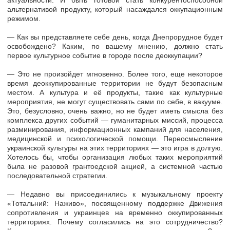
актуальности. И быть готовой стать конкурентоспособной
альтернативой продукту, который насаждался оккупационным
режимом.
— Как вы представляете себе день, когда Днепрорудное будет
освобождено? Каким, по вашему мнению, должно стать
первое культурное событие в городе после деоккупации?
— Это не произойдет мгновенно. Более того, еще некоторое
время деоккупированные территории не будут безопасным
местом. А культура и её продукты, такие как культурные
мероприятия, не могут существовать сами по себе, в вакууме.
Это, безусловно, очень важно, но не будет иметь смысла без
комплекса других событий — гуманитарных миссий, процесса
разминирования, информационных кампаний для населения,
медицинской и психологической помощи. Переосмысление
украинской культуры на этих территориях — это игра в долгую.
Хотелось бы, чтобы организация любых таких мероприятий
была не разовой грантоедской акцией, а системной частью
последовательной стратегии.
— Недавно вы присоединились к музыкальному проекту
«Тотальний: Наживо», посвященному поддержке Движения
сопротивления и украинцев на временно оккупированных
территориях. Почему согласились на это сотрудничество?