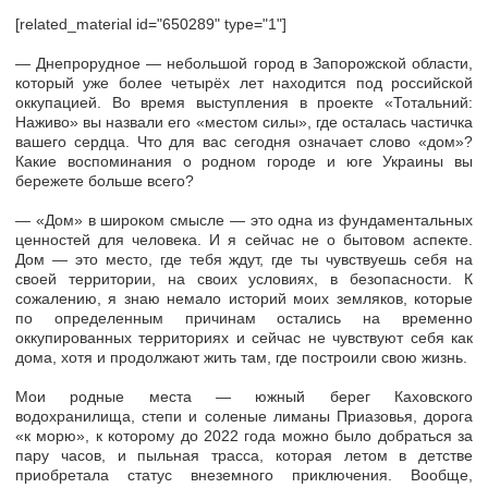
[related_material id="650289" type="1"]
— Днепрорудное — небольшой город в Запорожской области,
который уже более четырёх лет находится под российской
оккупацией. Во время выступления в проекте «Тотальний:
Наживо» вы назвали его «местом силы», где осталась частичка
вашего сердца. Что для вас сегодня означает слово «дом»?
Какие воспоминания о родном городе и юге Украины вы
бережете больше всего?
— «Дом» в широком смысле — это одна из фундаментальных
ценностей для человека. И я сейчас не о бытовом аспекте.
Дом — это место, где тебя ждут, где ты чувствуешь себя на
своей территории, на своих условиях, в безопасности. К
сожалению, я знаю немало историй моих земляков, которые
по определенным причинам остались на временно
оккупированных территориях и сейчас не чувствуют себя как
дома, хотя и продолжают жить там, где построили свою жизнь.
Мои родные места — южный берег Каховского
водохранилища, степи и соленые лиманы Приазовья, дорога
«к морю», к которому до 2022 года можно было добраться за
пару часов, и пыльная трасса, которая летом в детстве
приобретала статус внеземного приключения. Вообще,