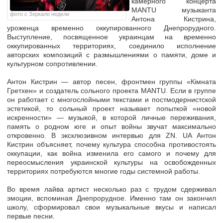
камерного концерта
MANTU музыканта
фото с Зеркало недели
Антона Кистрина,
уроженца временно оккупированного Днепрорудного.
Выступление, посвященное украинцам на временно
оккупированных территориях, соединило исполнение
авторских композиций с размышлениями о памяти, доме и
культурном сопротивлении.
Антон Кистрин — автор песен, фронтмен группы «Кімната
Гретхен» и создатель сольного проекта MANTU. Если в группе
он работает с многослойными текстами и постмодернистской
эстетикой, то сольный проект называет попыткой «новой
искренности» — музыкой, в которой личные переживания,
память о родном юге и опыт войны звучат максимально
откровенно. В эксклюзивном интервью для ZN. UA Антон
Кистрин объясняет, почему культура способна противостоять
оккупации, как война изменила его самого и почему для
переосмысления украинской культуры на освобожденных
территориях потребуются многие годы системной работы.
Во время лайва артист несколько раз с трудом сдерживал
эмоции, вспоминая Днепрорудное. Именно там он закончил
школу, сформировал свои музыкальные вкусы и написал
первые песни.