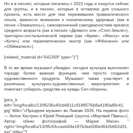
Но и в песнях, которые писались с 2022 года и пишутся сейчас
для группы, и в песнях, которые я оставляю для сольного
проекта, есть место для тем переживания травматического
опыта, важности внимания к психическому здоровью (как в
песне «Зламалось»), самоироничной самодиагностики кризиса
среднего возраста (как в песнях «Диявол» или «Стоп-Земля»),
триггерно-ностальгической лирики (как «Крим», «Манту» или
«Коти») или терапевтических мантр (как «Фібоначчі» или
«Обійматися»).
[related_material id="642359" type="1"]
В то же время музыкант убежден: сегодня культура выполняет
гораздо более важную функцию, чем просто создание
художественного продукта. Музыкант также участвует в
различных культурно-художественных мероприятиях и
помогает собирать средства на нужды Сил обороны.
[pics_lr
left="/img/forall/u/13/95/36c40cb6611c9188576b8a4180a89c41.
jpg" ltitle="«Праздник музыки» во Львове 2026. На первом фото
— Антон Кистрин и Юрий Рокецкий (группа «Мертвий Півень»).
Автор обеих фотографий — Мария Масич. "
right="/img/forall/u/13/95/43cceeb04e187b3ee500e4642b662d31.
jpg" rtitle=""]