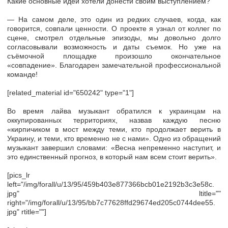
Какие основные идеи хотели донести своим выступлением?
— На самом деле, это один из редких случаев, когда, как
говорится, совпали ценности. О проекте я узнал от коллег по
сцене, смотрел отдельные эпизоды, мы довольно долго
согласовывали возможность и даты съемок. Но уже на
съёмочной площадке произошло окончательное
«совпадение». Благодарен замечательной профессиональной
команде!
[related_material id="650242" type="1"]
Во время лайва музыкант обратился к украинцам на
оккупированных территориях, назвав каждую песню
«кирпичиком в мост между теми, кто продолжает верить в
Украину, и теми, кто временно не с нами». Одно из обращений
музыкант завершил словами: «Весна непременно наступит, и
это единственный прогноз, в который нам всем стоит верить».
[pics_lr
left="/img/forall/u/13/95/459b403e877366bcb01e2192b3c3e58c.
jpg" ltitle=""
right="/img/forall/u/13/95/bb7c77628ffd29674ed205c0744dee55.
jpg" rtitle=""]