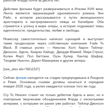
работой Форда почти за десять лет.
Действие фильма будет разворачиваться в Италии XVIII века.
Лента является экранизацией одноименного романа Энн
Райс, в котором рассказывается о путях венецианского
аристократа и кастрированного певца из Калабрии. Оба
стремятся к успеху в мире оперы, а история поднимает темы
идентичности, предательства, любви и свободы.
Режиссер самостоятельно написал сценарий и выступает
также продюсером через собственную компанию Fade To
Black. В главных ролях — Николас Холт, Аарон Тейлор-
Джонсон, Адель, Киаран Хайндс, Джордж Маккей, Марк Стронг,
Колин Ферт, Пол Беттани, Оуэн Купер, Хантер Шафер,
Тандиве Ньютон, Дэрил Маккормак и другие актеры.
[see_also ids="661153"]
Сейчас
фильм
находится на стадии предпродакшна в Лондоне
и Риме. Основные съемки должны начаться в середине
января 2026 года, а релиз ожидается осенью того же года.
Cry To Heaven станет не только дебютом Адель в кино, но и
повторным творческим объединением Форда с несколькими
актерами, с которыми он ранее уже работал. Тейлор-Джонсон