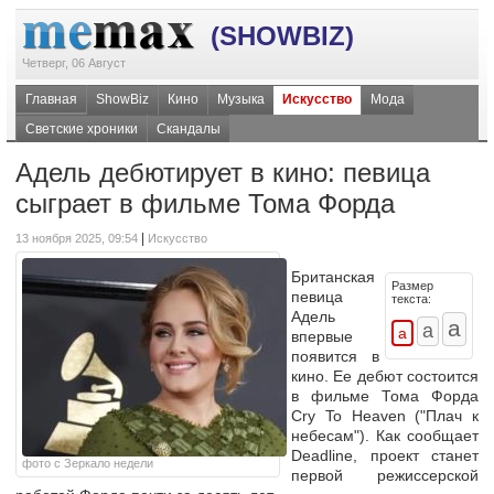
(SHOWBIZ)
Четверг, 06 Август
Главная
ShowBiz
Кино
Музыка
Искусство
Мода
Светские хроники
Скандалы
Адель дебютирует в кино: певица
сыграет в фильме Тома Форда
|
13 ноября 2025, 09:54
Искусство
Британская
Размер
певица
текста:
Адель
впервые
появится в
кино. Ее дебют состоится
в фильме Тома Форда
Cry To Heaven ("Плач к
небесам"). Как сообщает
Deadline, проект станет
фото с Зеркало недели
первой режиссерской