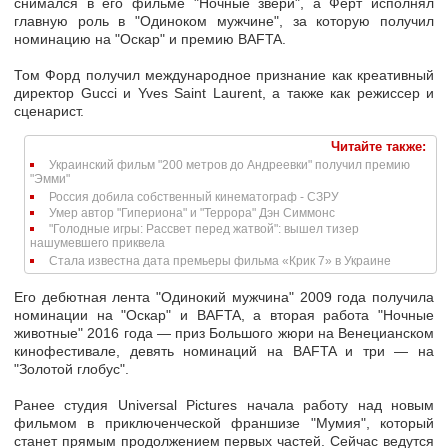
снимался в его фильме "Ночные звери", а Ферт исполнял
главную роль в "Одиноком мужчине", за которую получил
номинацию на "Оскар" и премию BAFTA.
Том Форд получил международное признание как креативный
директор Gucci и Yves Saint Laurent, а также как режиссер и
сценарист.
Читайте также:
Украинский фильм "200 метров до Андреевки" получил премию
"Эмми"
Россия добила собственный кинематограф - СЗРУ
Умер автор "Гипериона" и "Террора" Дэн Симмонс
"Голодные игры: Рассвет перед жатвой": вышел тизер
нашумевшего приквела
Стала известна дата премьеры фильма «Крик 7» в Украине
Его дебютная лента "Одинокий мужчина" 2009 года получила
номинации на "Оскар" и BAFTA, а вторая работа "Ночные
животные" 2016 года — приз Большого жюри на Венецианском
кинофестивале, девять номинаций на BAFTA и три — на
"Золотой глобус".
Ранее студия Universal Pictures начала работу над новым
фильмом в приключенческой франшизе "Мумия", который
станет прямым продолжением первых частей. Сейчас ведутся