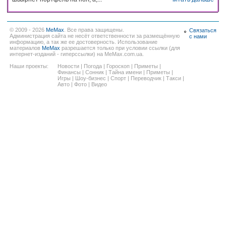
© 2009 - 2026
MeMax
. Все права защищены.
Связаться
Администрация сайта не несёт ответственности за размещённую
с нами
информацию, а так же ее достоверность. Использование
материалов
MeMax
разрешается только при условии ссылки (для
интернет-изданий - гиперссылки) на MeMax.com.ua.
Наши проекты:
Новости
|
Погода
|
Гороскоп
|
Приметы
|
Финансы
|
Сонник
|
Тайна имени
|
Приметы
|
Игры
|
Шоу-бизнес
|
Спорт
|
Переводчик
|
Такси
|
Авто
|
Фото
|
Видео