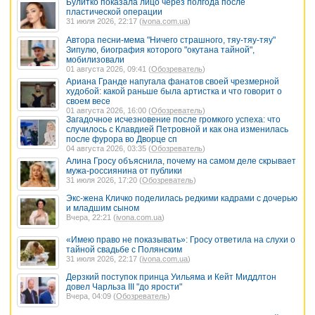
Булитко показала лицо через полгода после
пластической операции
31 июля 2026, 22:17 (
ivona.com.ua
)
Автора песни-мема "Ничего страшного, тяу-тяу-тяу"
Зипулю, биография которого "окутана тайной",
мобилизовали
01 августа 2026, 09:41 (
Обозреватель
)
Ариана Гранде напугала фанатов своей чрезмерной
худобой: какой раньше была артистка и что говорит о
своем весе
01 августа 2026, 16:00 (
Обозреватель
)
Загадочное исчезновение после громкого успеха: что
случилось с Клавдией Петровной и как она изменилась
после фурора во Дворце сп
04 августа 2026, 03:35 (
Обозреватель
)
Алина Гросу объяснила, почему на самом деле скрывает
мужа-россиянина от публики
31 июля 2026, 17:20 (
Обозреватель
)
Экс-жена Кличко поделилась редкими кадрами с дочерью
и младшим сыном
Вчера, 22:21 (
ivona.com.ua
)
«Имею право не показывать»: Гросу ответила на слухи о
тайной свадьбе с Полянским
31 июля 2026, 22:17 (
ivona.com.ua
)
Дерзкий поступок принца Уильяма и Кейт Миддлтон
довел Чарльза III "до ярости"
Вчера, 04:09 (
Обозреватель
)