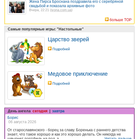
Жена Пирса Броснана поздравила его с серебряной
свадьбой и показала архивные фото
Вчера, 22:21 (
ivona.com.ua
)
больше TOP
Самые популярные игры: "Настольные"
Царство зверей
Подробней
Медовое приключение
Подробней
День ангела
сегодня
|
завтра
Борис
06 августа 2026
От старославянского - борец за славу. Боренька с раннего детства
знает, что такое хорошо и как это хорошо делать. Он никогда не
швырнет портфель на пол, а,...
Читать дальше