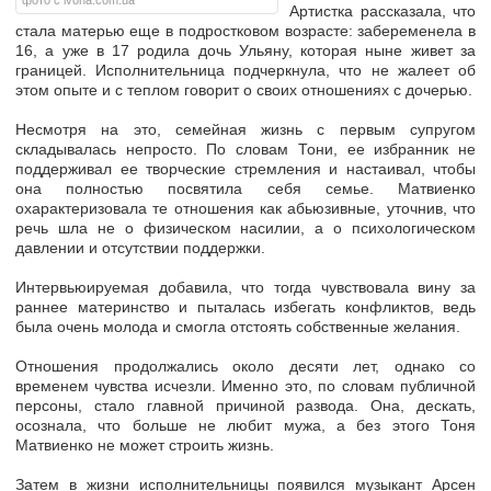
фото с ivona.com.ua
Артистка рассказала, что
стала матерью еще в подростковом возрасте: забеременела в
16, а уже в 17 родила дочь Ульяну, которая ныне живет за
границей. Исполнительница подчеркнула, что не жалеет об
этом опыте и с теплом говорит о своих отношениях с дочерью.
Несмотря на это, семейная жизнь с первым супругом
складывалась непросто. По словам Тони, ее избранник не
поддерживал ее творческие стремления и настаивал, чтобы
она полностью посвятила себя семье. Матвиенко
охарактеризовала те отношения как абьюзивные, уточнив, что
речь шла не о физическом насилии, а о психологическом
давлении и отсутствии поддержки.
Интервьюируемая добавила, что тогда чувствовала вину за
раннее материнство и пыталась избегать конфликтов, ведь
была очень молода и смогла отстоять собственные желания.
Отношения продолжались около десяти лет, однако со
временем чувства исчезли. Именно это, по словам публичной
персоны, стало главной причиной развода. Она, дескать,
осознала, что больше не любит мужа, а без этого Тоня
Матвиенко не может строить жизнь.
Затем в жизни исполнительницы появился музыкант Арсен