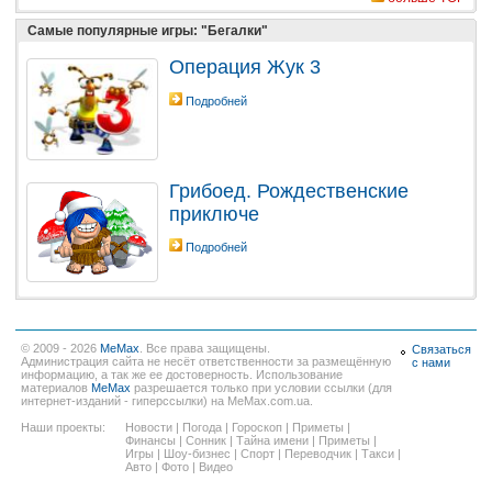
Самые популярные игры: "Бегалки"
Операция Жук 3
Подробней
Грибоед. Рождественские
приключе
Подробней
© 2009 - 2026
MeMax
. Все права защищены.
Связаться
Администрация сайта не несёт ответственности за размещённую
с нами
информацию, а так же ее достоверность. Использование
материалов
MeMax
разрешается только при условии ссылки (для
интернет-изданий - гиперссылки) на MeMax.com.ua.
Наши проекты:
Новости
|
Погода
|
Гороскоп
|
Приметы
|
Финансы
|
Сонник
|
Тайна имени
|
Приметы
|
Игры
|
Шоу-бизнес
|
Спорт
|
Переводчик
|
Такси
|
Авто
|
Фото
|
Видео