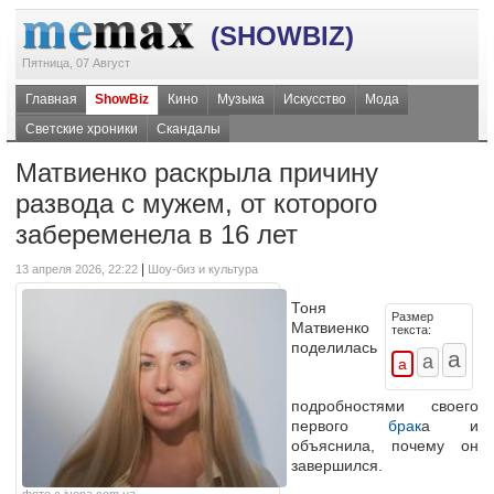
(SHOWBIZ)
Пятница, 07 Август
Главная
ShowBiz
Кино
Музыка
Искусство
Мода
Светские хроники
Скандалы
Матвиенко раскрыла причину
развода с мужем, от которого
забеременела в 16 лет
|
13 апреля 2026, 22:22
Шоу-биз и культура
Тоня
Размер
Матвиенко
текста:
поделилась
подробностями своего
первого
брак
а и
объяснила, почему он
завершился.