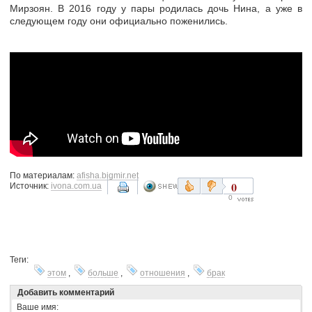
Мирзоян. В 2016 году у пары родилась дочь Нина, а уже в
следующем году они официально поженились.
По материалам:
afisha.bigmir.net
0
Источник:
ivona.com.ua
0
Теги:
этом
,
больше
,
отношения
,
брак
Добавить комментарий
Ваше имя: