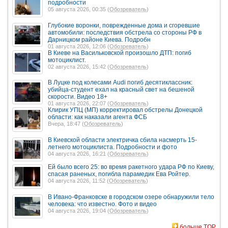
подробности
05 августа 2026, 00:35 (
Обозреватель
)
Глубокие воронки, поврежденные дома и сгоревшие
автомобили: последствия обстрела со стороны РФ в
Дарницком районе Киева. Подробн
01 августа 2026, 12:06 (
Обозреватель
)
В Киеве на Васильковской произошло ДТП: погиб
мотоциклист.
02 августа 2026, 15:42 (
Обозреватель
)
В Луцке под колесами Audi погиб десятиклассник:
убийца-студент ехал на красный свет на бешеной
скорости. Видео 18+
01 августа 2026, 22:07 (
Обозреватель
)
Клирик УПЦ (МП) корректировал обстрелы Донецкой
области: как наказали агента ФСБ
Вчера, 18:47 (
Обозреватель
)
В Киевской области электричка сбила насмерть 15-
летнего мотоциклиста. Подробности и фото
04 августа 2026, 16:21 (
Обозреватель
)
Ей было всего 25: во время ракетного удара РФ по Киеву,
спасая раненых, погибла парамедик Ева Ройтер.
04 августа 2026, 11:52 (
Обозреватель
)
В Ивано-Франковске в городском озере обнаружили тело
человека: что известно. Фото и видео
04 августа 2026, 19:04 (
Обозреватель
)
больше TOP