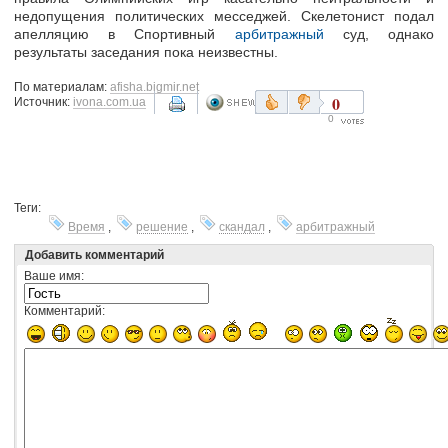
недопущения политических месседжей. Скелетонист подал
апелляцию в Спортивный
арбитражный
суд, однако
результаты заседания пока неизвестны.
По материалам:
afisha.bigmir.net
0
Источник:
ivona.com.ua
0
Теги:
Время
,
решение
,
скандал
,
арбитражный
Добавить комментарий
Ваше имя:
Комментарий: