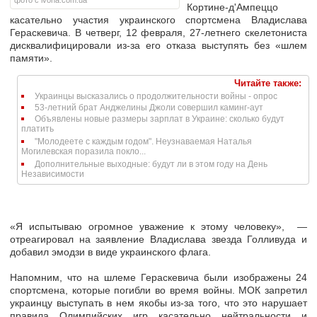
фото с ivona.com.ua
Кортине-д'Ампеццо
касательно участия украинского спортсмена Владислава
Гераскевича. В четверг, 12 февраля, 27-летнего скелетониста
дисквалифицировали из-за его отказа выступять без «шлем
памяти».
Читайте также:
Украинцы высказались о продолжительности войны - опрос
53-летний брат Анджелины Джоли совершил каминг-аут
Объявлены новые размеры зарплат в Украине: сколько будут
платить
"Молодеете с каждым годом". Неузнаваемая Наталья
Могилевская поразила покло...
Дополнительные выходные: будут ли в этом году на День
Независимости
«Я испытываю огромное уважение к этому человеку», —
отреагировал на заявление Владислава звезда Голливуда и
добавил эмодзи в виде украинского флага.
Напомним, что на шлеме Гераскевича были изображены 24
спортсмена, которые погибли во время войны. МОК запретил
украинцу выступать в нем якобы из-за того, что это нарушает
правила Олимпийских игр касательно нейтральности и