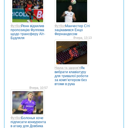
Футбол
Ренн відхилив
Футбол
Манчестер Сіті
пропозицію Фулгема
зацікавився Енцо
щодо трансферу Аїт-
Фернандесом
Будляля
Вчера, 13:13
Наука та здоров'я
Як
вибрати клавіатуру
для тривалої роботи
за комп’ютером без
втоми в рука
Вчера, 10:57
Футбол
Болонья хоче
підписати конкурента
в атаку для Довбика