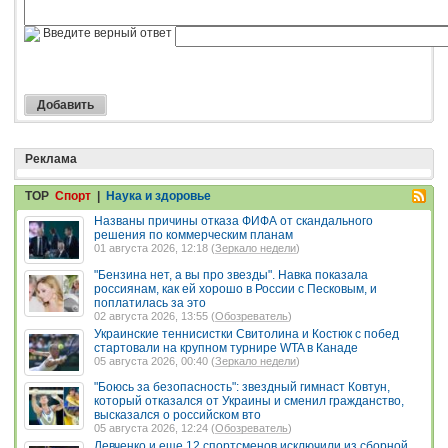
Введите верный ответ
Реклама
TOP
Спорт
|
Наука и здоровье
Названы причины отказа ФИФА от скандального
решения по коммерческим планам
01 августа 2026, 12:18 (
Зеркало недели
)
"Бензина нет, а вы про звезды". Навка показала
россиянам, как ей хорошо в России с Песковым, и
поплатилась за это
02 августа 2026, 13:55 (
Обозреватель
)
Украинские теннисистки Свитолина и Костюк с побед
стартовали на крупном турнире WTA в Канаде
05 августа 2026, 00:40 (
Зеркало недели
)
"Боюсь за безопасность": звездный гимнаст Ковтун,
который отказался от Украины и сменил гражданство,
высказался о российском вто
05 августа 2026, 12:24 (
Обозреватель
)
Левченко и еще 12 спортсменов исключили из сборной