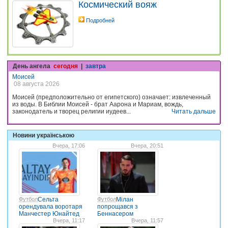
Космический вояж
Подробней
День ангела
сегодня
|
завтра
Моисей
08 августа 2026
Моисей (предположительно от египетского) означает: извлеченный
из воды. В Библии Моисей - брат Аарона и Мариам, вождь,
законодатель и творец религии иудеев...
Читать дальше
Новини українською
Вчера, 17:06
Вчера, 20:51
Футбол
Сельта
Футбол
Мілан
орендувала воротаря
попрощався з
Манчестер Юнайтед
Беннасером
Вчера, 11:17
Вчера, 11:57