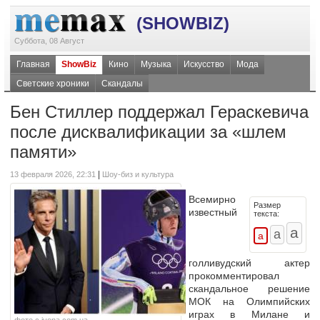
(SHOWBIZ)
Суббота, 08 Август
Главная
ShowBiz
Кино
Музыка
Искусство
Мода
Светские хроники
Скандалы
Бен Стиллер поддержал Гераскевича
после дисквалификации за «шлем
памяти»
|
13 февраля 2026, 22:31
Шоу-биз и культура
Всемирно
Размер
известный
текста:
голливудский актер
прокомментировал
скандальное решение
МОК на Олимпийских
играх в Милане и