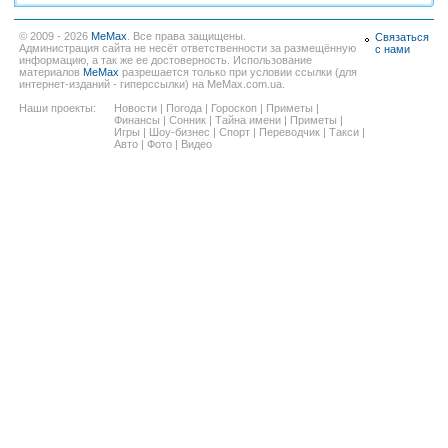
© 2009 - 2026
MeMax
. Все права защищены.
Связаться
Администрация сайта не несёт ответственности за размещённую
с нами
информацию, а так же ее достоверность. Использование
материалов
MeMax
разрешается только при условии ссылки (для
интернет-изданий - гиперссылки) на MeMax.com.ua.
Наши проекты:
Новости
|
Погода
|
Гороскоп
|
Приметы
|
Финансы
|
Сонник
|
Тайна имени
|
Приметы
|
Игры
|
Шоу-бизнес
|
Спорт
|
Переводчик
|
Такси
|
Авто
|
Фото
|
Видео