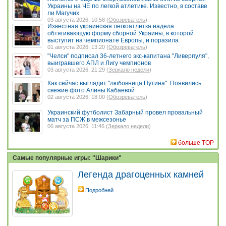
Украины на ЧЕ по легкой атлетике. Известно, в составе
ли Магучих
03 августа 2026, 10:58 (
Обозреватель
)
Известная украинская легкоатлетка надела
обтягивающую форму сборной Украины, в которой
выступит на чемпионате Европы, и поразила
01 августа 2026, 13:20 (
Обозреватель
)
"Челси" подписал 36-летнего экс-капитана "Ливерпуля",
выигравшего АПЛ и Лигу чемпионов
03 августа 2026, 21:29 (
Зеркало недели
)
Как сейчас выглядит "любовница Путина". Появились
свежие фото Алины Кабаевой
02 августа 2026, 18:00 (
Обозреватель
)
Украинский футболист Забарный провел провальный
матч за ПСЖ в межсезонье
06 августа 2026, 11:46 (
Зеркало недели
)
больше TOP
Самые популярные игры: "Шарики"
Легенда драгоценных камней
Подробней