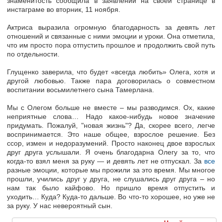
знаменитость сообщила в заявлении на своей странице в
инстаграме во вторник, 11 ноября.
Актриса выразила огромную благодарность за девять лет
отношений и связанные с ними эмоции и уроки. Она отметила,
что им просто пора отпустить прошлое и продолжить свой путь
по отдельности.
Глущенко заверила, что будет «всегда любить» Олега, хотя и
другой любовью. Также пара договорилась о совместном
воспитании восьмилетнего сына Тамерлана.
Мы с Олегом больше не вместе – мы разводимся. Ох, какие
неприятные слова… Надо какое-нибудь новое значение
придумать. Пожалуй, "новая жизнь"? Да, скорее всего, легче
воспринимается. Это наше общее, взрослое решение. Без
ссор, измен и недоразумений. Просто наконец двое взрослых
друг друга услышали. Я очень благодарна Олегу за то, что
когда-то взял меня за руку — и девять лет не отпускал. За
все
разные эмоции, которые мы прожили за это время. Мы многое
прошли, учились друг у друга, не слушались друг друга – но
нам так было кайфово. Но пришло время отпустить и
уходить… Куда? Куда-то дальше. Во что-то хорошее, но уже не
за руку. У нас невероятный сын.