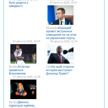
було додати у
03 августа 2026, 00:51
швидкості
Економіка
Корецкий
провел экстренное
совещание из-за атак
на украинские порты
07 августа 2026, 15:55
06 августа 2026, 11:34
Футбол
Атлетіко
Світ
На чьей стороне
цікавиться
истории выступает
Влаховичем
Дональд Трамп?
07 августа 2026, 11:59
Футбол
Дженоа
підписала хавбека