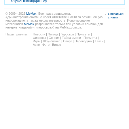
збірної Швейцарії Соу
© 2009 - 2026
MeMax
. Все права защищены.
Связаться
Администрация сайта не несёт ответственности за размещённую
с нами
информацию, а так же ее достоверность. Использование
материалов
MeMax
разрешается только при условии ссылки (для
интернет-изданий - гиперссылки) на MeMax.com.ua.
Наши проекты:
Новости
|
Погода
|
Гороскоп
|
Приметы
|
Финансы
|
Сонник
|
Тайна имени
|
Приметы
|
Игры
|
Шоу-бизнес
|
Спорт
|
Переводчик
|
Такси
|
Авто
|
Фото
|
Видео