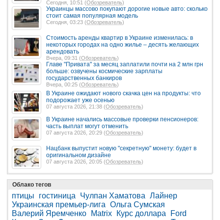
Сегодня, 10:51 (
Обозреватель
)
Украинцы массово покупают дорогие новые авто: сколько
стоит самая популярная модель
Сегодня, 03:23 (
Обозреватель
)
Стоимость аренды квартир в Украине изменилась: в
некоторых городах на одно жилье – десять желающих
арендовать
Вчера, 09:31 (
Обозреватель
)
Главе "Привата" за месяц заплатили почти на 2 млн грн
больше: озвучены космические зарплаты
государственных банкиров
Вчера, 00:25 (
Обозреватель
)
В Украине ожидают нового скачка цен на продукты: что
подорожает уже осенью
07 августа 2026, 21:38 (
Обозреватель
)
В Украине начались массовые проверки пенсионеров:
часть выплат могут отменить
07 августа 2026, 20:29 (
Обозреватель
)
Нацбанк выпустит новую "секретную" монету: будет в
оригинальном дизайне
07 августа 2026, 20:05 (
Обозреватель
)
Облако тегов
птицы
гостиница
Чулпан Хаматова
Лайнер
Украинская премьер-лига
Ольга Сумская
Валерий Яремченко
Matrix
Курс доллара
Ford