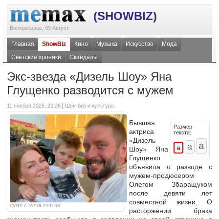
(SHOWBIZ)
Воскресенье, 09 Август
Главная
ShowBiz
Кино
Музыка
Искусство
Мода
Светские хроники
Скандалы
Экс-звезда «Дизель Шоу» Яна
Глущенко разводится с мужем
|
11 ноября 2025, 22:26
Шоу-биз и культура
Бывшая
Размер
актриса
текста:
«Дизель
Шоу» Яна
Глущенко
объявила о разводе с
мужем-продюсером
Олегом Збаращуком
после девяти лет
совместной жизни. О
фото с ivona.com.ua
расторжении брака