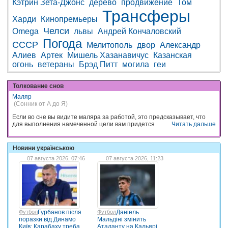
Кэтрин Зета-Джонс
дерево
продвижение
Том
Трансферы
Харди
Кинопремьеры
Челси
Omega
львы
Андрей Кончаловский
Погода
СССР
Мелитополь
двор
Александр
Алиев
Артек
Мишель Хазанавичус
Казанская
огонь
ветераны
Брэд Питт
могила
геи
Толкование снов
Маляр
(Сонник от А до Я)
Если во сне вы видите маляра за работой, это предсказывает, что
для выполнения намеченной цели вам придется
Читать дальше
Новини українською
07 августа 2026, 07:46
07 августа 2026, 11:23
Футбол
Гурбанов після
Футбол
Даніель
поразки від Динамо
Мальдіні змінить
Київ: Карабаху треба
Аталанту на Кальярі