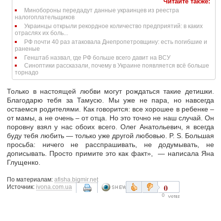
Читайте также:
Минобороны передадут данные украинцев из реестра
налогоплательщиков
Украинцы открыли рекордное количество предприятий: в каких
отраслях их боль...
РФ почти 40 раз атаковала Днепропетровщину: есть погибшие и
раненые
Генштаб назвал, где РФ больше всего давит на ВСУ
Синоптики рассказали, почему в Украине появляется всё больше
торнадо
Только в настоящей любви могут рождаться такие детишки.
Благодарю тебя за Тамусю. Мы уже не пара, но навсегда
остаемся родителями. Как говорится: все хорошее в ребенке –
от мамы, а не очень – от отца. Но это точно не наш случай. Он
поровну взял у нас обоих всего. Олег Анатольевич, я всегда
буду тебя любить — только уже другой любовью. P. S. Большая
просьба: ничего не расспрашивать, не додумывать, не
дописывать. Просто примите это как факт», — написала Яна
Глущенко.
По материалам:
afisha.bigmir.net
0
Источник:
ivona.com.ua
0