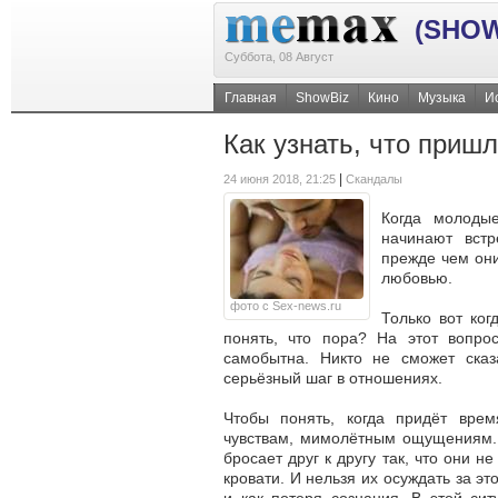
(SHOW
Суббота, 08 Август
Главная
ShowBiz
Кино
Музыка
И
Как узнать, что приш
|
24 июня 2018, 21:25
Скандалы
Когда молод
начинают встр
прежде чем они
любовью.
фото с Sex-news.ru
Только вот ко
понять, что пора? На этот вопро
самобытна. Никто не сможет сказ
серьёзный шаг в отношениях.
Чтобы понять, когда придёт вре
чувствам, мимолётным ощущениям. 
бросает друг к другу так, что они 
кровати. И нельзя их осуждать за эт