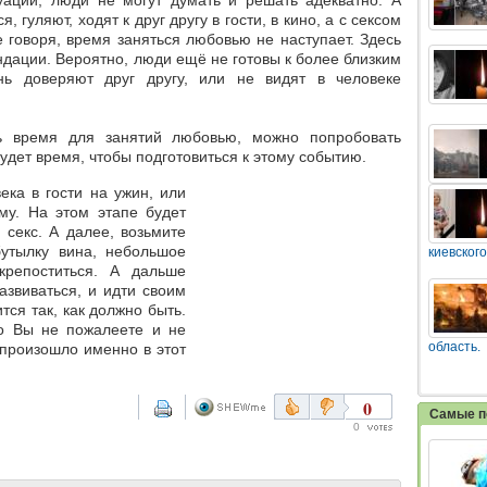
туации, люди не могут думать и решать адекватно. А
, гуляют, ходят к друг другу в гости, в кино, а с сексом
 говоря, время заняться любовью не наступает. Здесь
ндации. Вероятно, люди ещё не готовы к более близким
нь доверяют друг другу, или не видят в человеке
ь время для занятий любовью, можно попробовать
будет время, чтобы подготовиться к этому событию.
ка в гости на ужин, или
му. На этом этапе будет
 секс. А далее, возьмите
бутылку вина, небольшое
киевского
крепоститься. А дальше
азвиваться, и идти своим
тся так, как должно быть.
то Вы не пожалеете и не
область.
ё произошло именно в этот
0
Самые п
0