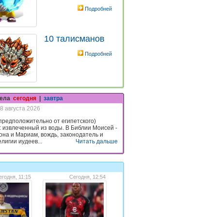
Подробней
10 талисманов
Подробней
гела
сегодня
|
завтра
8 августа 2026
предположительно от египетского)
: извлеченный из воды. В Библии Моисей -
она и Мариам, вождь, законодатель и
лигии иудеев...
Читать дальше
егодня, 11:15
Сегодня, 12:54