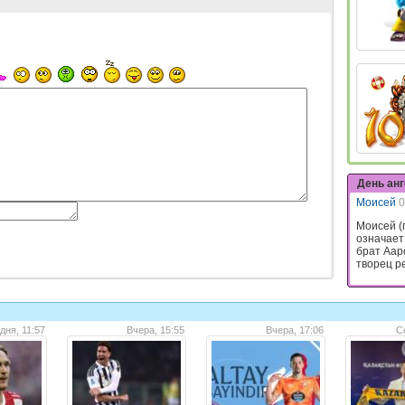
День ан
Моисей
0
Моисей (
означает
брат Аар
творец ре
дня, 11:57
Вчера, 15:55
Вчера, 17:06
С