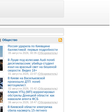
|
Общество
Россия ударила по Киевщине
баллистикой: первые подробности
05 августа 2026, 00:35 (
Обозреватель
)
В Луцке под колесами Audi погиб
десятиклассник: убийца-студент
ехал на красный свет на бешеной
скорости. Видео 18+
01 августа 2026, 22:07 (
Обозреватель
)
В Киеве на Васильковской
произошло ДТП: погиб
мотоциклист.
02 августа 2026, 15:42 (
Обозреватель
)
Клирик УПЦ (МП) корректировал
обстрелы Донецкой области: как
наказали агента ФСБ
06 августа 2026, 18:47 (
Обозреватель
)
В Киевской области электричка
сбила насмерть 15-летнего