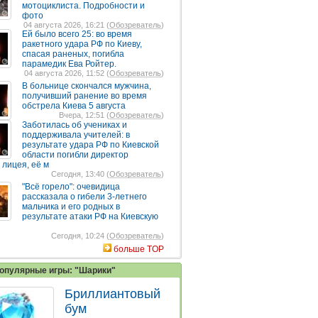
мотоциклиста. Подробности и
фото
04 августа 2026, 16:21 (
Обозреватель
)
Ей было всего 25: во время
ракетного удара РФ по Киеву,
спасая раненых, погибла
парамедик Ева Ройтер.
04 августа 2026, 11:52 (
Обозреватель
)
В больнице скончался мужчина,
получивший ранение во время
обстрела Киева 5 августа
Вчера, 12:51 (
Обозреватель
)
Заботилась об учениках и
поддерживала учителей: в
результате удара РФ по Киевской
области погибли директор
 лицея, её м
Сегодня, 13:40 (
Обозреватель
)
"Всё горело": очевидица
рассказала о гибели 3-летнего
мальчика и его родных в
результате атаки РФ на Киевскую
Сегодня, 10:24 (
Обозреватель
)
больше TOP
опулярные игры: "Шарики"
Бриллиантовый
бум