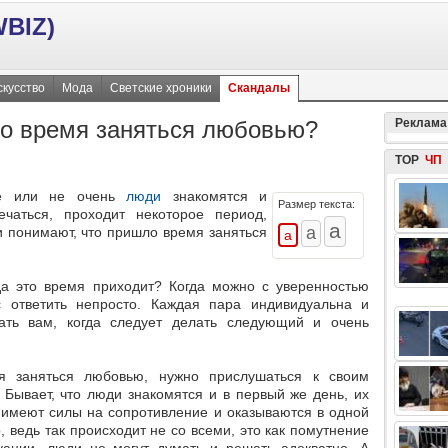
BIZ)
скусство
Мода
Светские хроники
Скандалы
ло время заняться любовью?
Реклама
TOP
ЧП
ые или не очень
люди
знакомятся и
Размер текста:
ечаться, проходит некоторое период,
 понимают, что пришло время заняться
гда это время приходит? Когда можно с уверенностью
с ответить непросто. Каждая пара индивидуальна и
ать вам, когда следует делать следующий и очень
мя заняться любовью, нужно прислушаться к своим
Бывает, что люди знакомятся и в первый же день, их
не имеют силы на сопротивление и оказываются в одной
о, ведь так происходит не со всеми, это как помутнение