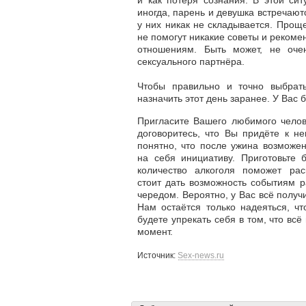
и как потеря сознания. В этой си
иногда, парень и девушка встречаются
у них никак не складывается. Проще
не помогут никакие советы и рекоме
отношениям. Быть может, не оче
сексуального партнёра.
Чтобы правильно и точно выбрат
назначить этот день заранее. У Вас 
Пригласите Вашего любимого челове
договоритесь, что Вы придёте к не
понятно, что после ужина возможен
на себя инициативу. Приготовьте 
количество алкоголя поможет рас
стоит дать возможность событиям р
чередом. Вероятно, у Вас всё получи
Нам остаётся только надеяться, ч
будете упрекать себя в том, что вс
момент.
Источник:
Sex-news.ru