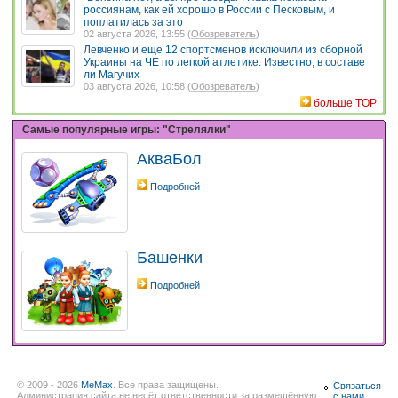
россиянам, как ей хорошо в России с Песковым, и
поплатилась за это
02 августа 2026, 13:55 (
Обозреватель
)
Левченко и еще 12 спортсменов исключили из сборной
Украины на ЧЕ по легкой атлетике. Известно, в составе
ли Магучих
03 августа 2026, 10:58 (
Обозреватель
)
больше TOP
Самые популярные игры: "Стрелялки"
АкваБол
Подробней
Башенки
Подробней
© 2009 - 2026
MeMax
. Все права защищены.
Связаться
Администрация сайта не несёт ответственности за размещённую
с нами