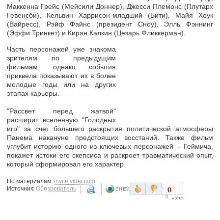
Маккенна Грейс (Мейсили Доннер), Джесси Племонс (Плутарх
Гевенсби), Кельвин Харрисон-младший (Бити), Майя Хоук
(Вайресс), Рэйф Файнс (президент Сноу), Элль Фэннинг
(Эффи Тринкет) и Киран Калкин (Цезарь Фликкерман).
Часть персонажей уже знакома
зрителям по предыдущим
фильмам, однако события
приквела показывают их в более
молодые годы или на других
этапах карьеры.
"Рассвет перед жатвой"
расширит вселенную "Голодных
игр" за счет большего раскрытия политической атмосферы
Панема накануне предстоящих восстаний. Также фильм
углубит историю одного из ключевых персонажей – Геймича,
покажет истоки его скепсиса и раскроет травматический опыт,
который сформировал его характер.
По материалам:
invite.viber.com
0
Источник:
Обозреватель
0