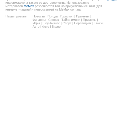
информацию, а так же ее достоверность. Использование
материалов
MeMax
разрешается только при условии ссылки (для
интернет-изданий - гиперссылки) на MeMax.com.ua.
Наши проекты:
Новости
|
Погода
|
Гороскоп
|
Приметы
|
Финансы
|
Сонник
|
Тайна имени
|
Приметы
|
Игры
|
Шоу-бизнес
|
Спорт
|
Переводчик
|
Такси
|
Авто
|
Фото
|
Видео