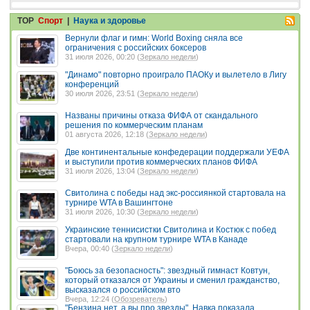
TOP
Спорт
|
Наука и здоровье
Вернули флаг и гимн: World Boxing сняла все
ограничения с российских боксеров
31 июля 2026, 00:20 (
Зеркало недели
)
"Динамо" повторно проиграло ПАОКу и вылетело в Лигу
конференций
30 июля 2026, 23:51 (
Зеркало недели
)
Названы причины отказа ФИФА от скандального
решения по коммерческим планам
01 августа 2026, 12:18 (
Зеркало недели
)
Две континентальные конфедерации поддержали УЕФА
и выступили против коммерческих планов ФИФА
31 июля 2026, 13:04 (
Зеркало недели
)
Свитолина с победы над экс-россиянкой стартовала на
турнире WTA в Вашингтоне
31 июля 2026, 10:30 (
Зеркало недели
)
Украинские теннисистки Свитолина и Костюк с побед
стартовали на крупном турнире WTA в Канаде
Вчера, 00:40 (
Зеркало недели
)
"Боюсь за безопасность": звездный гимнаст Ковтун,
который отказался от Украины и сменил гражданство,
высказался о российском вто
Вчера, 12:24 (
Обозреватель
)
"Бензина нет, а вы про звезды". Навка показала