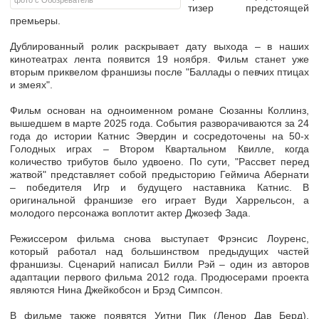
фото с Обозреватель
тизер предстоящей
премьеры.
Дублированный ролик раскрывает дату выхода – в наших
кинотеатрах лента появится 19 ноября. Фильм станет уже
вторым приквелом франшизы после "Баллады о певчих птицах
и змеях".
Фильм основан на одноименном романе Сюзанны Коллинз,
вышедшем в марте 2025 года. События разворачиваются за 24
года до истории Катнис Эвердин и сосредоточены на 50-х
Голодных играх – Втором Квартальном Квилле, когда
количество трибутов было удвоено. По сути, "Рассвет перед
жатвой" представляет собой предысторию Геймича Абернати
– победителя Игр и будущего наставника Катнис. В
оригинальной франшизе его играет Вуди Харрельсон, а
молодого персонажа воплотит актер Джозеф Зада.
Режиссером фильма снова выступает Фрэнсис Лоуренс,
который работал над большинством предыдущих частей
франшизы. Сценарий написал Билли Рэй – один из авторов
адаптации первого фильма 2012 года. Продюсерами проекта
являются Нина Джейкобсон и Брэд Симпсон.
В фильме также появятся Уитни Пик (Ленор Дав Берд),