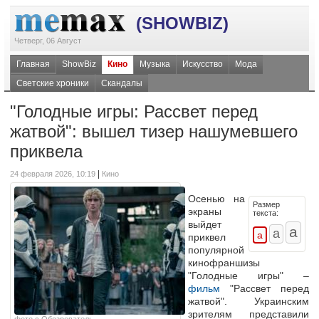
(SHOWBIZ)
Четверг, 06 Август
Главная
ShowBiz
Кино
Музыка
Искусство
Мода
Светские хроники
Скандалы
"Голодные игры: Рассвет перед
жатвой": вышел тизер нашумевшего
приквела
|
24 февраля 2026, 10:19
Кино
Осенью на
Размер
экраны
текста:
выйдет
приквел
популярной
кинофраншизы
"Голодные игры" –
фильм
"Рассвет перед
жатвой". Украинским
зрителям представили