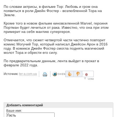
По словам актрисы, в фильме Тор: Любовь и гром она
появиться в роли Джейн Фостер - возлюбленной Тора на
Земле.
Кроме того в новом фильме киновселенной Marvel, героиня
Портман будет лечиться от рака. Известно, что она при этом
примерит на себя мантию супергероя.
Отмечается, что сюжет четвертой части частично повторит
комикс Могучий Тор, который написал Джейсон Арон в 2016
году. В комиксе Джейн Фостер смогла поднять магический
молот Тора и обрести его силу.
По предварительным данным, лента выйдет в прокат в
феврале 2022 года.
0
Источник:
ter-a.com.ua
0
Добавить комментарий
Ваше имя: