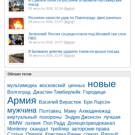
В Сумской области россияне атаковали пассажирский
поезд
08 августа 2026, 22:34 (
Bigmir
)
Россияне нанесли удар по Павлограду: двое раненых
08 августа 2026, 22:07 (
Bigmir
)
Зеленский: Россия сосредоточила под Москвой три слоя
ПВО
08 августа 2026, 22:07 (
Bigmir
)
В Броварах девочку ударило током на крыше поезда
08 августа 2026, 22:07 (
Bigmir
)
Облако тегов
новые
мультимедиа
московский
ценных
Волгоград
Джастин Тимберлейк
Городище
Армия
Василий Вирастюк
Бри Ларсон
мужчина
Полтавец
Маму
Ахмадинежад
виртуальный
похороны
Эндрю Джонсон
лучшая
BMW
латвия
Пол Радд
Донецкгорводоканал
Monterey
скандал
трейлер
авторские права
Статьи
Oriental
Кристина Риччи
стекло
Renault