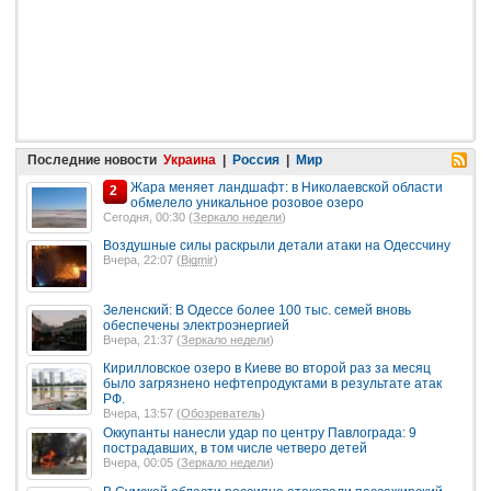
Последние новости
Украина
|
Россия
|
Мир
Жара меняет ландшафт: в Николаевской области
2
обмелело уникальное розовое озеро
Сегодня, 00:30 (
Зеркало недели
)
Воздушные силы раскрыли детали атаки на Одессчину
Вчера, 22:07 (
Bigmir
)
Зеленский: В Одессе более 100 тыс. семей вновь
обеспечены электроэнергией
Вчера, 21:37 (
Зеркало недели
)
Кирилловское озеро в Киеве во второй раз за месяц
было загрязнено нефтепродуктами в результате атак
РФ.
Вчера, 13:57 (
Обозреватель
)
Оккупанты нанесли удар по центру Павлограда: 9
пострадавших, в том числе четверо детей
Вчера, 00:05 (
Зеркало недели
)