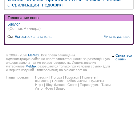
стерилизация
педофил
Толкование снов
Биолог
(Сонник Миллера)
См.
Естествоиспытатель
.
Читать дальше
© 2009 - 2026
MeMax
. Все права защищены.
Связаться
Администрация сайта не несёт ответственности за размещённую
с нами
информацию, а так же ее достоверность. Использование
материалов
MeMax
разрешается только при условии ссылки (для
интернет-изданий - гиперссылки) на MeMax.com.ua.
Наши проекты:
Новости
|
Погода
|
Гороскоп
|
Приметы
|
Финансы
|
Сонник
|
Тайна имени
|
Приметы
|
Игры
|
Шоу-бизнес
|
Спорт
|
Переводчик
|
Такси
|
Авто
|
Фото
|
Видео