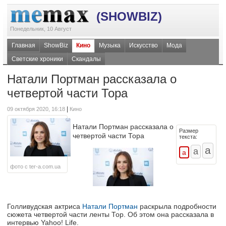
(SHOWBIZ)
Понедельник, 10 Август
Главная
ShowBiz
Кино
Музыка
Искусство
Мода
Светские хроники
Скандалы
Натали Портман рассказала о
четвертой части Тора
|
09 октября 2020, 16:18
Кино
Натали Портман рассказала о
Размер
четвертой части Тора
текста:
фото с ter-a.com.ua
Голливудская актриса
Натали Портман
раскрыла подробности
сюжета четвертой части ленты Тор. Об этом она рассказала в
интервью Yahoo! Life.