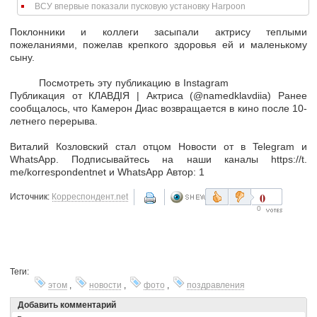
ВСУ впервые показали пусковую установку Harpoon
Поклонники и коллеги засыпали актрису теплыми
пожеланиями, пожелав крепкого здоровья ей и маленькому
сыну.
Посмотреть эту публикацию в Instagram
Публикация от КЛАВДІЯ | Актриса (@namedklavdiia) Ранее
сообщалось, что Камерон Диас возвращается в кино после 10-
летнего перерыва.
Виталий Козловский стал отцом Новости от в Telegram и
WhatsApp. Подписывайтесь на наши каналы https://t.
me/korrespondentnet и WhatsApp Автор: 1
0
Источник:
Корреспондент.net
0
Теги:
этом
,
новости
,
фото
,
поздравления
Добавить комментарий