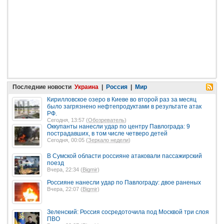
Последние новости
Украина
|
Россия
|
Мир
Кирилловское озеро в Киеве во второй раз за месяц
было загрязнено нефтепродуктами в результате атак
РФ.
Сегодня, 13:57 (
Обозреватель
)
Оккупанты нанесли удар по центру Павлограда: 9
пострадавших, в том числе четверо детей
Сегодня, 00:05 (
Зеркало недели
)
В Сумской области россияне атаковали пассажирский
поезд
Вчера, 22:34 (
Bigmir
)
Россияне нанесли удар по Павлограду: двое раненых
Вчера, 22:07 (
Bigmir
)
Зеленский: Россия сосредоточила под Москвой три слоя
ПВО