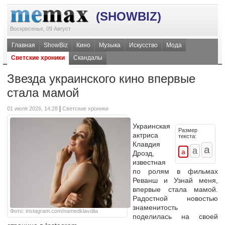
(SHOWBIZ)
Воскресенье, 09 Август
Главная
ShowBiz
Кино
Музыка
Искусство
Мода
Светские хроники
Скандалы
Звезда украинского кино впервые
стала мамой
|
01 июля 2026, 14:28
Светские хроники
Украинская
Размер
актриса
текста:
Клавдия
Дрозд,
известная
по ролям в фильмах
Реванш и Узнай меня,
впервые стала мамой.
Радостной новостью
знаменитость
Фото: instagram.com/namedklavdiia
поделилась на своей