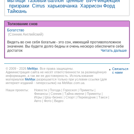
мытищи
газовый баллон
ценные
ВИЧ-инфекция
призраки
Cirrus
харьковчанка
Харрисон Форд
Тайюань
Толкование снов
Богатство
(Сонник Английский)
Видеть во сне себя богатым - это сон, имеющий противоположное
значение. Вы будете долго бедны и очень нескоро обеспечите себе
достаток
Читать дальше
© 2009 - 2026
MeMax
. Все права защищены.
Связаться
Администрация сайта не несёт ответственности за размещённую
с нами
информацию, а так же ее достоверность. Использование
материалов
MeMax
разрешается только при условии ссылки (для
интернет-изданий - гиперссылки) на MeMax.com.ua.
Наши проекты:
Новости
|
Погода
|
Гороскоп
|
Приметы
|
Финансы
|
Сонник
|
Тайна имени
|
Приметы
|
Игры
|
Шоу-бизнес
|
Спорт
|
Переводчик
|
Такси
|
Авто
|
Фото
|
Видео