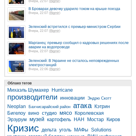
Вчера, 22:07 (
Bigmir
)
В Броварах девочку ударило током на крыше поезда
Вчера, 22:07 (
Bigmir
)
Зеленский встретился с премьер-министром Сербии
Вчера, 22:07 (
Bigmir
)
Марганец: премьер сообщил о кадровых решениях после
аварии на водопроводе
Вчера, 22:07 (
Bigmir
)
Зеленский: В Украине не осталось неповрежденных
электростанций
Вчера, 22:06 (
Bigmir
)
Облако тегов
Михаэль Шумахер
Hurricane
производители
инновации
Эндрю Скотт
атака
Neoplan
Кэтрин
Бахчисарайский район
мясо
Бигелоу
вино
студио
Королевская
музей
Эрзурум
картофель
НАН
Мостар
Киров
Кризис
дельта
уголь
МАФы
Solutions