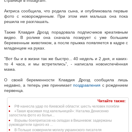
странице в Instagram.
Актриса сообщила, что родила сына, и опубликовала первые
фото с новорожденным. При этом имя малыша она пока
решила не разглашать.
Также Клавдия Дрозд порадовала подписчиков креативным
видео. В ролике она сначала позирует с уже большим
беременным животиком, а после прыжка появляется в кадре с
младенцем на руках.
"Вот бы и в жизни так же быстро... 40 недель и 2 дня, и каких-
то 4 часа, и мы встретились", - написала новоиспечённая
мама.
О своей беременности Клавдия Дрозд сообщила лишь
недавно, а теперь уже принимает
поздравления
с рождением
первенца.
Читайте также:
РФ нанесла удар по Киевской области: шесть человек погибли
«Такая красивая под капельницей»: Наталка Денисенко
запостила фото из больн...
Взрывы боеприпасов на складах в Вишневом: задержаны
руководители одного из ...
В Польше осквернили могилу украинского писателя